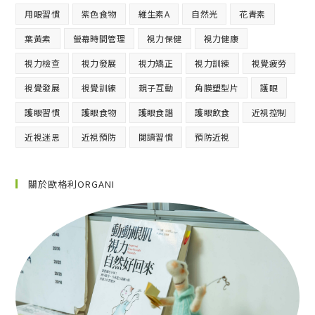
用眼習慣
紫色食物
維生素A
自然光
花青素
葉黃素
螢幕時間管理
視力保健
視力健康
視力檢查
視力發展
視力矯正
視力訓練
視覺疲勞
視覺發展
視覺訓練
親子互動
角膜塑型片
護眼
護眼習慣
護眼食物
護眼食譜
護眼飲食
近視控制
近視迷思
近視預防
閱讀習慣
預防近視
關於歐格利ORGANI