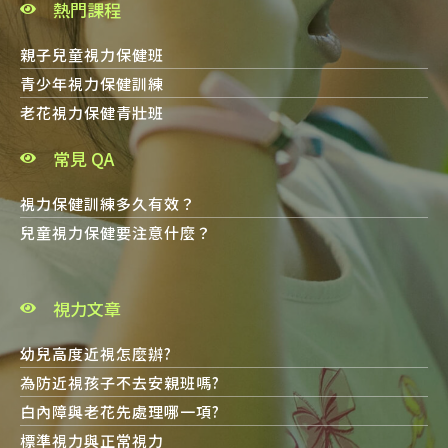
熱門課程
親子兒童視力保健班
青少年視力保健訓練
老花視力保健青壯班
常見 QA
視力保健訓練多久有效？
兒童視力保健要注意什麼？
視力文章
幼兒高度近視怎麼辦?
為防近視孩子不去安親班嗎?
白內障與老花先處理哪一項?
標準視力與正常視力