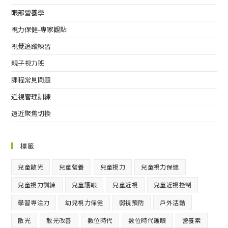
眼部營養學
視力保健-專家觀點
視覺追蹤練習
親子視力班
課程常見問題
近視管理訓練
遠近聚焦切換
標籤
兒童散光
兒童營養
兒童視力
兒童視力保健
兒童視力訓練
兒童護眼
兒童近視
兒童近視控制
學習專注力
幼兒視力保健
弱視預防
戶外活動
散光
散光改善
數位時代
數位時代護眼
營養素