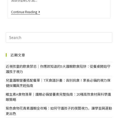
Continue Reading
近期文章
近視孩童的飲食禁忌｜你應該知道的5大護眼飲食陷阱：從餐桌開始守
護孩子視力
兒童護眼營養搭配餐單｜7天食譜計畫：告別挑食！家長必備的視力保
健採購與烹飪指南
維生素A食物清單｜護眼必備營養素完整指南：20種高效食材與科學護
眼策略
紫色食物花青素護眼全攻略：如何守護孩子的夜間視力，讓學習與運動
更出色