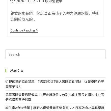
2026-01-12
眼部營養學
親愛的家長們，您是否正為孩子的視力健康煩惱，特別
是關於散光的...
Continue Reading
近期文章
近視孩童的飲食禁忌｜你應該知道的5大護眼飲食陷阱：從餐桌開始守
護孩子視力
兒童護眼營養搭配餐單｜7天食譜計畫：告別挑食！家長必備的視力保
健採購與烹飪指南
維生素A食物清單｜護眼必備營養素完整指南：20種高效食材與科學護