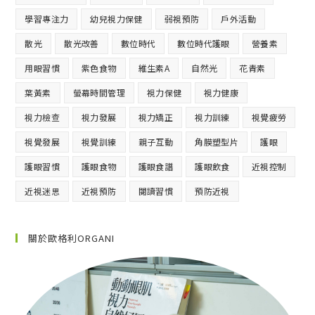
學習專注力
幼兒視力保健
弱視預防
戶外活動
散光
散光改善
數位時代
數位時代護眼
營養素
用眼習慣
紫色食物
維生素A
自然光
花青素
葉黃素
螢幕時間管理
視力保健
視力健康
視力檢查
視力發展
視力矯正
視力訓練
視覺疲勞
視覺發展
視覺訓練
親子互動
角膜塑型片
護眼
護眼習慣
護眼食物
護眼食譜
護眼飲食
近視控制
近視迷思
近視預防
閱讀習慣
預防近視
關於歐格利ORGANI