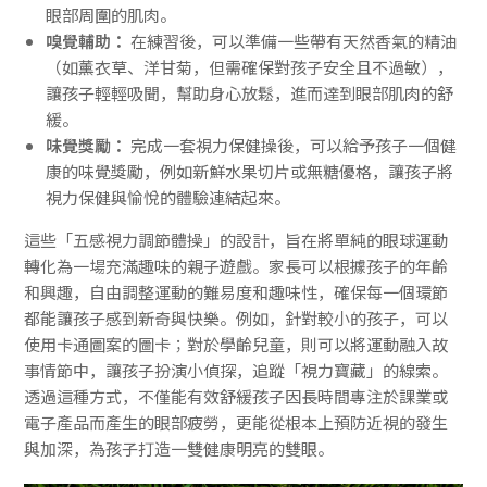
眼部周圍的肌肉。
嗅覺輔助：
在練習後，可以準備一些帶有天然香氣的精油
（如薰衣草、洋甘菊，但需確保對孩子安全且不過敏），
讓孩子輕輕吸聞，幫助身心放鬆，進而達到眼部肌肉的舒
緩。
味覺獎勵：
完成一套視力保健操後，可以給予孩子一個健
康的味覺獎勵，例如新鮮水果切片或無糖優格，讓孩子將
視力保健與愉悅的體驗連結起來。
這些「五感視力調節體操」的設計，旨在將單純的眼球運動
轉化為一場充滿趣味的親子遊戲。家長可以根據孩子的年齡
和興趣，自由調整運動的難易度和趣味性，確保每一個環節
都能讓孩子感到新奇與快樂。例如，針對較小的孩子，可以
使用卡通圖案的圖卡；對於學齡兒童，則可以將運動融入故
事情節中，讓孩子扮演小偵探，追蹤「視力寶藏」的線索。
透過這種方式，不僅能有效舒緩孩子因長時間專注於課業或
電子產品而產生的眼部疲勞，更能從根本上預防近視的發生
與加深，為孩子打造一雙健康明亮的雙眼。