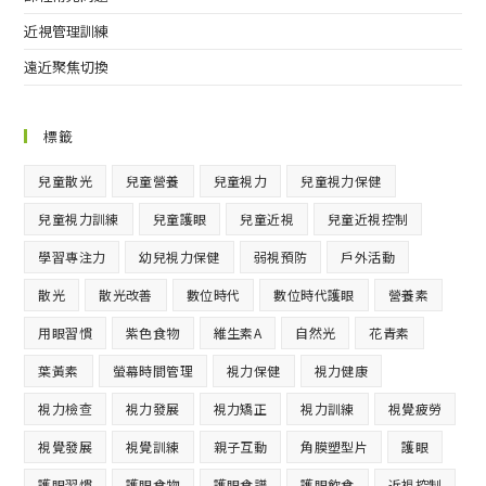
近視管理訓練
遠近聚焦切換
標籤
兒童散光
兒童營養
兒童視力
兒童視力保健
兒童視力訓練
兒童護眼
兒童近視
兒童近視控制
學習專注力
幼兒視力保健
弱視預防
戶外活動
散光
散光改善
數位時代
數位時代護眼
營養素
用眼習慣
紫色食物
維生素A
自然光
花青素
葉黃素
螢幕時間管理
視力保健
視力健康
視力檢查
視力發展
視力矯正
視力訓練
視覺疲勞
視覺發展
視覺訓練
親子互動
角膜塑型片
護眼
護眼習慣
護眼食物
護眼食譜
護眼飲食
近視控制