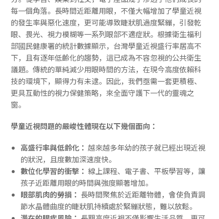
每一個角落。長時間近距離用眼，不僅大幅增加了學童近視
的發生率與惡化速度，更可能導致睫狀肌過度緊繃，引發乾
眼、畏光、視力模糊等一系列眼部不適症狀。根據衛生福利
部國民健康署的統計數據顯示，台灣學童近視盛行率居高不
下，且有逐年低齡化的趨勢，這已成為不容忽視的公共衛生
議題。傳統的單純減少用眼時間的方法，在現今高度依賴科
技的環境下，顯得力有未逮。因此，我們亟需一套更積極、
更具互動性的視力保健策略，來全面守護下一代的靈魂之
窗。
學童近視問題的嚴峻性體現在以下幾個面向：
高盛行率與低齡化：
越來越多年幼的孩子就已經出現近視
的狀況，且度數加深速度快。
數位化學習的衝擊：
線上課程、電子書、平板學習等，讓
孩子近距離用眼的時間與強度顯著增加。
眼部肌肉的勞損：
長時間聚焦於近距離物體，會使負責調
節水晶體曲度的睫狀肌持續處於緊繃狀態，難以放鬆。
潛在的眼疾風險：
長期高度近視不僅影響生活品質，更可