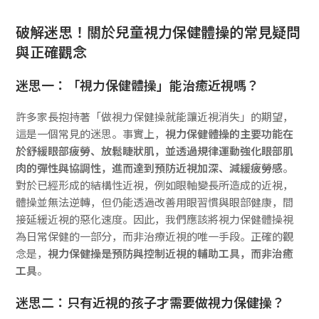
破解迷思！關於兒童視力保健體操的常見疑問
與正確觀念
迷思一：「視力保健體操」能治癒近視嗎？
許多家長抱持著「做視力保健操就能讓近視消失」的期望，
這是一個常見的迷思。事實上，
視力保健體操的主要功能在
於舒緩眼部疲勞、放鬆睫狀肌，並透過規律運動強化眼部肌
肉的彈性與協調性，進而達到預防近視加深、減緩疲勞感
。
對於已經形成的結構性近視，例如眼軸變長所造成的近視，
體操並無法逆轉，但仍能透過改善用眼習慣與眼部健康，間
接延緩近視的惡化速度。因此，我們應該將視力保健體操視
為日常保健的一部分，而非治療近視的唯一手段。正確的觀
念是，
視力保健操是預防與控制近視的輔助工具，而非治癒
工具
。
迷思二：只有近視的孩子才需要做視力保健操？