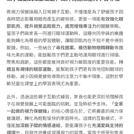
將視力保健操融入日常親子互動，不僅僅是為了舒緩孩子因
長時間近距離用眼而產生的疲勞感，更是一項能
有效強化眼
部肌肉、提升視覺追蹤能力，進而增強專注力
的關鍵策略。
當孩子們與家長一同進行眼球運動時，這種共同參與的樂趣
能夠轉化為積極的學習體驗，讓眼部肌肉在不知不覺中得到
鍛鍊。例如，一些結合了
尋找圖案、模仿動物眼睛轉動
等趣
味元素的運動，能鼓勵孩子們更主動地運用眼球進行掃描、
聚焦和調節，這些都是維持良好視力敏銳度的重要技能。
持
續且有規律的眼部運動
，能幫助孩子們更有效地控制眼球的
移動，減少因視覺疲勞導致的注意力不集中現象，這對於學
齡兒童在課堂上的學習表現尤為重要。
此外，透過這些親子互動式練習，家長也能更深刻地理解孩
子在視覺發展上可能面臨的挑戰，並及時給予支持。
「全家
一起做的視力保健操」
的核心價值在於，它將嚴肅的視力保
健議題，轉化為輕鬆愉快的家庭時光。這樣的互動模式，不
僅能
加深親子間的情感連結
，更能讓孩子在
充滿愛與支持的
環境
中，自發性地養成保護視力的習慣。當孩子感受到家長