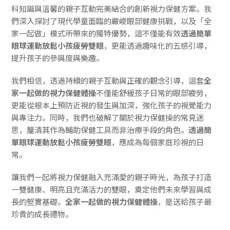
科知識與溫馨的親子互動完美結合的創新視力保健方案。我
們深入探討了現代學童面臨的嚴峻眼部健康挑戰，以及「全
家一起做」模式所帶來的獨特優勢，這不僅能有效
透過簡單
眼球運動放鬆小孩疲勞雙眼
，更能透過趣味化的五感引導，
提升孩子的參與度與樂趣。
我們相信，透過持續的親子互動與正確的觀念引導，這套
全
家一起做的視力保健體操
不僅能舒緩孩子日常的眼部疲勞，
更能從根本上預防近視的發生與加深，強化孩子的視覺能力
與專注力。同時，我們也破解了關於視力保健操的常見迷
思，釐清其作為輔助保健工具而非治療手段的角色。
透過簡
單眼球運動放鬆小孩疲勞雙眼
，應成為每個家庭珍視的日
常。
讓我們一起將視力保健融入充滿愛的親子時光，為孩子打造
一雙健康、明亮且充滿活力的雙眼，奠定他們未來學習與成
長的堅實基礎。
全家一起做的視力保健體操
，是送給孩子最
珍貴的成長禮物。