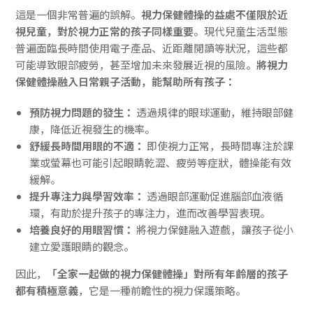
這是一個非常普遍的誤解。
視力保健體操的益處不僅限於近
視兒童，對於視力正常的孩子同樣重要
。現代兒童生活型態
普遍面臨長時間使用電子產品、近距離閱讀等狀況，這些都
可能導致眼部疲勞，甚至增加未來發展近視的風險。
將視力
保健體操融入日常親子活動，能幫助所有孩子：
預防視力問題的發生：
透過規律的眼球運動，維持眼部健
康，降低近視發生的機率。
舒緩長時間用眼的不適：
即使視力正常，長時間專注於課
業或螢幕也可能引起眼睛乾澀、疲勞等症狀，體操能有效
緩解。
提升專注力與學習效率：
透過眼部運動促進腦部血液循
環，有助於提升孩子的專注力，進而改善學習表現。
培養良好的用眼習慣：
將視力保健融入遊戲，讓孩子從小
建立愛護眼睛的觀念。
因此，
「全家一起做的視力保健體操」對所有年齡層的孩子
都有積極意義
，它是一種前瞻性的視力保護策略。