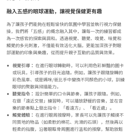
融入五感的眼球運動，讓視覺保健更有趣
為了讓孩子們能夠在輕鬆愉快的氛圍中學習並執行視力保健
操，我們將「五感」的概念融入其中，讓每一次的練習都成
為一次感官的探索與調和。透過視覺、聽覺、嗅覺、味覺和
觸覺的多元刺激，不僅能有效活化大腦，更能加深孩子對眼
部運動的印象與樂趣，從而提升親子互動的品質與效果。
視覺引導：
在進行眼球轉動時，可以利用色彩鮮豔的圖卡
或玩具，引導孩子的目光追隨。例如，讓孩子跟隨旋轉的
彩色風車、或是媽咪/爸比手中變換不同顏色的小球，訓練
眼球的聚散與掃描能力。
聽覺指令：
設計簡單的口令與節奏，讓孩子跟隨。例如，
在做「遠近交替」練習時，可以播放舒緩的音樂，並在音
樂的節奏點上發出指令：「看遠方」、「看近處」。
觸覺體驗：
在進行眼周按摩時，家長可以先讓孩子觸摸不
同質地的物品（如柔軟的棉花、光滑的石頭），然後再以
輕柔的指腹，沿著眼眶骨周圍進行溫和的按摩，幫助放鬆