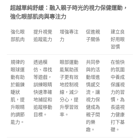
超越單純舒緩：融入親子時光的視力保健運動，
強化眼部肌肉與專注力
強化眼
提升視覺
增強專注
促進親
建立良
部肌肉
追蹤能力
力
子關係
好用眼
習慣
規律的
透過模
眼部運動
共同參
在愉快
眼球運
仿、尋找
能幫助孩
與的活
的氛圍
動有助
等遊戲，
子更有效
動增進
中養成
於鍛鍊
訓練眼睛
地控制視
情感交
保護視
睫狀
快速準確
線，減少
流，讓
力的習
肌，提
地捕捉和
分心，提
視力保
慣，為
升眼睛
追蹤移動
升學習效
健成為
長遠視
的調節
目標。
率。
親子間
力健康
能力。
的樂
打下基
趣。
礎。