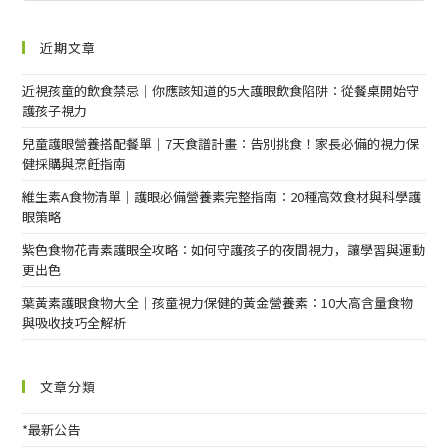
近期文章
近視孩童的飲食禁忌｜你應該知道的5大護眼飲食陷阱：從餐桌開始守
護孩子視力
兒童護眼營養搭配餐單｜7天食譜計畫：告別挑食！家長必備的視力保
健採購與烹飪指南
維生素A食物清單｜護眼必備營養素完整指南：20種高效食材與科學護
眼策略
紫色食物花青素護眼全攻略：如何守護孩子的夜間視力，讓學習與運動
更出色
葉黃素護眼食物大全｜孩童視力保健的黃金營養素：10大高含量食物
與吸收技巧全解析
文章分類
*最新公告