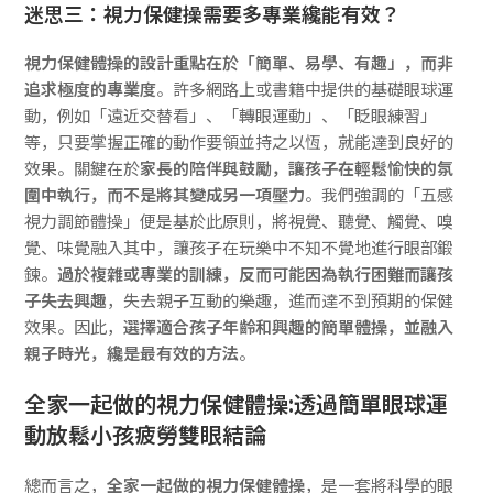
迷思三：視力保健操需要多專業纔能有效？
視力保健體操的設計重點在於「簡單、易學、有趣」，而非
追求極度的專業度
。許多網路上或書籍中提供的基礎眼球運
動，例如「遠近交替看」、「轉眼運動」、「眨眼練習」
等，只要掌握正確的動作要領並持之以恆，就能達到良好的
效果。關鍵在於
家長的陪伴與鼓勵，讓孩子在輕鬆愉快的氛
圍中執行，而不是將其變成另一項壓力
。我們強調的「五感
視力調節體操」便是基於此原則，將視覺、聽覺、觸覺、嗅
覺、味覺融入其中，讓孩子在玩樂中不知不覺地進行眼部鍛
鍊。
過於複雜或專業的訓練，反而可能因為執行困難而讓孩
子失去興趣
，失去親子互動的樂趣，進而達不到預期的保健
效果。因此，
選擇適合孩子年齡和興趣的簡單體操，並融入
親子時光，纔是最有效的方法
。
全家一起做的視力保健體操:透過簡單眼球運
動放鬆小孩疲勞雙眼結論
總而言之，
全家一起做的視力保健體操
，是一套將科學的眼