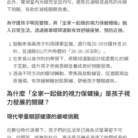
此外，確保室內光線充足且均勻，避免在過暗或過亮的光線
下用眼，有助於減輕眼睛負擔。
為守護孩子明亮雙眼，將「全家一起做的視力保健體操」融
入日常生活，透過簡單眼球運動有效舒緩疲勞、預防近視。
鼓勵家長與孩子利用課業空檔，進行每20-30分鐘休息20
秒，並遠眺6公尺外物體的「20-20-20法則」。
在家長以身作則的帶領下，將眼球運動設計成遊戲化的親
子互動，提升孩子參與意願並養成良好用眼習慣。
透過不同方向的眼球轉動、聚焦與放鬆練習，促進眼周血
液循環，有效緩解睫狀肌緊繃，舒緩孩子雙眼疲勞。
為什麼「全家一起做的視力保健操」是孩子視
力發展的關鍵？
現代學童眼部健康的嚴峻挑戰
在數位時代浪潮下，孩子們的生活早已與各式螢幕密不可
分。從學習、娛樂到社交，電子產品幾乎滲透了他們成長的