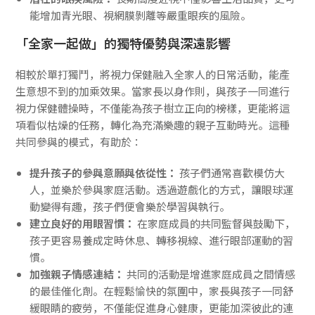
能增加青光眼、視網膜剝離等嚴重眼疾的風險。
「全家一起做」的獨特優勢與深遠影響
相較於單打獨鬥，將視力保健融入全家人的日常活動，能產
生意想不到的加乘效果。當家長以身作則，與孩子一同進行
視力保健體操時，不僅能為孩子樹立正向的榜樣，更能將這
項看似枯燥的任務，轉化為充滿樂趣的親子互動時光。這種
共同參與的模式，有助於：
提升孩子的參與意願與依從性：
孩子們通常喜歡模仿大
人，並樂於參與家庭活動。透過遊戲化的方式，讓眼球運
動變得有趣，孩子們便會樂於學習與執行。
建立良好的用眼習慣：
在家庭成員的共同監督與鼓勵下，
孩子更容易養成定時休息、轉移視線、進行眼部運動的習
慣。
加強親子情感連結：
共同的活動是增進家庭成員之間情感
的最佳催化劑。在輕鬆愉快的氛圍中，家長與孩子一同舒
緩眼睛的疲勞，不僅能促進身心健康，更能加深彼此的連