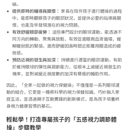
結。
提供即時的輔導與關懷：
家長在陪伴孩子進行體操的過程
中，能即時觀察孩子的眼部狀況，並提供必要的指導與關
懷，也能及早發現潛在的視力問題。
有效舒緩眼部疲勞：
這些專門設計的眼球運動，能透過不
同方向的轉動、聚焦與放鬆，有效促進眼周血液循環，緩
解睫狀肌的緊張，進而舒緩因長時間近距離用眼造成的疲
勞感。
預防近視的發生與加深：
持續進行適當的眼部運動，有助
於維持眼球的彈性與調節能力，從根本上減緩近視發生的
機率，並對減緩近視度數的加深有積極的輔助作用。
因此，「全家一起做的視力保健操」不僅僅是一系列眼球運
動的組合，它更是一種將科學的視力保健知識，巧妙融入家
庭生活，並透過親子互動實踐的創新模式，是為孩子培養終
身視力健康習慣的基石。
輕鬆學！打造專屬孩子的「五感視力調節體
操」步驟教學