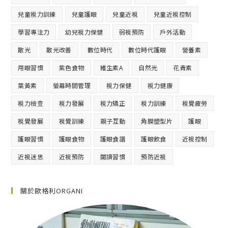
兒童視力訓練
兒童護眼
兒童近視
兒童近視控制
學習專注力
幼兒視力保健
弱視預防
戶外活動
散光
散光改善
數位時代
數位時代護眼
營養素
用眼習慣
紫色食物
維生素A
自然光
花青素
葉黃素
螢幕時間管理
視力保健
視力健康
視力檢查
視力發展
視力矯正
視力訓練
視覺疲勞
視覺發展
視覺訓練
親子互動
角膜塑型片
護眼
護眼習慣
護眼食物
護眼食譜
護眼飲食
近視控制
近視迷思
近視預防
閱讀習慣
預防近視
關於歐格利ORGANI