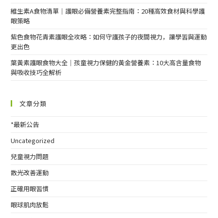
維生素A食物清單｜護眼必備營養素完整指南：20種高效食材與科學護
眼策略
紫色食物花青素護眼全攻略：如何守護孩子的夜間視力，讓學習與運動
更出色
葉黃素護眼食物大全｜孩童視力保健的黃金營養素：10大高含量食物
與吸收技巧全解析
文章分類
*最新公告
Uncategorized
兒童視力問題
散光改善運動
正確用眼習慣
眼球肌肉放鬆