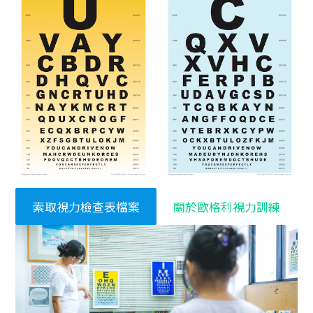
索取視力檢查表檔案
關於歐格利視力訓練