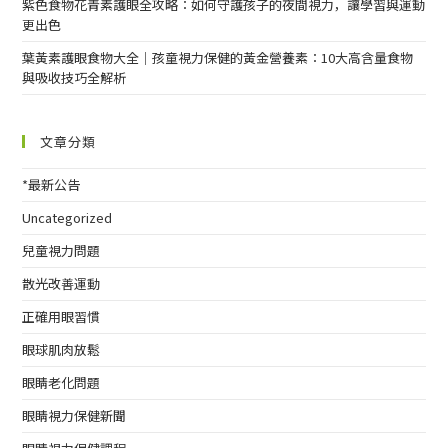
紫色食物花青素護眼全攻略：如何守護孩子的夜間視力，讓學習與運動
更出色
葉黃素護眼食物大全｜孩童視力保健的黃金營養素：10大高含量食物
與吸收技巧全解析
文章分類
*最新公告
Uncategorized
兒童視力問題
散光改善運動
正確用眼習慣
眼球肌肉放鬆
眼睛老化問題
眼睛視力保健新聞