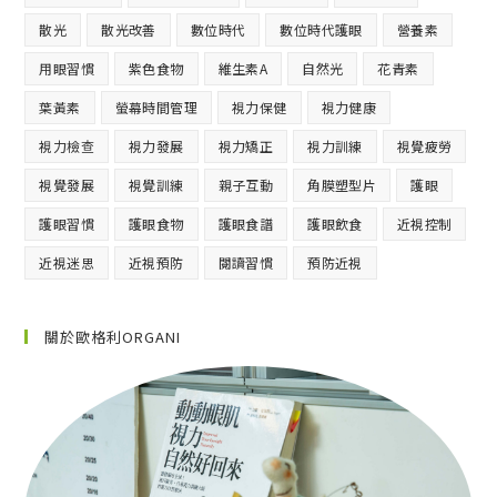
散光
散光改善
數位時代
數位時代護眼
營養素
用眼習慣
紫色食物
維生素A
自然光
花青素
葉黃素
螢幕時間管理
視力保健
視力健康
視力檢查
視力發展
視力矯正
視力訓練
視覺疲勞
視覺發展
視覺訓練
親子互動
角膜塑型片
護眼
護眼習慣
護眼食物
護眼食譜
護眼飲食
近視控制
近視迷思
近視預防
閱讀習慣
預防近視
關於歐格利ORGANI