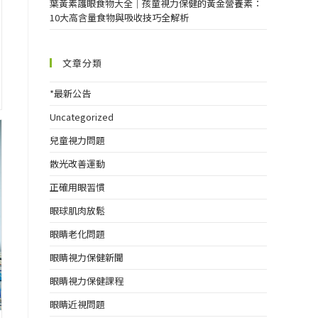
葉黃素護眼食物大全｜孩童視力保健的黃金營養素：
10大高含量食物與吸收技巧全解析
文章分類
*最新公告
Uncategorized
兒童視力問題
散光改善運動
正確用眼習慣
眼球肌肉放鬆
眼睛老化問題
眼睛視力保健新聞
眼睛視力保健課程
眼睛近視問題