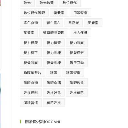
散光
散光改善
數位時代
數位時代護眼
營養素
用眼習慣
紫色食物
維生素A
自然光
花青素
葉黃素
螢幕時間管理
視力保健
視力健康
視力檢查
視力發展
視力矯正
視力訓練
視覺疲勞
視覺發展
視覺訓練
親子互動
角膜塑型片
護眼
護眼習慣
護眼食物
護眼食譜
護眼飲食
近視控制
近視迷思
近視預防
閱讀習慣
預防近視
關於歐格利ORGANI