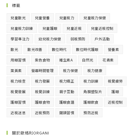
標籤
兒童散光
兒童營養
兒童視力
兒童視力保健
兒童視力訓練
兒童護眼
兒童近視
兒童近視控制
學習專注力
幼兒視力保健
弱視預防
戶外活動
散光
散光改善
數位時代
數位時代護眼
營養素
用眼習慣
紫色食物
維生素A
自然光
花青素
葉黃素
螢幕時間管理
視力保健
視力健康
視力檢查
視力發展
視力矯正
視力訓練
視覺疲勞
視覺發展
視覺訓練
親子互動
角膜塑型片
護眼
護眼習慣
護眼食物
護眼食譜
護眼飲食
近視控制
近視迷思
近視預防
閱讀習慣
預防近視
關於歐格利ORGANI