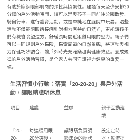
有助於鍛鍊眼部肌肉的彈性與協調性。建議每天至少安排30
分鐘的戶外活動時間，這可以是與孩子一同前往公園散步、
騎自行車、進行體育活動，或是單純地在庭院中玩耍。這些
活動不僅能讓眼睛接觸到對視力有益的自然光，更能讓孩子
們有機會眺望遠方，舒緩長時間近距離用眼的壓力。親子們
可以一同規劃戶外探險，探索周遭的自然景觀，將運動與視
力保健巧妙結合，讓戶外時光充滿樂趣與健康效益。養成規
律的戶外活動習慣，是全家人共同守護視力健康的重要一
環。
生活習慣小行動：落實「20-20-20」與戶外活
動，讓眼睛聰明休息
項目
建議
益處
親子互動建
議
「20-
每連續用眼
讓眼睛負責調
設定定時
20-
20分鐘後，
節焦距的睫狀
器，輪流提