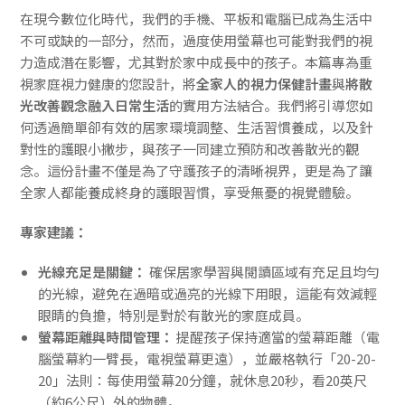
在現今數位化時代，我們的手機、平板和電腦已成為生活中
不可或缺的一部分，然而，過度使用螢幕也可能對我們的視
力造成潛在影響，尤其對於家中成長中的孩子。本篇專為重
視家庭視力健康的您設計，將
全家人的視力保健計畫
與
將散
光改善觀念融入日常生活
的實用方法結合。我們將引導您如
何透過簡單卻有效的居家環境調整、生活習慣養成，以及針
對性的護眼小撇步，與孩子一同建立預防和改善散光的觀
念。這份計畫不僅是為了守護孩子的清晰視界，更是為了讓
全家人都能養成終身的護眼習慣，享受無憂的視覺體驗。
專家建議：
光線充足是關鍵：
確保居家學習與閱讀區域有充足且均勻
的光線，避免在過暗或過亮的光線下用眼，這能有效減輕
眼睛的負擔，特別是對於有散光的家庭成員。
螢幕距離與時間管理：
提醒孩子保持適當的螢幕距離（電
腦螢幕約一臂長，電視螢幕更遠），並嚴格執行「20-20-
20」法則：每使用螢幕20分鐘，就休息20秒，看20英尺
（約6公尺）外的物體。