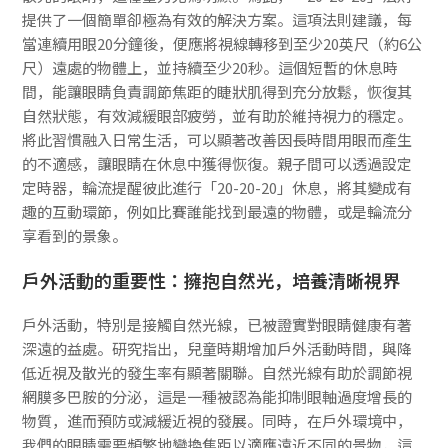
提供了一個簡單卻極為有效的解決方案。這項法則建議，每
當連續用眼20分鐘後，便應將視線轉移到至少20英尺（約6公
尺）遠處的物體上，並持續至少20秒。這個短暫的休息時
間，能讓眼睛負責調節焦距的睫狀肌得到充分放鬆，恢復其
自然狀態，有效減緩眼部疲勞，並有助於維持視力的穩定。
將此習慣融入日常生活，可以顯著改善因長時間用眼而產生
的不適感，讓眼睛在休息中獲得恢復。親子間可以透過設定
定時器，輪流提醒彼此進行「20-20-20」休息，將其變成有
趣的互動環節，例如比賽誰能找到最遠的物體，或是輪流分
享看到的景象。
戶外活動的重要性：擁抱自然光，培養清晰視界
戶外活動，特別是接觸自然光線，已被證實對眼睛健康有著
深遠的益處。研究指出，兒童時期增加戶外活動時間，與降
低近視及散光的發生率有顯著關聯。自然光線有助於調節視
網膜多巴胺的分泌，這是一種被認為能抑制眼軸過度增長的
物質，進而預防或減緩近視的發展。同時，在戶外環境中，
我們的眼睛需要頻繁地變換焦距以適應遠近不同的景物，這