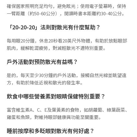
確保居家照明充足均勻，避免眩光；使用電子螢幕時，保持
一臂距離（約50-60公分），閱讀時書本距離約30-40公分。
「20-20-20」法則對散光有什麼幫助？
每用眼20分鐘，休息20秒看20英尺外物體，有助於放鬆眼部
肌肉，緩解乾澀疲勞，對減輕散光不適特別重要。
戶外活動對預防散光有益嗎？
是的，每天至少30分鐘的戶外活動，接觸自然光線並眺望遠
方，有助於降低近視和散光的發生率。
飲食中哪些營養素對眼睛保健特別重要？
富含維生素A、C、E及葉黃素的食物，如胡蘿蔔、綠葉蔬菜、
雞蛋和魚類，對維持眼部健康與功能至關重要。
睡前按摩和多眨眼對散光有何好處？