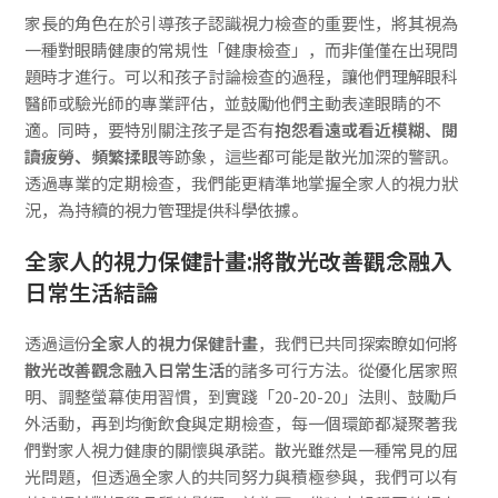
家長的角色在於引導孩子認識視力檢查的重要性，將其視為
一種對眼睛健康的常規性「健康檢查」，而非僅僅在出現問
題時才進行。可以和孩子討論檢查的過程，讓他們理解眼科
醫師或驗光師的專業評估，並鼓勵他們主動表達眼睛的不
適。同時，要特別關注孩子是否有
抱怨看遠或看近模糊、閱
讀疲勞、頻繁揉眼
等跡象，這些都可能是散光加深的警訊。
透過專業的定期檢查，我們能更精準地掌握全家人的視力狀
況，為持續的視力管理提供科學依據。
全家人的視力保健計畫:將散光改善觀念融入
日常生活結論
透過這份
全家人的視力保健計畫
，我們已共同探索瞭如何將
散光改善觀念融入日常生活
的諸多可行方法。從優化居家照
明、調整螢幕使用習慣，到實踐「20-20-20」法則、鼓勵戶
外活動，再到均衡飲食與定期檢查，每一個環節都凝聚著我
們對家人視力健康的關懷與承諾。散光雖然是一種常見的屈
光問題，但透過全家人的共同努力與積極參與，我們可以有