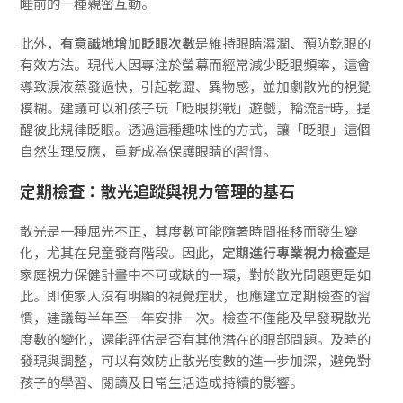
睡前的一種親密互動。
此外，
有意識地增加眨眼次數
是維持眼睛濕潤、預防乾眼的
有效方法。現代人因專注於螢幕而經常減少眨眼頻率，這會
導致淚液蒸發過快，引起乾澀、異物感，並加劇散光的視覺
模糊。建議可以和孩子玩「眨眼挑戰」遊戲，輪流計時，提
醒彼此規律眨眼。透過這種趣味性的方式，讓「眨眼」這個
自然生理反應，重新成為保護眼睛的習慣。
定期檢查：散光追蹤與視力管理的基石
散光是一種屈光不正，其度數可能隨著時間推移而發生變
化，尤其在兒童發育階段。因此，
定期進行專業視力檢查
是
家庭視力保健計畫中不可或缺的一環，對於散光問題更是如
此。即使家人沒有明顯的視覺症狀，也應建立定期檢查的習
慣，建議每半年至一年安排一次。檢查不僅能及早發現散光
度數的變化，還能評估是否有其他潛在的眼部問題。及時的
發現與調整，可以有效防止散光度數的進一步加深，避免對
孩子的學習、閱讀及日常生活造成持續的影響。