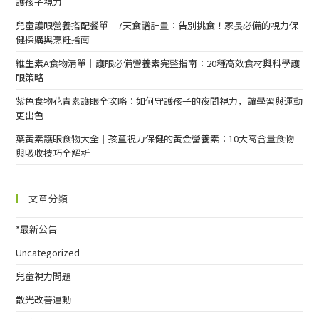
護孩子視力
兒童護眼營養搭配餐單｜7天食譜計畫：告別挑食！家長必備的視力保
健採購與烹飪指南
維生素A食物清單｜護眼必備營養素完整指南：20種高效食材與科學護
眼策略
紫色食物花青素護眼全攻略：如何守護孩子的夜間視力，讓學習與運動
更出色
葉黃素護眼食物大全｜孩童視力保健的黃金營養素：10大高含量食物
與吸收技巧全解析
文章分類
*最新公告
Uncategorized
兒童視力問題
散光改善運動