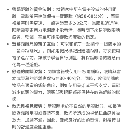
螢幕距離的黃金法則：
檢視家中所有電子設備的使用距
離。電腦螢幕建議保持
一臂距離（約50-60公分）
，而電
視螢幕則需更遠，一般建議至少2-3公尺。當距離過近時，
眼睛需要更用力地調節才能看清，長時間下來易導致眼睛
疲勞、乾澀，甚至可能影響散光度數的穩定。
螢幕距離尺的親子互動：
可以和孩子一起製作一個簡單的
「螢幕距離尺」，例如用捲尺標記出建議距離，每次使用
電子產品前，讓孩子學習自行測量，將保護眼睛的觀念內
化為一種遊戲。
舒適的閱讀姿勢：
閱讀書籍或使用平板電腦時，眼睛與書
本或螢幕的距離應保持在
30-40公分
。同時，確保閱讀的
物品有適當的傾斜角度，例如使用書架或平板支架，這能
減少低頭的壓力，讓頸部與眼睛都能保持在較為輕鬆的狀
態。
散光與視覺疲勞：
當眼睛處於不自然的用眼狀態，如長時
間近距離用眼或姿勢不良，散光所造成的視覺扭曲感會被
放大，加劇不適。因此，養成良好的閱讀習慣，對維持眼
睛的舒適度至關重要。