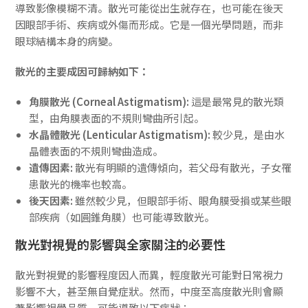
導致影像模糊不清。散光可能從出生就存在，也可能在後天
因眼部手術、疾病或外傷而形成。它是一個光學問題，而非
眼球結構本身的病變。
散光的主要成因可歸納如下：
角膜散光 (Corneal Astigmatism):
這是最常見的散光類
型，由角膜表面的不規則彎曲所引起。
水晶體散光 (Lenticular Astigmatism):
較少見，是由水
晶體表面的不規則彎曲造成。
遺傳因素:
散光有明顯的遺傳傾向，若父母有散光，子女罹
患散光的機率也較高。
後天因素:
雖然較少見，但眼部手術、眼角膜受損或某些眼
部疾病（如圓錐角膜）也可能導致散光。
散光對視覺的影響與全家關注的必要性
散光對視覺的影響程度因人而異，輕度散光可能對日常視力
影響不大，甚至無自覺症狀。然而，中度至高度散光則會顯
著影響視覺品質，可能導致以下症狀：