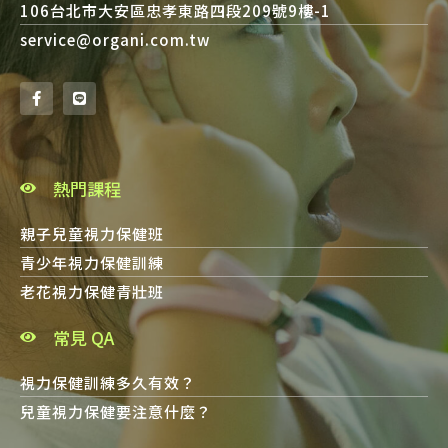
106台北市大安區忠孝東路四段209號9樓-1
service@organi.com.tw
熱門課程
親子兒童視力保健班
青少年視力保健訓練
老花視力保健青壯班
常見 QA
視力保健訓練多久有效？
兒童視力保健要注意什麼？