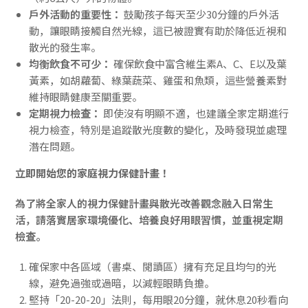
戶外活動的重要性：
鼓勵孩子每天至少30分鐘的戶外活
動，讓眼睛接觸自然光線，這已被證實有助於降低近視和
散光的發生率。
均衡飲食不可少：
確保飲食中富含維生素A、C、E以及葉
黃素，如胡蘿蔔、綠葉蔬菜、雞蛋和魚類，這些營養素對
維持眼睛健康至關重要。
定期視力檢查：
即使沒有明顯不適，也建議全家定期進行
視力檢查，特別是追蹤散光度數的變化，及時發現並處理
潛在問題。
立即開始您的家庭視力保健計畫！
為了將全家人的視力保健計畫與散光改善觀念融入日常生
活，請落實居家環境優化、培養良好用眼習慣，並重視定期
檢查。
確保家中各區域（書桌、閱讀區）擁有充足且均勻的光
線，避免過強或過暗，以減輕眼睛負擔。
堅持「20-20-20」法則，每用眼20分鐘，就休息20秒看向