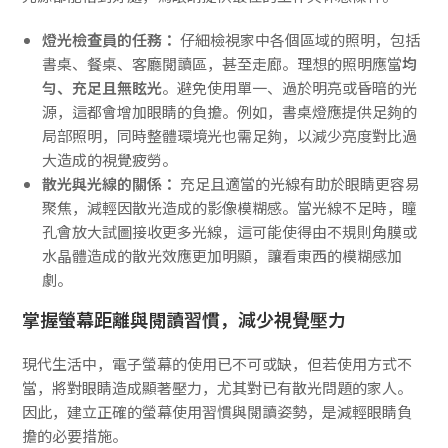
燈光檢查員的任務：
仔細檢視家中各個區域的照明，包括
書桌、餐桌、客廳閱讀區，甚至走廊。理想的照明應當
均
勻、充足且無眩光
。避免使用單一、過於明亮或昏暗的光
源，這都會增加眼睛的負擔。例如，書桌燈應提供足夠的
局部照明，同時整體環境光也需足夠，以減少亮度對比過
大造成的視覺疲勞。
散光與光線的關係：
充足且適當的光線有助於眼睛更容易
聚焦，減輕因散光造成的影像模糊感。當光線不足時，瞳
孔會放大試圖接收更多光線，這可能使得由不規則角膜或
水晶體造成的散光效應更加明顯，讓看東西的模糊感加
劇。
掌握螢幕距離與閱讀習慣，減少視覺壓力
現代生活中，電子螢幕的使用已不可或缺，但若使用方式不
當，將對眼睛造成顯著壓力，尤其對已有散光問題的家人。
因此，建立正確的螢幕使用習慣與閱讀姿勢，是減輕眼睛負
擔的必要措施。