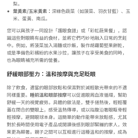
梨。
葉黃素/玉米黃素：
深綠色蔬菜（如菠菜、羽衣甘藍）、玉
米、蛋黃、南瓜。
您可以與孩子一同設計「護眼食譜」或「彩虹蔬果餐」，認
識這些對眼睛有益的食材，並將它們巧妙地融入日常的烹飪
中。例如，將菠菜加入湯麵或炒飯，製作胡蘿蔔堅果餅乾，
或是準備色彩繽紛的水果沙拉，讓孩子在享受美食的同時，
也為眼睛補充所需的營養。
舒緩眼部壓力：溫和按摩與充足眨眼
除了飲食，適當的眼部放鬆和保濕對於減輕散光帶來的不適
同樣重要。
睡前溫和眼部按摩
可以促進眼周血液循環，幫助
舒緩一天的視覺疲勞。具體的做法是，雙手搓熱後，輕輕覆
蓋在閉合的雙眼上，感受溫熱傳導，或以指腹沿著眼眶骨輕
輕按摩，避開眼球本身。這簡單的動作能帶來放鬆感，尤其
對於長時間使用電子產品或閱讀後感到眼部緊繃的家人，效
果更為顯著。親子之間可以互相進行這種溫和的按摩，成為