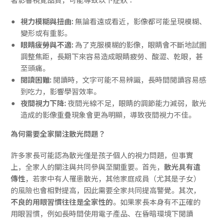
視力模糊與扭曲:
無論看遠或看近，影像都可能呈現模糊、
變形或有重影。
眼睛疲勞與不適:
為了克服模糊的影像，眼睛會不斷地試圖
調整焦距，長期下來容易造成眼睛疲勞、酸澀、乾眼，甚
至頭痛。
閱讀困難:
閱讀時，文字可能不易辨識，長時間閱讀容易感
到吃力，影響學習效率。
夜間視力下降:
夜間光線不足，眼睛的調節能力減弱，散光
造成的影像重疊現象會更為明顯，導致夜間視力不佳。
為何需要全家關注散光問題？
許多家長可能認為散光僅是孩子個人的視力問題，但事實
上，全家人的關注與共同參與至關重要。首先，
散光具有遺
傳性
，若家中有人罹患散光，其他家庭成員（尤其是子女）
的風險也會相對提高，因此需要全家共同提高警覺。其次，
不良的用眼習慣往往是全家性的
。如果家長本身有不正確的
用眼習慣，例如長時間使用電子產品、在昏暗環境下閱讀