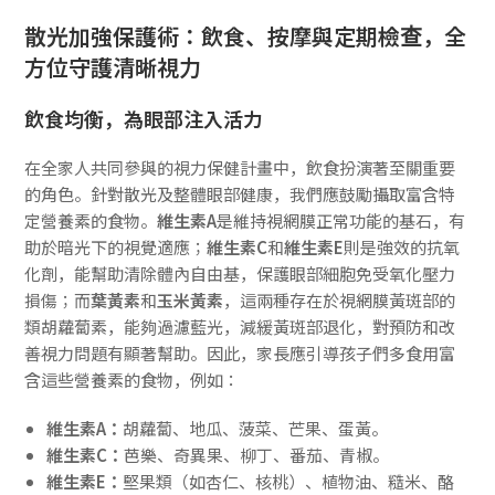
散光加強保護術：飲食、按摩與定期檢查，全
方位守護清晰視力
飲食均衡，為眼部注入活力
在全家人共同參與的視力保健計畫中，飲食扮演著至關重要
的角色。針對散光及整體眼部健康，我們應鼓勵攝取富含特
定營養素的食物。
維生素A
是維持視網膜正常功能的基石，有
助於暗光下的視覺適應；
維生素C
和
維生素E
則是強效的抗氧
化劑，能幫助清除體內自由基，保護眼部細胞免受氧化壓力
損傷；而
葉黃素
和
玉米黃素
，這兩種存在於視網膜黃斑部的
類胡蘿蔔素，能夠過濾藍光，減緩黃斑部退化，對預防和改
善視力問題有顯著幫助。因此，家長應引導孩子們多食用富
含這些營養素的食物，例如：
維生素A：
胡蘿蔔、地瓜、菠菜、芒果、蛋黃。
維生素C：
芭樂、奇異果、柳丁、番茄、青椒。
維生素E：
堅果類（如杏仁、核桃）、植物油、糙米、酪