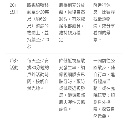
20」
將視線轉移
肌得到充分放
醒進行休
法則
到至少20英
鬆，恢復自然
息；比賽尋
尺（約6公
狀態，有效減
找最遠物
尺）遠處的
緩眼部疲勞，
體，或分享
物體上，並
維持視力穩
看到的景
持續至少20
定。
象。
秒。
戶外
每天至少安
降低近視及散
一同前往公
活動
排30分鐘的
光發生率，調
園散步、騎
戶外活動時
節視網膜多巴
自行車、進
間，接觸自
胺分泌，預防
行體育活
然光線。
或減緩近視發
動，或在庭
展，鍛鍊眼部
院玩耍；規
肌肉彈性與協
劃戶外探
調性。
險，探索自
然景觀。