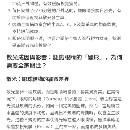
20英尺外物體，有效緩解視覺疲勞。
每日安排至少30分鐘的戶外活動，讓眼睛接觸自然光，有
助於降低近視與散光發生率。
鼓勵全家攝取富含維生素A、C、E及葉黃素的均衡飲食，
支持眼部健康。
即使無明顯不適，也要定期帶全家人進行視力檢查，特別
是追蹤散光度數變化。
散光成因與影響：認識眼睛的「變形」，為何
需要全家關注？
散光：眼球結構的細微差異
散光並非一種疾病，而是眼睛結構的一種常見異常。正常情
況下，眼球的角膜（Cornea）和水晶體（Lens）表面應當是
光滑且規則的弧形，如同一個完美的圓球。然而，當角膜或
水晶體的弧度不均勻，呈現出不規則的彎曲時，就會產生散
光。這種不規則的曲率使得光線在進入眼睛後，無法準確地
聚焦於視網膜（Retina）上的單一點，而是形成多個焦點，