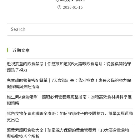
2026-01-15
近期文章
近視孩童的飲食禁忌｜你應該知道的5大護眼飲食陷阱：從餐桌開始守
護孩子視力
兒童護眼營養搭配餐單｜7天食譜計畫：告別挑食！家長必備的視力保
健採購與烹飪指南
維生素A食物清單｜護眼必備營養素完整指南：20種高效食材與科學護
眼策略
紫色食物花青素護眼全攻略：如何守護孩子的夜間視力，讓學習與運動
更出色
葉黃素護眼食物大全｜孩童視力保健的黃金營養素：10大高含量食物
與吸收技巧全解析