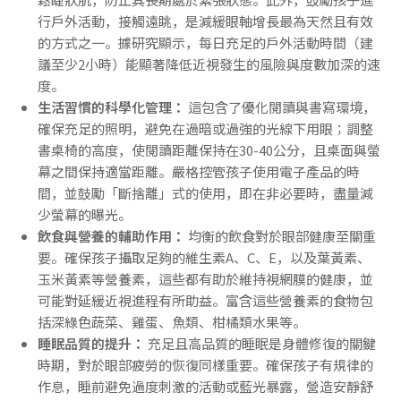
行戶外活動，接觸遠眺，是減緩眼軸增長最為天然且有效
的方式之一。據研究顯示，每日充足的戶外活動時間（建
議至少2小時）能顯著降低近視發生的風險與度數加深的速
度。
生活習慣的科學化管理：
這包含了優化閱讀與書寫環境，
確保充足的照明，避免在過暗或過強的光線下用眼；調整
書桌椅的高度，使閱讀距離保持在30-40公分，且桌面與螢
幕之間保持適當距離。嚴格控管孩子使用電子產品的時
間，並鼓勵「斷捨離」式的使用，即在非必要時，盡量減
少螢幕的曝光。
飲食與營養的輔助作用：
均衡的飲食對於眼部健康至關重
要。確保孩子攝取足夠的維生素A、C、E，以及葉黃素、
玉米黃素等營養素，這些都有助於維持視網膜的健康，並
可能對延緩近視進程有所助益。富含這些營養素的食物包
括深綠色蔬菜、雞蛋、魚類、柑橘類水果等。
睡眠品質的提升：
充足且高品質的睡眠是身體修復的關鍵
時期，對於眼部疲勞的恢復同樣重要。確保孩子有規律的
作息，睡前避免過度刺激的活動或藍光暴露，營造安靜舒