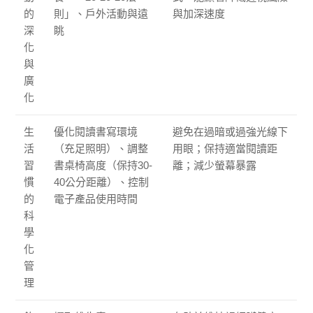
的
則」、戶外活動與遠
與加深速度
深
眺
化
與
廣
化
生
優化閱讀書寫環境
避免在過暗或過強光線下
活
（充足照明）、調整
用眼；保持適當閱讀距
習
書桌椅高度（保持30-
離；減少螢幕暴露
慣
40公分距離）、控制
的
電子產品使用時間
科
學
化
管
理