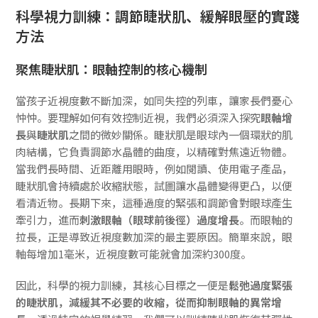
科學視力訓練：調節睫狀肌、緩解眼壓的實踐
方法
聚焦睫狀肌：眼軸控制的核心機制
當孩子近視度數不斷加深，如同失控的列車，讓家長們憂心
忡忡。要理解如何有效控制近視，我們必須深入探究
眼軸增
長
與
睫狀肌
之間的微妙關係。睫狀肌是眼球內一個環狀的肌
肉結構，它負責調節水晶體的曲度，以精確對焦遠近物體。
當我們長時間、近距離用眼時，例如閱讀、使用電子產品，
睫狀肌會持續處於收縮狀態，試圖讓水晶體變得更凸，以便
看清近物。長期下來，這種過度的緊張和調節會對眼球產生
牽引力，進而
刺激眼軸（眼球前後徑）過度增長
。而眼軸的
拉長，正是導致近視度數加深的最主要原因。簡單來說，眼
軸每增加1毫米，近視度數可能就會加深約300度。
因此，科學的視力訓練，其核心目標之一便是
鬆弛過度緊張
的睫狀肌，減緩其不必要的收縮，從而抑制眼軸的異常增