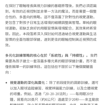
在探討了眼軸增長與視力訓練的基礎原理後，我們必須認識
到，有效的近視控制並非單一方法的魔法，而是需要一個整
合性的、多面向的策略。這不僅涵蓋了針對性的視覺運動，
更包含了對孩子日常生活環境的細緻調整與管理。單純的眼
球運動，若缺乏良好的用眼習慣與環境配合，其效果終將受
限。因此，本段落將深入探討如何透過結合視覺運動與生活
習慣的全面性眼部保健，達到更佳的眼軸控制與近視預防成
效。
多元化訓練策略的核心在於「系統性」與「持續性」。
我們
需要為孩子建立一套涵蓋多種元素的眼部保健計畫，而不是
僅依賴單一的訓練項目。這包括但不限於以下幾個關鍵面
向：
視覺運動的深化與廣化：
除了前段提到的調節訓練，還可
以加入眼球追蹤練習、視覺辨識能力訓練，以及立體視覺
的培養。例如，透過「20-20-20法則」——每用眼20分
鐘，就看向20英尺（約6公尺）遠處至少20秒——來主動放
鬆睫狀肌，防止其長期處於緊張狀態。此外，鼓勵孩子進