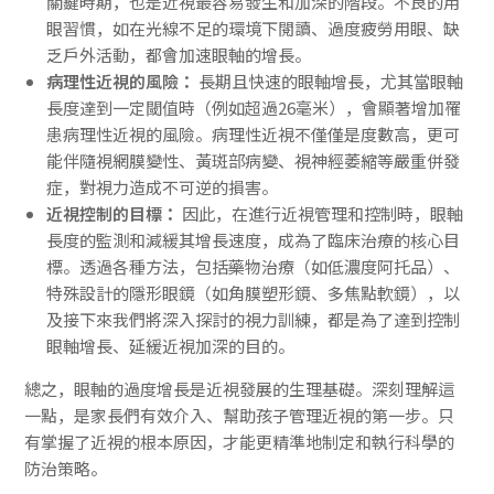
關鍵時期，也是近視最容易發生和加深的階段。不良的用
眼習慣，如在光線不足的環境下閱讀、過度疲勞用眼、缺
乏戶外活動，都會加速眼軸的增長。
病理性近視的風險：
長期且快速的眼軸增長，尤其當眼軸
長度達到一定閾值時（例如超過26毫米），會顯著增加罹
患病理性近視的風險。病理性近視不僅僅是度數高，更可
能伴隨視網膜變性、黃斑部病變、視神經萎縮等嚴重併發
症，對視力造成不可逆的損害。
近視控制的目標：
因此，在進行近視管理和控制時，眼軸
長度的監測和減緩其增長速度，成為了臨床治療的核心目
標。透過各種方法，包括藥物治療（如低濃度阿托品）、
特殊設計的隱形眼鏡（如角膜塑形鏡、多焦點軟鏡），以
及接下來我們將深入探討的視力訓練，都是為了達到控制
眼軸增長、延緩近視加深的目的。
總之，眼軸的過度增長是近視發展的生理基礎。深刻理解這
一點，是家長們有效介入、幫助孩子管理近視的第一步。只
有掌握了近視的根本原因，才能更精準地制定和執行科學的
防治策略。