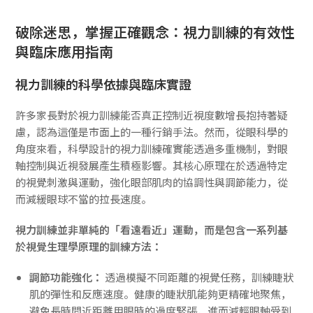
破除迷思，掌握正確觀念：視力訓練的有效性
與臨床應用指南
視力訓練的科學依據與臨床實證
許多家長對於視力訓練能否真正控制近視度數增長抱持著疑
慮，認為這僅是市面上的一種行銷手法。然而，從眼科學的
角度來看，科學設計的視力訓練確實能透過多重機制，對眼
軸控制與近視發展產生積極影響。其核心原理在於透過特定
的視覺刺激與運動，強化眼部肌肉的協調性與調節能力，從
而減緩眼球不當的拉長速度。
視力訓練並非單純的「看遠看近」運動，而是包含一系列基
於視覺生理學原理的訓練方法：
調節功能強化：
透過模擬不同距離的視覺任務，訓練睫狀
肌的彈性和反應速度。健康的睫狀肌能夠更精確地聚焦，
避免長時間近距離用眼時的過度緊張，進而減輕眼軸受到