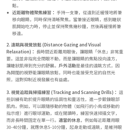
鬆。
近距離物體聚焦練習：
手持一支筆，從遠到近緩慢地將筆
移向眼睛，同時保持清晰聚焦。當筆接近眼睛，感到睫狀
肌開始吃力時，停止並保持聚焦幾秒鐘，然後再緩慢將筆
移遠。
2. 遠眺與視覺放鬆 (Distance Gazing and Visual
Relaxation)：
長時間近距離用眼後，讓眼睛「休息」非常重
要。這並非指完全閉眼不動，而是讓眼睛的焦點投向遠方，
讓睫狀肌得到充分的舒展。
戶外活動
是最佳的遠眺方式，因
為開闊的視野能讓眼睛放鬆，同時也能接受充足的自然光
照，這對抑制近視發展也有益處。
3. 視覺追蹤與掃描練習 (Tracking and Scanning Drills)：
這
些訓練有助於提升眼睛的協調性和靈活性，進一步鍛鍊眼部
肌肉。例如，可以跟隨移動的物體（如飛行的小鳥或移動的
指示燈）進行眼球運動，或在閱讀時，練習快速掃描文字，
而非長時間固定在單一行。
適當的休息
，例如每近距離用眼
30-40分鐘，就應休息5-10分鐘，起身走動或遠眺，是維持眼