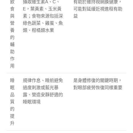
飲
攝取維生素A、C、
有助於維持視網膜健康，
食
E，葉黃素、玉米黃
可能對延緩近視進程有助
與
素；食物來源包括深
益
營
綠色蔬菜、雞蛋、魚
養
類、柑橘類水果
的
輔
助
作
用
睡
規律作息、睡前避免
是身體修復的關鍵時期，
眠
過度刺激或藍光暴
對眼部疲勞恢復同樣重要
品
露、營造安靜舒適的
質
睡眠環境
的
提
升