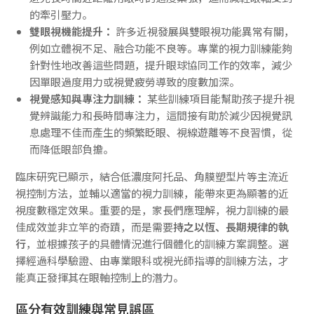
的牽引壓力。
雙眼視機能提升：
許多近視發展與雙眼視功能異常有關，
例如立體視不足、融合功能不良等。專業的視力訓練能夠
針對性地改善這些問題，提升眼球協同工作的效率，減少
因單眼過度用力或視覺疲勞導致的度數加深。
視覺感知與專注力訓練：
某些訓練項目能幫助孩子提升視
覺辨識能力和長時間專注力，這間接有助於減少因視覺訊
息處理不佳而產生的頻繁眨眼、視線遊離等不良習慣，從
而降低眼部負擔。
臨床研究已顯示，結合低濃度阿托品、角膜塑型片等主流近
視控制方法，並輔以適當的視力訓練，能帶來更為顯著的近
視度數穩定效果。重要的是，家長們應理解，視力訓練的最
佳成效並非立竿
的奇蹟，而是需要
持之以恆、長期規律的執
行
，並根據孩子的具體情況進行個體化的訓練方案調整。選
擇經過科學驗證、由專業眼科或視光師指導的訓練方法，才
能真正發揮其在眼軸控制上的潛力。
區分有效訓練與常見誤區