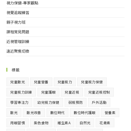
視力保健-專家觀點
視覺追蹤練習
親子視力班
課程常見問題
近視管理訓練
遠近聚焦切換
標籤
兒童散光
兒童營養
兒童視力
兒童視力保健
兒童視力訓練
兒童護眼
兒童近視
兒童近視控制
學習專注力
幼兒視力保健
弱視預防
戶外活動
散光
散光改善
數位時代
數位時代護眼
營養素
用眼習慣
紫色食物
維生素A
自然光
花青素