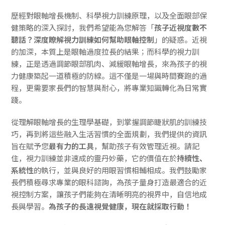
歷經對眼軸增長機制、科學視力訓練原理，以及全面眼部保
健策略的深入探討，我們希望能為您解答「
孩子近視度數不
聽話？深度瞭解視力訓練如何幫助眼軸控制
」的疑惑。近視
的加深，本質上是眼軸過度拉長的結果；而科學的視力訓
練，正是透過調節眼部肌肉、減緩眼軸增長，來為孩子的視
力健康築起一道積極的防線。這不僅是一場與時間賽跑的過
程，更需要家長們的智慧與耐心，將專業知識轉化為日常實
踐。
從理解眼軸增長的生理學基礎，到掌握調節睫狀肌的訓練技
巧，再到將這些融入生活習慣的全面規劃，我們提供的資訊
旨在賦予您
最有力的工具
，幫助孩子有效管理近視。請記
住，視力訓練並非速成的靈丹妙藥，它的價值在於
持續性、
系統性
的執行，並與良好的用眼習慣相輔相成。我們鼓勵家
長們積極尋求專業的眼科諮詢，為孩子量身打造最適合的近
視控制方案，讓孩子們能夠在清晰明亮的視界中，自信地成
長與學習。
為孩子的長遠視覺健康，現在就採取行動！