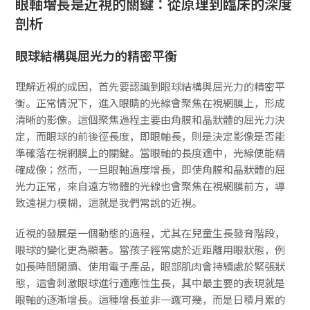
眼軸增長是近視的關鍵：從原理到臨床的深度
剖析
眼球結構與屈光力的精密平衡
理解近視的成因，首先要認識到眼球結構與屈光力的精密平
衡。正常情況下，進入眼睛的光線會聚焦在視網膜上，形成
清晰的影像。這個聚焦過程主要由角膜和晶狀體的屈光力決
定，而眼球的前後徑長度，即眼軸長，則是決定影像是否能
準確落在視網膜上的關鍵。當眼軸的長度適中，光線便能精
確成像；然而，一旦眼軸過度增長，即使角膜和晶狀體的屈
光力正常，來自遠方物體的光線也會聚焦在視網膜前方，導
致遠視力模糊，這就是我們常說的近視。
近視的發展是一個動態的過程，尤其在兒童生長發育階段，
眼球的變化更為顯著。當孩子經常處於近距離用眼狀態，例
如長時間閱讀、使用電子產品，眼部肌肉會持續處於緊張狀
態，這會刺激眼球進行適應性生長，其中最主要的表現就是
眼軸的逐漸增長。這種增長並非一蹴可幾，而是日積月累的