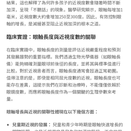
結果，這也解釋了為何許多孩子的近視度數會隨著時間不斷
加深，呈現「不聽話」的現象。醫學研究顯示，眼軸每增加1
毫米，近視度數大約會增加250至300度。因此，有效控制眼
軸的增長，是減緩甚至阻止近視加深的根本之道。
臨床實證：眼軸長度與近視度數的關聯
在臨床實踐中，眼軸長度的測量是評估近視嚴重程度和預測
其發展趨勢的重要指標。我們透過生物光學儀器（如眼軸長
儀）能夠精確測量眼球前後徑的長度，並將其與標準值進行
比較。對於近視患者而言，眼軸長度通常會超過正常範圍。
值得注意的是，即使是相同屈光度數的近視，眼軸長度也可
能存在差異，這提示我們在診斷和治療時，不能僅僅依賴於
眼鏡度數，而應將眼軸長度作為一個關鍵的生理參數來考
量。
眼軸增長與近視的關聯性體現在以下幾個方面：
兒童期近視的發展：
兒童和青少年時期是眼軸快速增長的