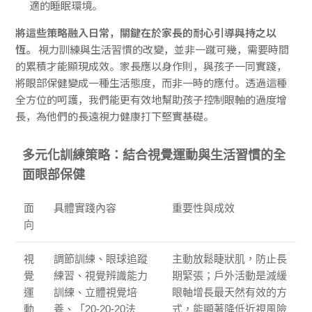
適的睡眠環境。
將這些策略融入日常，關鍵在於家長的耐心引導與持之以
恆。
視力訓練與生活習慣的改變，並非一蹴可幾，需要時間
的累積才能顯現成效。家長應以身作則，與孩子一同實踐，
將眼部保健變成一種生活態度，而非一時的應付。透過這種
全方位的呵護，我們能更有效地幫助孩子控制眼軸的過度增
長，為他們的長遠視力健康打下堅實基礎。
多元化訓練策略：結合視覺運動與生活習慣的全
面眼部保健
面
具體實踐內容
重要性與成效
向
視
調節訓練、眼球追蹤
主動放鬆睫狀肌，防止長
覺
練習、視覺辨識能力
期緊張；戶外活動是減緩
運
訓練、立體視覺培
眼軸增長最天然有效的方
動
養、「20-20-20法
式，能顯著降低近視風險