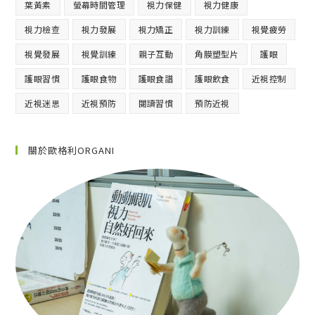
葉黃素
螢幕時間管理
視力保健
視力健康
視力檢查
視力發展
視力矯正
視力訓練
視覺疲勞
視覺發展
視覺訓練
親子互動
角膜塑型片
護眼
護眼習慣
護眼食物
護眼食譜
護眼飲食
近視控制
近視迷思
近視預防
閱讀習慣
預防近視
關於歐格利ORGANI