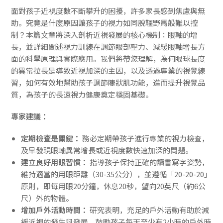
面對孩子近視度數不斷攀升的困擾，許多家長感到焦慮與無
助。究竟是什麼原因讓孩子的視力如同脫韁野馬般難以控
制？本篇文章將深入剖析近視發展的核心機制：眼軸的增
長，並詳細闡述視力訓練在調節眼部壓力、減緩眼軸增長方
面的科學原理與實際應用。我們將帶您理解，為何眼球長度
的異常拉長是導致近視加深的主因，以及透過專業的視覺練
習，如何有效地幫助孩子調節睫狀肌功能，進而提升視覺品
質，為孩子的長遠視力健康奠定穩固基礎。
專家建議：
定期檢查是關鍵：
務必定期帶孩子進行專業的視力檢查，
及早發現眼軸異常增長或近視度數快速加深的問題。
建立良好用眼習慣：
指導孩子保持正確的讀書寫字姿勢，
維持適當的用眼距離（30-35公分），並遵循「20-20-20」
原則，即每用眼20分鐘，休息20秒，望向20英尺（約6公
尺）外的物體。
增加戶外活動時間：
研究表明，充足的戶外活動有助於減
緩近視的發生與發展。鼓勵孩子每天至少有2小時的戶外時