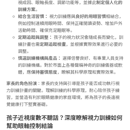
視成因、眼軸長度、調節功能等，並據此
制定個人化的
訓練方案
。
結合生活習慣：
視力訓練應與
良好的用眼習慣
相結合，
例如控制連續用眼時間、保持正確閱讀姿勢、增加戶外
活動時間、確保充足睡眠等。
定期追蹤與調整：
孩子的視力狀況會隨成長而變化，訓
練計畫也需
定期追蹤檢查
，並根據實際效果進行必要的
調整。
慎選訓練機構與產品：
選擇信譽良好、有專業人員支持
的訓練機構。對於市面上各種聲稱神奇的訓練儀器或軟
體，應
保持審慎態度
，瞭解其科學原理和實際效果。
家長的角色扮演
：家長的支持與引導是孩子能否成功執行視
力訓練計畫的關鍵。理解訓練的科學原理，耐心陪伴孩子練
習，並營造有利於眼睛健康的家庭環境，將為孩子的長遠視
覺健康打下堅實基礎。
孩子近視度數不聽話？深度瞭解視力訓練如何
幫助眼軸控制結論