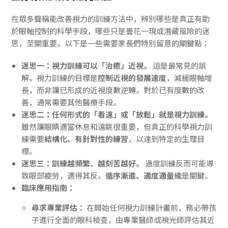
在眾多聲稱能改善視力的訓練方法中，辨別哪些是真正有助
於眼軸控制的科學手段，哪些只是曇花一現或潛藏風險的迷
思，至關重要。以下是一些需要家長們特別留意的關鍵點：
迷思一：視力訓練可以「治癒」近視。
這是最常見的誤
解。視力訓練的目標是
控制近視的發展速度
，減緩眼軸增
長，而非讓已形成的近視度數逆轉。對於已有度數的改
善，通常需要其他醫療手段。
迷思二：任何形式的「看遠」或「放鬆」就是視力訓練。
雖然讓眼睛適當休息和遠眺很重要，但真正的科學視力訓
練需要
結構化、有針對性的練習
，以達到特定的生理目
標。
迷思三：訓練越頻繁、越刻苦越好。
過度訓練反而可能導
致眼部疲勞，適得其反。
循序漸進、適度適量
纔是關鍵。
臨床應用指南：
尋求專業評估：
在開始任何視力訓練計畫前，務必帶孩
子進行全面的眼科檢查，由專業醫師或視光師評估其近