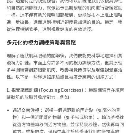
長
。透過特定的視覺練習，我們可以訓練睫狀肌恢復其彈性
和自然的調節能力，就像給予長期緊繃的肌肉進行舒緩運動
一樣。這不僅有助於
減輕眼部疲勞
，更能從根本上
阻止眼軸
進一步拉長
，進而達到控制近視度數加深的目的。這是一種
從生理機制著手，達到視覺健康的有效途徑。
多元化的視力訓練策略與實踐
理解了睫狀肌與眼軸的關聯後，我們便能更科學地選擇和實
踐視力訓練。市面上有許多不同的視力訓練方法，但其原理
多半圍繞著
調節眼部肌肉、改善視覺傳導
以及
增強視覺靈活
性
。以下是一些經過臨床驗證且被廣泛應用的訓練方式：
1. 視覺聚焦訓練 (Focusing Exercises)：
這類訓練旨在練習
睫狀肌的放鬆與收縮能力。例如：
遠近交替注視：
選擇一個遠距離的固定點（如窗外的景
物）和一個近距離的物體（如手指或鉛筆）。輪流將視線
從遠方物體轉移到近方物體，並保持幾秒鐘，然後再轉回
遠方。重複數次，過程中專注於感受睫狀肌的牽拉與放