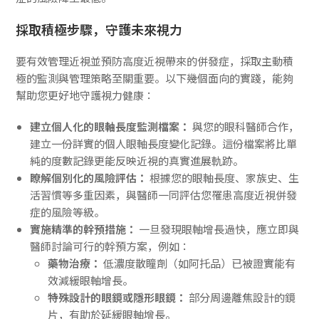
採取積極步驟，守護未來視力
要有效管理近視並預防高度近視帶來的併發症，採取主動積
極的監測與管理策略至關重要。以下幾個面向的實踐，能夠
幫助您更好地守護視力健康：
建立個人化的眼軸長度監測檔案：
與您的眼科醫師合作，
建立一份詳實的個人眼軸長度變化記錄。這份檔案將比單
純的度數記錄更能反映近視的真實進展軌跡。
瞭解個別化的風險評估：
根據您的眼軸長度、家族史、生
活習慣等多重因素，與醫師一同評估您罹患高度近視併發
症的風險等級。
實施精準的幹預措施：
一旦發現眼軸增長過快，應立即與
醫師討論可行的幹預方案，例如：
藥物治療：
低濃度散瞳劑（如阿托品）已被證實能有
效減緩眼軸增長。
特殊設計的眼鏡或隱形眼鏡：
部分周邊離焦設計的鏡
片，有助於延緩眼軸增長。