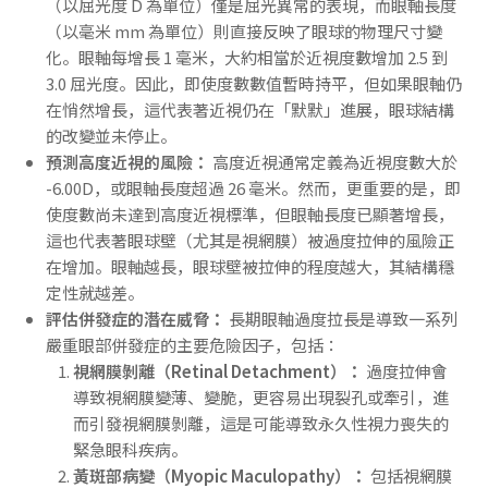
（以屈光度 D 為單位）僅是屈光異常的表現，而眼軸長度
（以毫米 mm 為單位）則直接反映了眼球的物理尺寸變
化。眼軸每增長 1 毫米，大約相當於近視度數增加 2.5 到
3.0 屈光度。因此，即使度數數值暫時持平，但如果眼軸仍
在悄然增長，這代表著近視仍在「默默」進展，眼球結構
的改變並未停止。
預測高度近視的風險：
高度近視通常定義為近視度數大於
-6.00D，或眼軸長度超過 26 毫米。然而，更重要的是，即
使度數尚未達到高度近視標準，但眼軸長度已顯著增長，
這也代表著眼球壁（尤其是視網膜）被過度拉伸的風險正
在增加。眼軸越長，眼球壁被拉伸的程度越大，其結構穩
定性就越差。
評估併發症的潛在威脅：
長期眼軸過度拉長是導致一系列
嚴重眼部併發症的主要危險因子，包括：
視網膜剝離（Retinal Detachment）：
過度拉伸會
導致視網膜變薄、變脆，更容易出現裂孔或牽引，進
而引發視網膜剝離，這是可能導致永久性視力喪失的
緊急眼科疾病。
黃斑部病變（Myopic Maculopathy）：
包括視網膜