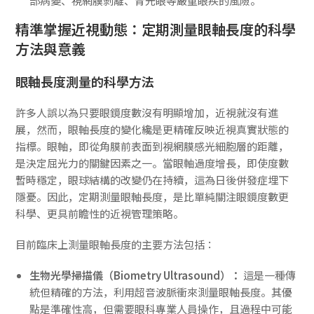
部病變、視網膜剝離、青光眼等嚴重眼疾的風險。
精準掌握近視動態：定期測量眼軸長度的科學
方法與意義
眼軸長度測量的科學方法
許多人誤以為只要眼鏡度數沒有明顯增加，近視就沒有進
展，然而，眼軸長度的變化纔是更精確反映近視真實狀態的
指標。眼軸，即從角膜前表面到視網膜感光細胞層的距離，
是決定屈光力的關鍵因素之一。當眼軸過度增長，即使度數
暫時穩定，眼球結構的改變仍在持續，這為日後併發症埋下
隱憂。因此，定期測量眼軸長度，是比單純關注眼鏡度數更
科學、更具前瞻性的近視管理策略。
目前臨床上測量眼軸長度的主要方法包括：
生物光學掃描儀（Biometry Ultrasound）：
這是一種傳
統但精確的方法，利用超音波脈衝來測量眼軸長度。其優
點是準確性高，但需要眼科專業人員操作，且過程中可能