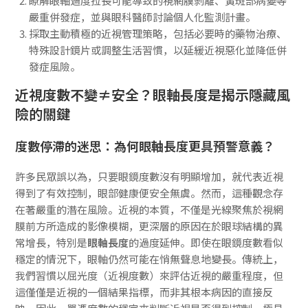
瞭解眼軸過度拉長可能導致的視網膜剝離、黃斑部病變等
嚴重併發症，並與眼科醫師討論個人化監測計畫。
採取主動積極的近視管理策略，包括必要時的藥物治療、
特殊設計鏡片或調整生活習慣，以延緩近視惡化並降低併
發症風險。
近視度數不變≠安全？眼軸長度是揭示隱藏風
險的關鍵
度數停滯的迷思：為何眼軸長度更具預警意義？
許多民眾誤以為，只要眼鏡度數沒有明顯增加，就代表近視
得到了有效控制，眼部健康便安全無虞。然而，這種觀念存
在著嚴重的潛在風險。近視的本質，不僅是光線聚焦於視網
膜前方所造成的影像模糊，更深層的原因在於眼球結構的異
常增長，特別是
眼軸長度
的過度延伸。即使在眼鏡度數看似
穩定的情況下，眼軸仍然可能在悄無聲息地變長。傳統上，
我們習慣以屈光度（近視度數）來評估近視的嚴重程度，但
這僅僅是近視的一個結果指標，而非其根本病因的直接反