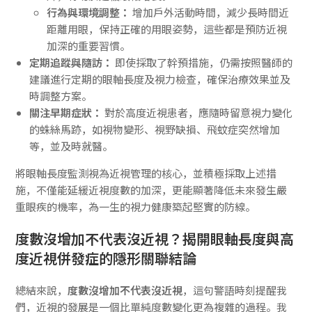
行為與環境調整：
增加戶外活動時間，減少長時間近
距離用眼，保持正確的用眼姿勢，這些都是預防近視
加深的重要習慣。
定期追蹤與隨訪：
即使採取了幹預措施，仍需按照醫師的
建議進行定期的眼軸長度及視力檢查，確保治療效果並及
時調整方案。
關注早期症狀：
對於高度近視患者，應隨時留意視力變化
的蛛絲馬跡，如視物變形、視野缺損、飛蚊症突然增加
等，並及時就醫。
將眼軸長度監測視為近視管理的核心，並積極採取上述措
施，不僅能延緩近視度數的加深，更能顯著降低未來發生嚴
重眼疾的機率，為一生的視力健康築起堅實的防線。
度數沒增加不代表沒近視？揭開眼軸長度與高
度近視併發症的隱形關聯結論
總結來說，
度數沒增加不代表沒近視
，這句警語時刻提醒我
們，近視的發展是一個比單純度數變化更為複雜的過程。我