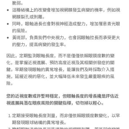
脆弱。
這種結構上的改變會增加視網膜發生病變的機率，例如視
網膜裂孔或剝離。
同時，眼軸過長也會對視神經造成壓力，增加罹患青光眼
的風險。
黃斑部，負責我們中央視力，也會因眼軸拉長而承受更大
的壓力，提高病變的發生率。
因此，定期監測眼軸長度，而不是僅僅依賴眼鏡度數的變
化，是掌握近視進展、預防高度近視及其相關併發症的關
鍵。早期發現眼軸的異常增長，能讓我們及時採取介入措
施，延緩近視的惡化，並大幅降低未來發生嚴重眼疾的風
險。
您的近視度數或許暫時穩定，但眼軸長度的增長纔是評估近
視進展與潛在眼疾風險的關鍵指標，切勿掉以輕心。
定期接受眼軸長度測量，而非僅依賴眼鏡度數變化，以早
期發現眼球結構的異常增長。