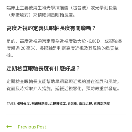
臨床上主要使用生物光學掃描儀（超音波）或光學測長儀
（非接觸式）來精確測量眼軸長度。
高度近視的定義與眼軸長度有關聯嗎？
是的，高度近視通常定義為近視度數大於 -6.00D，或眼軸長
度超過 26 毫米，長眼軸是判斷高度近視及其風險的重要依
據。
定期檢查眼軸長度有什麼好處？
定期檢查眼軸長度能幫助早期發現近視的潛在進展和風險，
從而及時採取介入措施，延緩近視惡化，預防嚴重併發症。
TAGS:
眼軸長度
,
視網膜病變
,
近視併發症
,
青光眼
,
高度近視
,
黃斑部病變
Previous Post