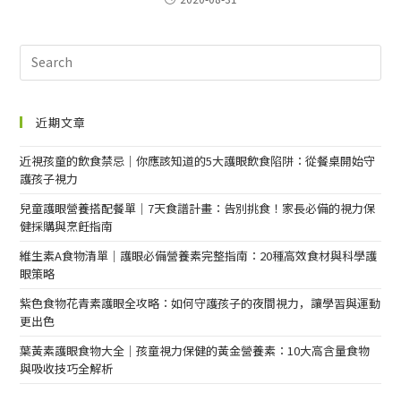
近期文章
近視孩童的飲食禁忌｜你應該知道的5大護眼飲食陷阱：從餐桌開始守
護孩子視力
兒童護眼營養搭配餐單｜7天食譜計畫：告別挑食！家長必備的視力保
健採購與烹飪指南
維生素A食物清單｜護眼必備營養素完整指南：20種高效食材與科學護
眼策略
紫色食物花青素護眼全攻略：如何守護孩子的夜間視力，讓學習與運動
更出色
葉黃素護眼食物大全｜孩童視力保健的黃金營養素：10大高含量食物
與吸收技巧全解析