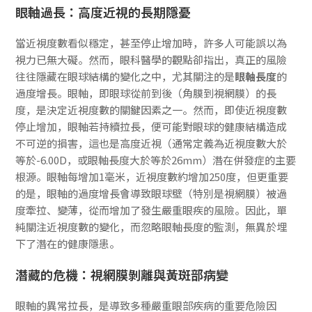
眼軸過長：高度近視的長期隱憂
當近視度數看似穩定，甚至停止增加時，許多人可能誤以為
視力已無大礙。然而，眼科醫學的觀點卻指出，真正的風險
往往隱藏在眼球結構的變化之中，尤其關注的是
眼軸長度
的
過度增長。眼軸，即眼球從前到後（角膜到視網膜）的長
度，是決定近視度數的關鍵因素之一。然而，即使近視度數
停止增加，眼軸若持續拉長，便可能對眼球的健康結構造成
不可逆的損害，這也是高度近視（通常定義為近視度數大於
等於-6.00D，或眼軸長度大於等於26mm）潛在併發症的主要
根源。眼軸每增加1毫米，近視度數約增加250度，但更重要
的是，眼軸的過度增長會導致眼球壁（特別是視網膜）被過
度牽拉、變薄，從而增加了發生嚴重眼疾的風險。因此，單
純關注近視度數的變化，而忽略眼軸長度的監測，無異於埋
下了潛在的健康隱患。
潛藏的危機：視網膜剝離與黃斑部病變
眼軸的異常拉長，是導致多種嚴重眼部疾病的重要危險因