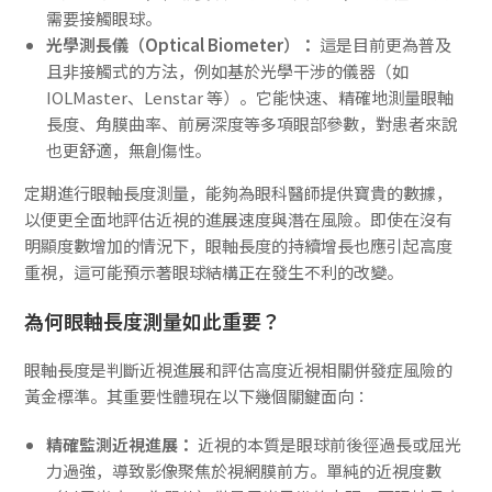
需要接觸眼球。
光學測長儀（Optical Biometer）：
這是目前更為普及
且非接觸式的方法，例如基於光學干涉的儀器（如
IOLMaster、Lenstar 等）。它能快速、精確地測量眼軸
長度、角膜曲率、前房深度等多項眼部參數，對患者來說
也更舒適，無創傷性。
定期進行眼軸長度測量，能夠為眼科醫師提供寶貴的數據，
以便更全面地評估近視的進展速度與潛在風險。即使在沒有
明顯度數增加的情況下，眼軸長度的持續增長也應引起高度
重視，這可能預示著眼球結構正在發生不利的改變。
為何眼軸長度測量如此重要？
眼軸長度是判斷近視進展和評估高度近視相關併發症風險的
黃金標準。其重要性體現在以下幾個關鍵面向：
精確監測近視進展：
近視的本質是眼球前後徑過長或屈光
力過強，導致影像聚焦於視網膜前方。單純的近視度數