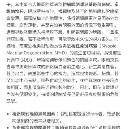
子，其中最令人擔憂的莫過於
視網膜剝離
與
黃斑部病變
。當
眼軸增長，眼球壁被拉伸，視網膜及其下的脈絡膜和鞏膜都
會變薄。這種結構上的脆弱性，使得視網膜更容易因為外力
撞擊、劇烈運動，甚至在沒有明顯外因的情況下發生裂孔，
進而導致液體滲入視網膜下層，引起視網膜的脫離。一旦視
網膜剝離，若不及時治療，可能導致永久性的視力喪失。同
樣地，高度近視與眼軸過長也與
近視性黃斑病變
（Myopic
Macular Degeneration, MMD）的發生密切相關。黃斑部是
負責中心視力、辨識精細影像和顏色的關鍵區域。眼軸拉長
會導致黃斑部區域的脈絡膜血管發生退化、新生異常血管，
甚至出血，嚴重影響中心的視力，造成視物變形、扭曲，甚
至出現中心盲點。這些併發症的發生，往往與眼軸的長度直
接相關，而非僅僅是近視度數的數字。因此，即使度數短期
內沒有明顯變化，持續的眼軸增長仍是必須高度警惕的危險
訊號。
視網膜剝離的風險因素：
眼軸長度超過26mm者，罹患視
網膜剝離的機率顯著增加。
黃斑部病變的關聯性：
眼軸過長是導致近視性黃斑病變的