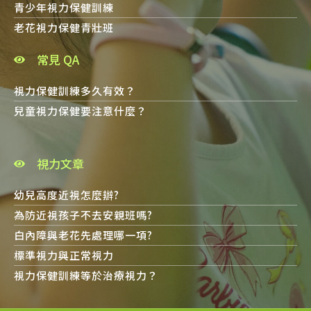
青少年視力保健訓練
老花視力保健青壯班
常見 QA
視力保健訓練多久有效？
兒童視力保健要注意什麼？
視力文章
幼兒高度近視怎麼辦?
為防近視孩子不去安親班嗎?
白內障與老花先處理哪一項?
標準視力與正常視力
視力保健訓練等於治療視力？