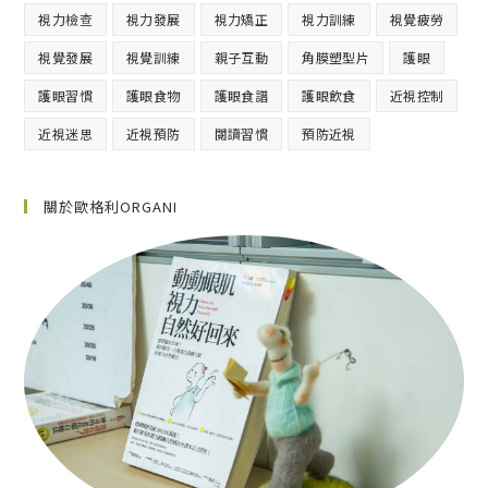
視力檢查
視力發展
視力矯正
視力訓練
視覺疲勞
視覺發展
視覺訓練
親子互動
角膜塑型片
護眼
護眼習慣
護眼食物
護眼食譜
護眼飲食
近視控制
近視迷思
近視預防
閱讀習慣
預防近視
關於歐格利ORGANI