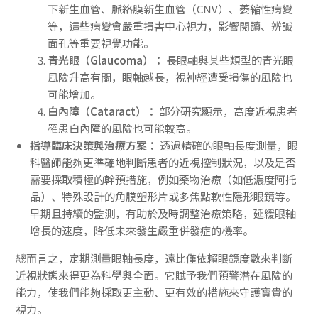
下新生血管、脈絡膜新生血管（CNV）、萎縮性病變
等，這些病變會嚴重損害中心視力，影響閱讀、辨識
面孔等重要視覺功能。
青光眼（Glaucoma）：
長眼軸與某些類型的青光眼
風險升高有關，眼軸越長，視神經遭受損傷的風險也
可能增加。
白內障（Cataract）：
部分研究顯示，高度近視患者
罹患白內障的風險也可能較高。
指導臨床決策與治療方案：
透過精確的眼軸長度測量，眼
科醫師能夠更準確地判斷患者的近視控制狀況，以及是否
需要採取積極的幹預措施，例如藥物治療（如低濃度阿托
品）、特殊設計的角膜塑形片或多焦點軟性隱形眼鏡等。
早期且持續的監測，有助於及時調整治療策略，延緩眼軸
增長的速度，降低未來發生嚴重併發症的機率。
總而言之，定期測量眼軸長度，遠比僅依賴眼鏡度數來判斷
近視狀態來得更為科學與全面。它賦予我們預警潛在風險的
能力，使我們能夠採取更主動、更有效的措施來守護寶貴的
視力。