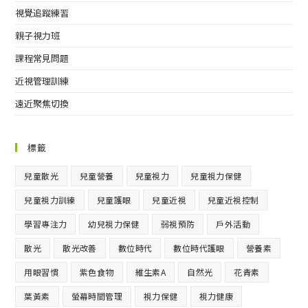
視覺追蹤練習
親子視力班
課程常見問題
近視管理訓練
遠近聚焦切換
標籤
兒童散光
兒童營養
兒童視力
兒童視力保健
兒童視力訓練
兒童護眼
兒童近視
兒童近視控制
學習專注力
幼兒視力保健
弱視預防
戶外活動
散光
散光改善
數位時代
數位時代護眼
營養素
用眼習慣
紫色食物
維生素A
自然光
花青素
葉黃素
螢幕時間管理
視力保健
視力健康