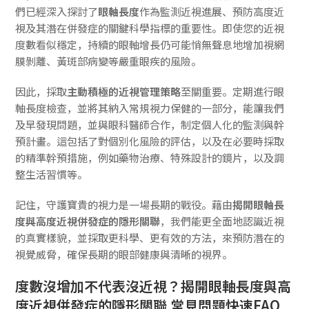
們已經深入探討了
眼軸長度
作為監測近視進展、預防高度近
視及其潛在併發症的關鍵科學指標的重要性。即使您的近視
度數看似穩定，持續的眼軸增長仍可能悄無聲息地增加視網
膜剝離、黃斑部病變等嚴重眼疾的風險。
因此，採取
主動積極的近視管理策略
至關重要。定期進行眼
軸長度檢查，並將其納入常規視力保健的一部分，能讓我們
及早發現問題，並與眼科醫師合作，制定個人化的監測與幹
預計畫。這包括了對個別化風險的評估，以及在必要時採取
的精準幹預措施，例如藥物治療、特殊設計的鏡片，以及調
整生活習慣等。
記住，守護寶貴的視力是一場長期的戰役。藉由
揭開眼軸長
度與高度近視併發症的隱形關聯
，我們能更全面地認識近視
的真實樣貌，並採取更科學、更有效的方法，來預防潛在的
視覺威脅，確保長期的眼部健康與清晰的視界。
度數沒增加不代表沒近視？揭開眼軸長度與高
度近視併發症的隱形關聯 常見問題快速FAQ