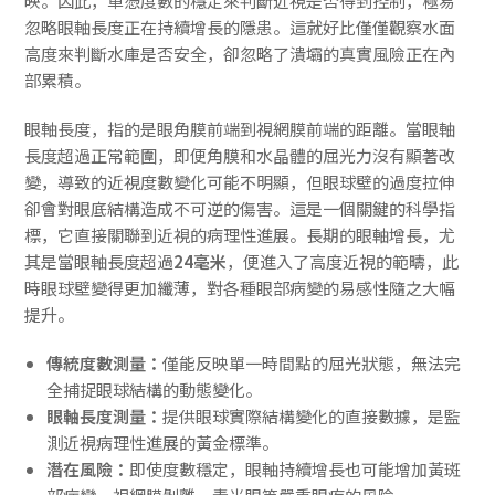
映。因此，單憑度數的穩定來判斷近視是否得到控制，極易
忽略眼軸長度正在持續增長的隱患。這就好比僅僅觀察水面
高度來判斷水庫是否安全，卻忽略了潰壩的真實風險正在內
部累積。
眼軸長度，指的是眼角膜前端到視網膜前端的距離。當眼軸
長度超過正常範圍，即便角膜和水晶體的屈光力沒有顯著改
變，導致的近視度數變化可能不明顯，但眼球壁的過度拉伸
卻會對眼底結構造成不可逆的傷害。這是一個關鍵的科學指
標，它直接關聯到近視的病理性進展。長期的眼軸增長，尤
其是當眼軸長度超過
24毫米
，便進入了高度近視的範疇，此
時眼球壁變得更加纖薄，對各種眼部病變的易感性隨之大幅
提升。
傳統度數測量：
僅能反映單一時間點的屈光狀態，無法完
全捕捉眼球結構的動態變化。
眼軸長度測量：
提供眼球實際結構變化的直接數據，是監
測近視病理性進展的黃金標準。
潛在風險：
即使度數穩定，眼軸持續增長也可能增加黃斑