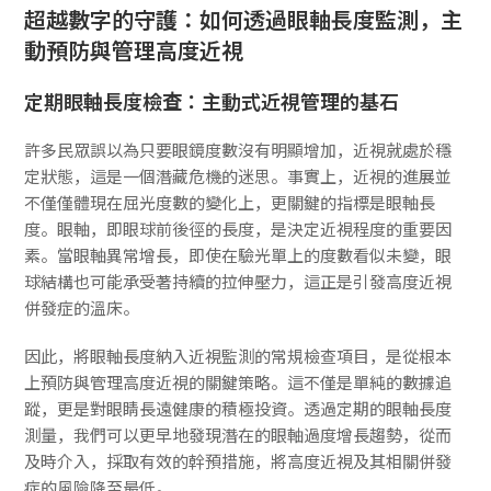
超越數字的守護：如何透過眼軸長度監測，主
動預防與管理高度近視
定期眼軸長度檢查：主動式近視管理的基石
許多民眾誤以為只要眼鏡度數沒有明顯增加，近視就處於穩
定狀態，這是一個潛藏危機的迷思。事實上，近視的進展並
不僅僅體現在屈光度數的變化上，更關鍵的指標是眼軸長
度。眼軸，即眼球前後徑的長度，是決定近視程度的重要因
素。當眼軸異常增長，即使在驗光單上的度數看似未變，眼
球結構也可能承受著持續的拉伸壓力，這正是引發高度近視
併發症的溫床。
因此，將眼軸長度納入近視監測的常規檢查項目，是從根本
上預防與管理高度近視的關鍵策略。這不僅是單純的數據追
蹤，更是對眼睛長遠健康的積極投資。透過定期的眼軸長度
測量，我們可以更早地發現潛在的眼軸過度增長趨勢，從而
及時介入，採取有效的幹預措施，將高度近視及其相關併發
症的風險降至最低。