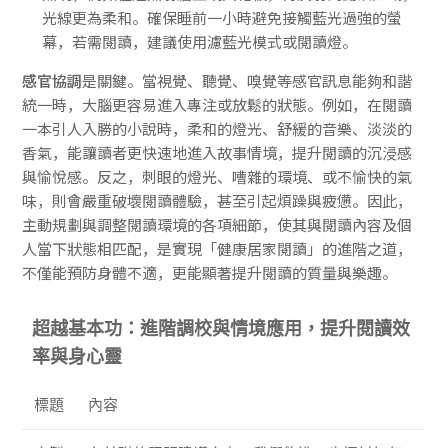
光線更為柔和。確保睡前一小時避免接觸藍光過強的螢
幕，若需閱讀，建議使用濾藍光模式或閱讀燈。
感官協調
是關鍵。當視覺、聽覺、嗅覺等感官訊息能夠和諧
統一時，大腦更容易進入專注或放鬆的狀態。例如，在閱讀
一本引人入勝的小說時，柔和的燈光、舒緩的音樂、淡淡的
香氣，能讓讀者更快速地進入故事情境，提升閱讀的沉浸感
與愉悅感。反之，刺眼的燈光、嘈雜的環境、或不愉快的氣
味，則會嚴重破壞閱讀體驗，甚至引起煩躁與疲憊。因此，
主動規劃與調整閱讀環境的各項細節，使其與閱讀內容及個
人當下狀態相匹配，是實現「健康居家閱讀」的進階之道，
不僅能預防身體不適，更能顯著提升閱讀的質量與樂趣。
超越基本功：進階調校與情境應用，提升閱讀效
率與身心靈
標題
內容