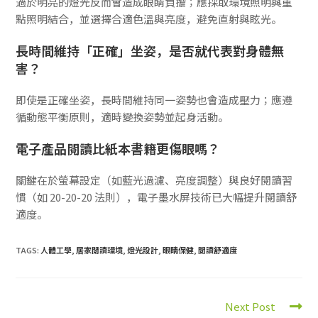
過於明亮的燈光反而會造成眼睛負擔；應採取環境照明與重
點照明結合，並選擇合適色溫與亮度，避免直射與眩光。
長時間維持「正確」坐姿，是否就代表對身體無
害？
即使是正確坐姿，長時間維持同一姿勢也會造成壓力；應遵
循動態平衡原則，適時變換姿勢並起身活動。
電子產品閱讀比紙本書籍更傷眼嗎？
關鍵在於螢幕設定（如藍光過濾、亮度調整）與良好閱讀習
慣（如 20-20-20 法則），電子墨水屏技術已大幅提升閱讀舒
適度。
TAGS:
人體工學
,
居家閱讀環境
,
燈光設計
,
眼睛保健
,
閱讀舒適度
Next Post