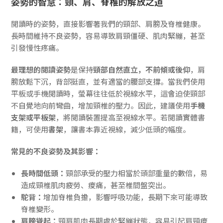
姿勢的智慧：頸、肩、脊椎的解放之道
閱讀時的姿勢，直接影響著我們的頸部、肩膀及脊椎健康。
長時間維持不良姿勢，容易導致肩頸僵硬、肌肉緊繃，甚至
引發慢性疼痛。
最理想的閱讀姿勢
是保持
頸部自然直立，不前傾或後仰
，肩
膀放鬆下沉，背部挺直，並有適當的腰部支撐。當我們使用
平板或手機閱讀時，螢幕往往低於視線水平，這會迫使頸部
不自覺地向前彎曲，增加頸椎的壓力。因此，建議使用
手機
支架或平板架
，將閱讀裝置提高至視線水平。若閱讀實體書
籍，可使用
書架
，讓書本靠近視線，減少低頭的幅度。
常見的不良姿勢及其影響：
長時間低頭：
頸部承受的壓力相當於頭部重量的數倍，易
造成頸椎肌肉疲勞、痠痛，甚至椎間盤突出。
駝背：
增加脊椎負擔，影響呼吸功能，長期下來可能導致
脊椎變形。
肩膀聳起：
頸肩肌肉長期處於緊繃狀態，容易引起肩頸痠