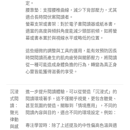
定。
腰靠墊：支撐腰椎曲線，減少下背部壓力，尤其
適合長時間伏案閱讀者。
螢幕支架或書架：對於電子書閱讀器或紙本書，
適當的高度與傾斜角度能減少頸部前傾，如將螢
幕或書本置於與視線水平或略低的位置。
這些細微的調整與工具的運用，能有效預防因長
時間閱讀而產生的肌肉疲勞與關節壓力，將閱讀
從一種可能造成身體負擔的行為，轉變為真正身
心靈皆能獲得滋養的享受。
沉浸
進一步提升閱讀體驗，可以從營造「沉浸式」的
式閱
閱讀環境著手。這不僅關乎視覺，更包含聽覺、
讀：
甚至氛圍的營造。關聯到「情境應用」，不同的
聲光
閱讀內容與目的，適合不同的環境設定。例如：
律動
專注學習時：除了上述提及的中性偏高色溫與適
與感