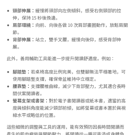
頸部伸展：
緩慢將頭部向左側傾斜，感受右側頸部的拉
伸，保持 15 秒後換邊。
肩部環繞：
向前、向後各做 10 次肩部畫圈動作，放鬆肩關
節。
背部伸展：
站立，雙手叉腰，緩慢向後仰，感受背部伸
展。
此外，善用輔助工具能進一步提升閱讀舒適度。例如：
腳踏墊：
若桌椅高度比例完美，但雙腳無法平穩著地，可
使用腳踏墊支撐，確保骨盆維持中立穩定。
腰靠墊：
支撐腰椎曲線，減少下背部壓力，尤其適合長時
間伏案閱讀者。
螢幕支架或書架：
對於電子書閱讀器或紙本書，適當的高
度與傾斜角度能減少頸部前傾，如將螢幕或書本置於與視
線水平或略低的位置。
這些細微的調整與工具的運用，能有效預防因長時間閱讀而
產生的肌肉疲勞與關節壓力，將閱讀從一種可能造成身體負