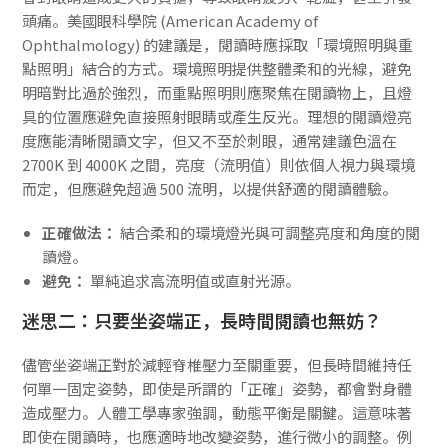
頭痛。美國眼科學院 (American Academy of
Ophthalmology) 的建議是，閱讀時應採取「環境照明與重
點照明」結合的方式。環境照明提供整體柔和的光線，避免
明暗對比過於強烈，而重點照明則應聚焦在閱讀物上，且燈
具的位置應避免直接照射眼睛或產生反光。理想的閱讀燈亮
度應能清晰閱讀文字，但又不至於刺眼，通常建議色溫在
2700K 到 4000K 之間，亮度（流明值）則依個人視力與環境
而定，但應避免超過 500 流明，以提供舒適的閱讀體驗。
正確做法：
結合柔和的環境燈光與可調整亮度和角度的閱
讀燈。
避免：
單純追求高流明值或直射光源。
迷思二：只要坐姿端正，長時間閱讀也無妨？
儘管坐姿端正對於減輕脊椎壓力至關重要，但長時間維持任
何單一固定姿勢，即使是所謂的「正確」姿勢，都會對身體
造成壓力。人體工學專家強調，動態平衡是關鍵。這意味著
即使在閱讀時，也應適時地改變姿勢，進行微小的調整。例