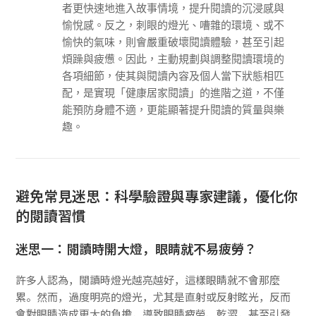
者更快速地進入故事情境，提升閱讀的沉浸感與
愉悅感。反之，刺眼的燈光、嘈雜的環境、或不
愉快的氣味，則會嚴重破壞閱讀體驗，甚至引起
煩躁與疲憊。因此，主動規劃與調整閱讀環境的
各項細節，使其與閱讀內容及個人當下狀態相匹
配，是實現「健康居家閱讀」的進階之道，不僅
能預防身體不適，更能顯著提升閱讀的質量與樂
趣。
避免常見迷思：科學驗證與專家建議，優化你
的閱讀習慣
迷思一：閱讀時開大燈，眼睛就不易疲勞？
許多人認為，閱讀時燈光越亮越好，這樣眼睛就不會那麼
累。然而，過度明亮的燈光，尤其是直射或反射眩光，反而
會對眼睛造成更大的負擔，導致眼睛疲勞、乾澀，甚至引發