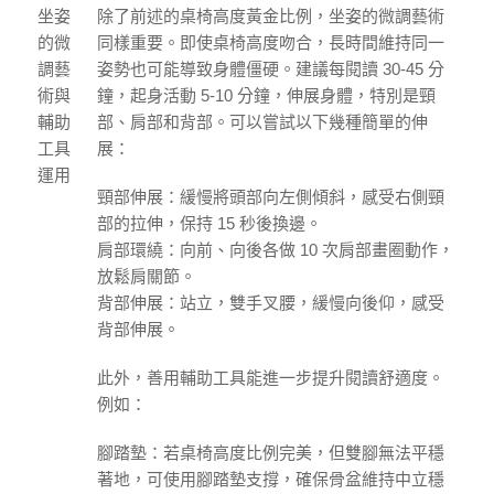
坐姿
除了前述的桌椅高度黃金比例，坐姿的微調藝術
的微
同樣重要。即使桌椅高度吻合，長時間維持同一
調藝
姿勢也可能導致身體僵硬。建議每閱讀 30-45 分
術與
鐘，起身活動 5-10 分鐘，伸展身體，特別是頸
輔助
部、肩部和背部。可以嘗試以下幾種簡單的伸
工具
展：
運用
頸部伸展：緩慢將頭部向左側傾斜，感受右側頸
部的拉伸，保持 15 秒後換邊。
肩部環繞：向前、向後各做 10 次肩部畫圈動作，
放鬆肩關節。
背部伸展：站立，雙手叉腰，緩慢向後仰，感受
背部伸展。
此外，善用輔助工具能進一步提升閱讀舒適度。
例如：
腳踏墊：若桌椅高度比例完美，但雙腳無法平穩
著地，可使用腳踏墊支撐，確保骨盆維持中立穩