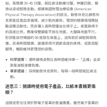
如，每閱讀 30-45 分鐘，就起身活動幾分鐘，伸展四肢，變
換站姿或輕微走動。根據美國物理治療協會 (American
Physical Therapy Association) 的說法，動態休息比靜態休
息更能促進血液循環，減少肌肉疲勞。理想的閱讀環境應鼓
勵這種活動性，而非讓人長時間僵坐在椅子上。桌面與椅子
的高度比例，應確保雙腳能平放在地面，大腿與地面平行，
肘部能自然彎曲約 90 度放在桌面上，這有助於減輕肩頸負
擔。若長時間閱讀，建議使用可調節高度的桌椅，或是搭配
腳凳，輔助維持更理想的姿勢。
科學證實：
適時變換姿勢比長時間維持單一「正確」坐姿
更能減輕身體負擔。
專家建議：
採用動態休息原則，每隔一段時間就起身活
動。
迷思三：閱讀時使用電子產品，比紙本書籍更傷
眼？
這個迷思往往源於對電子螢幕的普遍擔憂。雖然電子螢幕的