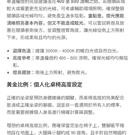
單盞檯燈的亮度建議落在
400 至 800 流明
之間。若閱讀區域
較大或需要更充足的光線，可考慮輔助環境照明，確保整個
閱讀區域光線均勻，避免產生過多陰影。
重點是，燈光應能
清晰照亮書本內容，但又不能造成眩光
。可以嘗試將燈具放
置在閱讀者側後方，並調整燈臂角度，讓光線從側上方照射
下來，形成柔和且均勻的光源。
選擇色溫：
建議 3000K – 4000K 的暖白光或自然白光。
亮度參考：
單盞檯燈約 400 – 800 流明，確保光線均勻無陰
影。
燈具擺放：
側後上方照射，避免眩光。
黃金比例：個人化桌椅高度設定
正確的坐姿是預防身體痠痛的關鍵，而桌椅高度的完美配合
是達成正確坐姿的基礎。這並非一套適用於所有人的標準，
而是需要根據個人身高進行精確計算與調整。
理想的桌椅高度比例，應確保當您坐在椅子上，雙腳能平穩
地踩在地面上，大腿與小腿約成 90 度角，且手肘自然彎曲約