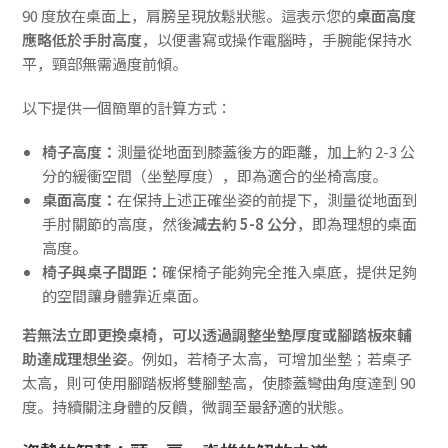
90 度放在桌面上，肩膀呈現放鬆狀態。這表示您的
桌面高度
應略低於手肘高度
，以便書寫或操作電腦時，手腕能保持水
平，頸部無需過度前傾。
以下提供一個簡單的計算方式：
椅子高度：
測量從地面到膝蓋後方的距離，加上約 2-3 公
分的緩衝空間（坐墊厚度），即為適合的坐椅高度。
桌面高度：
在保持上述正確坐姿的前提下，測量從地面到
手肘關節的高度，然後
減去約 5-8 公分
，即為理想的桌面
高度。
椅子與桌子間距：
確保椅子能夠完全推入桌底，提供足夠
的空間讓身體靠近桌面。
若無法立即更換桌椅，可以透過調整坐墊厚度或腳踏板來輔
助達成理想坐姿
。例如，若椅子太高，可增加坐墊；若桌子
太高，則可使用腳踏板將雙腳墊高，使膝蓋彎曲角度達到 90
度。持續關注身體的反饋，微調至最舒適的狀態。