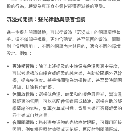
擔的行為，轉變為真正身心靈皆能獲得滋養的享受。
沉浸式閱讀：聲光律動與感官協調
進一步提升閱讀體驗，可以從營造「沉浸式」的閱讀環境著
手。這不僅關乎視覺，更包含聽覺、甚至氛圍的營造。關聯
到「情境應用」，不同的閱讀內容與目的，適合不同的環境
設定。例如：
專注學習時：
除了上述提及的中性偏高色溫與適中亮度，
可以考慮播放白噪音或輕柔的純音樂，有助於隔絕外界幹
擾，提高專注度。將手機調整為勿擾模式，甚至暫時關閉
通知，排除數位幹擾。
休閒放鬆時：
選擇低色溫、較柔和的暖色調燈光，營造溫
馨舒適的氛圍。可以搭配香氛蠟燭或精油，選擇有助於舒
緩情緒的氣味，如薰衣草或柑橘。背景音樂可選擇輕柔的
爵士樂或自然音景。
夜間閱讀時：
務必避免過強的光線直射眼睛，可採用間接
照明，例如檯燈照射牆壁或天花板，再反射到閱讀區域，