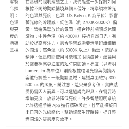
客製
在基礎的照明建議之上，我們能進一步探討如何
化照
根據不同的閱讀情境與個人偏好，精準調校燈光
明：
的色溫與亮度。色溫（以 Kelvin, K 為單位）影響
色溫
著光線的冷暖感，低色溫（約 2700K-3000K）偏
與亮
黃，營造溫馨放鬆的氛圍，適合睡前閱讀或休閒
度的
讀物；中性色溫（約 4000K）接近自然日光，有
精確
助於提高專注力，適合學習或需要清晰辨識細節
拿捏
的閱讀；高色溫（約 5000K 以上）偏藍，能提振
精神，但長時間使用可能增加眼睛疲勞，建議用
於需要極高專注度的短時間閱讀。亮度（以流明
Lumen, lm 為單位）則應根據環境光線與閱讀內
容進行調整。一般閱讀區域，建議桌面維持 300-
500 lux 的照度。請注意，這只是參考值，實際感
受仍需因人而異。可以透過調光燈具，在需要時
增加亮度，放鬆時降低亮度。許多智慧照明系統
允許透過手機 App 進行精確設定，甚至能模擬日
出日落的光線變化，幫助調節生理時鐘，提升整
體閱讀的舒適度與效率。