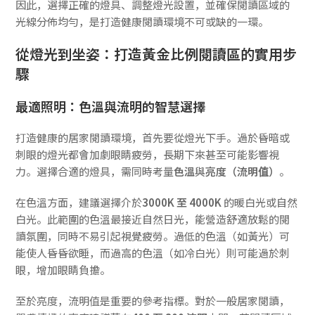
因此，選擇正確的燈具、調整燈光設置，並確保閱讀區域的
光線分佈均勻，是打造健康閱讀環境不可或缺的一環。
從燈光到坐姿：打造黃金比例閱讀區的實用步
驟
最適照明：色溫與流明的智慧選擇
打造健康的居家閱讀環境，首先要從燈光下手。過於昏暗或
刺眼的燈光都會加劇眼睛疲勞，長期下來甚至可能影響視
力。選擇合適的燈具，需同時考量
色溫
與
亮度（流明值）
。
在色溫方面，建議選擇介於
3000K 至 4000K
的暖白光或自然
白光。此範圍的色溫最接近自然日光，能營造舒適放鬆的閱
讀氛圍，同時不易引起視覺疲勞。過低的色溫（如黃光）可
能使人昏昏欲睡，而過高的色溫（如冷白光）則可能過於刺
眼，增加眼睛負擔。
至於亮度，流明值是重要的參考指標。對於一般居家閱讀，