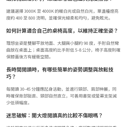
建議選擇 3000K 至 4000K 的暖白光或自然白光，單盞檯燈亮
度約 400 至 800 流明，並確保光線柔和均勻，避免眩光。
如何計算適合自己的桌椅高度，以維持正確坐姿？
理想坐姿是雙腳平放地面、大腿與小腿約 90 度，手肘自然彎
曲放在桌面上；桌面高度約比手肘低 5-8 公分，椅子高度則確
保膝蓋後方有緩衝空間。
長時間閱讀時，有哪些簡單的姿勢調整與放鬆技
巧？
每閱讀 30-45 分鐘應起身活動，並進行頸部、肩部伸展，同
時確保背部挺直、頸部自然直立，可善用書架或螢幕支架減
少低頭幅度。
迷思破解：開大燈閱讀真的比較不傷眼嗎？