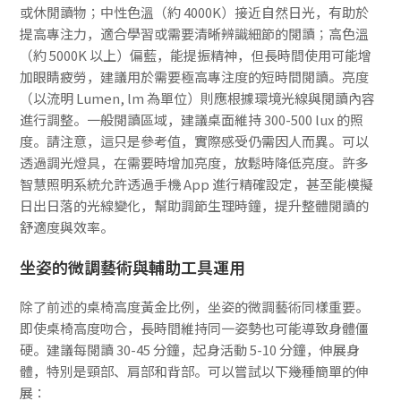
或休閒讀物；中性色溫（約 4000K）接近自然日光，有助於
提高專注力，適合學習或需要清晰辨識細節的閱讀；高色溫
（約 5000K 以上）偏藍，能提振精神，但長時間使用可能增
加眼睛疲勞，建議用於需要極高專注度的短時間閱讀。亮度
（以流明 Lumen, lm 為單位）則應根據環境光線與閱讀內容
進行調整。一般閱讀區域，建議桌面維持 300-500 lux 的照
度。請注意，這只是參考值，實際感受仍需因人而異。可以
透過調光燈具，在需要時增加亮度，放鬆時降低亮度。許多
智慧照明系統允許透過手機 App 進行精確設定，甚至能模擬
日出日落的光線變化，幫助調節生理時鐘，提升整體閱讀的
舒適度與效率。
坐姿的微調藝術與輔助工具運用
除了前述的桌椅高度黃金比例，坐姿的微調藝術同樣重要。
即使桌椅高度吻合，長時間維持同一姿勢也可能導致身體僵
硬。建議每閱讀 30-45 分鐘，起身活動 5-10 分鐘，伸展身
體，特別是頸部、肩部和背部。可以嘗試以下幾種簡單的伸
展：