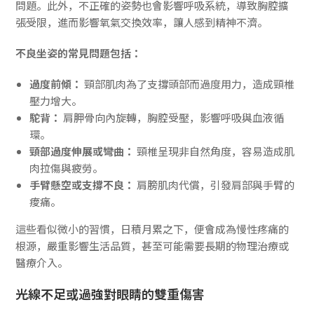
問題。此外，不正確的姿勢也會影響呼吸系統，導致胸腔擴
張受限，進而影響氧氣交換效率，讓人感到精神不濟。
不良坐姿的常見問題包括：
過度前傾：
頸部肌肉為了支撐頭部而過度用力，造成頸椎
壓力增大。
駝背：
肩胛骨向內旋轉，胸腔受壓，影響呼吸與血液循
環。
頸部過度伸展或彎曲：
頸椎呈現非自然角度，容易造成肌
肉拉傷與疲勞。
手臂懸空或支撐不良：
肩膀肌肉代償，引發肩部與手臂的
痠痛。
這些看似微小的習慣，日積月累之下，便會成為慢性疼痛的
根源，嚴重影響生活品質，甚至可能需要長期的物理治療或
醫療介入。
光線不足或過強對眼睛的雙重傷害