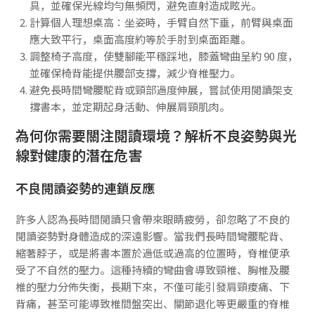
具，並確保光線均勻無頻閃，避免直射造成眩光。
計算個人理想桌高：坐姿時，手臂自然下垂，前臂與桌面
應大致平行，桌面高度約等於手肘到桌面距離。
調整椅子高度，使雙腳能平穩踩地，膝蓋彎曲呈約 90 度，
並確保椅背能提供腰部支撐，減少脊椎壓力。
避免長時間彎腰駝背或頸部過度伸展，嘗試使用閱讀架支
撐書本，並定期起身活動、伸展肩頸肌肉。
為何你需要關注閱讀環境？解析不良姿勢與光
線對健康的潛在危害
不良閱讀姿勢的連鎖反應
許多人認為長時間閱讀只會帶來眼睛疲勞，卻忽略了不良的
閱讀姿勢對身體造成的深遠影響。當我們長時間彎腰駝背、
縮著脖子，或是將書本置於過低或過高的位置時，脊椎便承
受了不自然的壓力。這種持續的彎曲會導致頸椎、胸椎及腰
椎的壓力分佈失衡，長期下來，不僅可能引發肩頸痠痛、下
背痛，甚至可能導致椎間盤突出、關節退化等更嚴重的脊椎