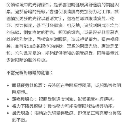
閱讀環境中的光線條件，是影響眼睛健康與舒適度的關鍵因
素。過於昏暗的光線，會迫使眼睛肌肉更加努力地工作，試
圖捕捉更多的光線以看清文字，這極易導致眼睛疲勞、乾
澀、視力模糊，甚至引發頭痛。相反地，過於刺眼或不均勻
的光線，例如直射的強光、頻閃的燈光，或是燈光與螢幕光
線的強烈對比，同樣會刺激眼睛，造成視覺壓力，損害視網
膜，並可能加劇乾眼症的症狀。理想的閱讀光線，應當是柔
和、均勻且充足的，能夠提供清晰的視覺感受，同時盡量減
少對眼睛的額外負擔。
不當光線對眼睛的危害：
眼睛疲勞與乾澀：
長時間在昏暗環境閱讀，或頻繁切換明
暗環境。
頭痛與噁心：
眼睛受到過度刺激，影響視覺神經傳導。
視力下降與模糊：
慢性壓力可能影響眼球結構與功能。
畏光現象：
眼睛對光線變得敏感，即使是正常亮度也會感
到不適。