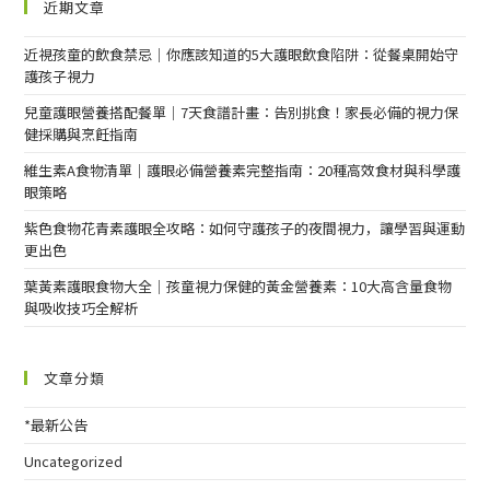
近期文章
近視孩童的飲食禁忌｜你應該知道的5大護眼飲食陷阱：從餐桌開始守
護孩子視力
兒童護眼營養搭配餐單｜7天食譜計畫：告別挑食！家長必備的視力保
健採購與烹飪指南
維生素A食物清單｜護眼必備營養素完整指南：20種高效食材與科學護
眼策略
紫色食物花青素護眼全攻略：如何守護孩子的夜間視力，讓學習與運動
更出色
葉黃素護眼食物大全｜孩童視力保健的黃金營養素：10大高含量食物
與吸收技巧全解析
文章分類
*最新公告
Uncategorized