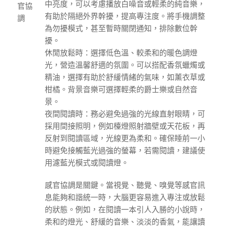
中亮度，可以考慮播放白噪音或輕柔的純音樂，
官協
有助於隔絕外界幹擾，提高專注度。將手機調整
調
為勿擾模式，甚至暫時關閉通知，排除數位幹
擾。
休閒放鬆時：選擇低色溫、較柔和的暖色調燈
光，營造溫馨舒適的氛圍。可以搭配香氛蠟燭或
精油，選擇有助於舒緩情緒的氣味，如薰衣草或
柑橘。背景音樂可選擇輕柔的爵士樂或自然音
景。
夜間閱讀時：務必避免過強的光線直射眼睛，可
採用間接照明，例如檯燈照射牆壁或天花板，再
反射到閱讀區域，光線更為柔和。確保睡前一小
時避免接觸藍光過強的螢幕，若需閱讀，建議使
用濾藍光模式或閱讀燈。
感官協調是關鍵。當視覺、聽覺、嗅覺等感官訊
息能夠和諧統一時，大腦更容易進入專注或放鬆
的狀態。例如，在閱讀一本引人入勝的小說時，
柔和的燈光、舒緩的音樂、淡淡的香氣，能讓讀