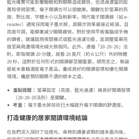
藍光確實可能影響睡眠和對眼睛造成疲勞，但透過適當的設
置和使用習慣，電子閱讀也可以很健康。關鍵在於螢幕的亮
度、對比度、字體大小以及刷新率。現代電子閱讀器（如 e-
reader）通常採用電子墨水屏，其顯示效果最接近紙張，且
亮度可調，能顯著減少眼睛疲勞。對於使用平板電腦或手機
的讀者，建議啟用夜間模式或藍光過濾功能，並調整螢幕亮
度至與周遭環境光線大致相同。此外，遵循「20-20-20」法
則，即每閱讀 20 分鐘，就看 20 英尺（約 6 公尺）外的物體
20 秒，這對於任何形式的閱讀都至關重要。總而言之，無論
是紙本書籍還是電子產品，養成良好的閱讀習慣和優化閱讀
環境，纔是預防眼睛不適的根本之道。
重點提醒：
螢幕設定（亮度、藍光過濾）與良好閱讀習慣
（20-20-20法則）是關鍵。
考量：
電子墨水屏技術已大幅提升電子閱讀的舒適度。
打造健康的居家閱讀環境結論
在我們深入探討了從燈光、桌椅到讀書姿勢的諸多面向後，