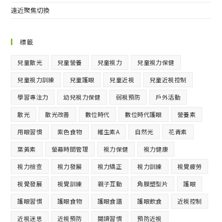
遠近聚焦切換
標籤
兒童散光
兒童營養
兒童視力
兒童視力保健
兒童視力訓練
兒童護眼
兒童近視
兒童近視控制
學習專注力
幼兒視力保健
弱視預防
戶外活動
散光
散光改善
數位時代
數位時代護眼
營養素
用眼習慣
紫色食物
維生素A
自然光
花青素
葉黃素
螢幕時間管理
視力保健
視力健康
視力檢查
視力發展
視力矯正
視力訓練
視覺疲勞
視覺發展
視覺訓練
親子互動
角膜塑型片
護眼
護眼習慣
護眼食物
護眼食譜
護眼飲食
近視控制
近視迷思
近視預防
閱讀習慣
預防近視