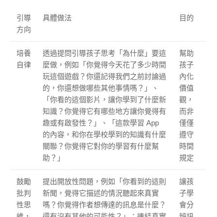
引導
具體做法
目的
方向
培養
透過提問引導孩子思考「為什麼」要這
幫助
自律
麼做，例如「你覺得今天花了多少時間
孩子
玩這個遊戲？你還記得我們之前討論過
內化
的，你還想做哪些其他事情嗎？」、
價值
「你看的這個影片，讓你學到了什麼新
觀，
知識？你覺得它有哪些地方讓你覺得有
而非
趣或有啟發性？」、「這款學習 App
僅僅
的內容，和你在學校學到的知識有什麼
遵守
關聯？你覺得它對你的學習有什麼幫
時間
助？」
規定
鼓勵
提出開放性問題，例如「你看到的這則
讓孩
批判
新聞，覺得它描述的情況聽起來真實
子學
性思
嗎？你覺得作者想傳達的訊息是什麼？
會分
維，
還有沒有其他的可能性？」；連結真實
辨訊