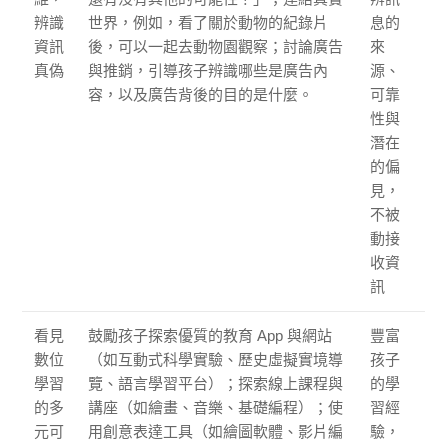
辨識
世界，例如，看了關於動物的紀錄片
息的
資訊
後，可以一起去動物園觀察；討論廣告
來
真偽
與推銷，引導孩子辨識哪些是廣告內
源、
容，以及廣告背後的目的是什麼。
可靠
性與
潛在
的偏
見，
不被
動接
收資
訊
看見
鼓勵孩子探索優質的教育 App 與網站
豐富
數位
（如互動式科學實驗、歷史虛擬實境導
孩子
學習
覽、語言學習平台）；探索線上課程與
的學
的多
講座（如繪畫、音樂、基礎編程）；使
習經
元可
用創意表達工具（如繪圖軟體、影片編
驗，