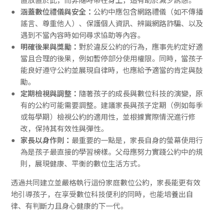
涵蓋數位禮儀與安全：
公約中應包含網路禮儀（如不傳播
謠言、尊重他人）、保護個人資訊、辨識網路詐騙、以及
遇到不當內容時如何尋求協助等內容。
明確後果與獎勵：
對於違反公約的行為，應事先約定好適
當且合理的後果，例如暫停部分使用權限。同時，當孩子
能良好遵守公約並展現自律時，也應給予適當的肯定與鼓
勵。
定期檢視與調整：
隨著孩子的成長與數位科技的演變，原
有的公約可能需要調整。建議家長與孩子定期（例如每季
或每學期）檢視公約的適用性，並根據實際情況進行修
改，保持其有效性與彈性。
家長以身作則：
最重要的一點是，家長自身的螢幕使用行
為是孩子最直接的學習榜樣。父母應努力實踐公約中的規
則，展現健康、平衡的數位生活方式。
透過共同建立並嚴格執行這份家庭數位公約，家長能更有效
地引導孩子，在享受數位科技便利的同時，也能培養出自
律、有判斷力且身心健康的下一代。