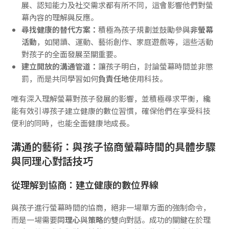
展、認知能力及社交需求都有所不同，這會影響他們對螢
幕內容的理解與反應。
尋找健康的替代方案：
積極為孩子規劃並鼓勵參與
非螢幕
活動
，如閱讀、運動、藝術創作、家庭遊戲等，這些活動
對孩子的全面發展至關重要。
建立開放的溝通管道：
讓孩子明白，討論螢幕時間並非懲
罰，而是共同學習如何
負責任地
使用科技。
唯有深入理解螢幕對孩子發展的影響，並積極尋求平衡，纔
能有效引導孩子建立健康的數位習慣，確保他們在享受科技
便利的同時，也能全面健康地成長。
溝通的藝術：與孩子協商螢幕時間的具體步驟
與同理心對話技巧
從理解到協商：建立健康的數位界線
與孩子進行螢幕時間的協商，絕非一場單方面的強制命令，
而是一場需要
同理心
與
策略
的雙向對話。成功的關鍵在於理