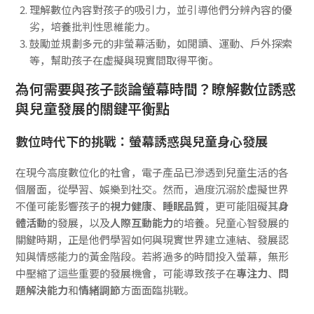
理解數位內容對孩子的吸引力，並引導他們分辨內容的優
劣，培養批判性思維能力。
鼓勵並規劃多元的非螢幕活動，如閱讀、運動、戶外探索
等，幫助孩子在虛擬與現實間取得平衡。
為何需要與孩子談論螢幕時間？瞭解數位誘惑
與兒童發展的關鍵平衡點
數位時代下的挑戰：螢幕誘惑與兒童身心發展
在現今高度數位化的社會，電子產品已滲透到兒童生活的各
個層面，從學習、娛樂到社交。然而，過度沉溺於虛擬世界
不僅可能影響孩子的
視力健康
、
睡眠品質
，更可能阻礙其
身
體活動
的發展，以及
人際互動能力
的培養。兒童心智發展的
關鍵時期，正是他們學習如何與現實世界建立連結、發展認
知與情感能力的黃金階段。若將過多的時間投入螢幕，無形
中壓縮了這些重要的發展機會，可能導致孩子在
專注力
、
問
題解決能力
和
情緒調節
方面面臨挑戰。