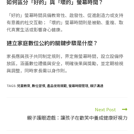
如何區分「好的」與「壞的」螢幕時間？
「好的」螢幕時間具備教育性、啟發性、促進創造力或支持
有意義的社交互動；「壞的」螢幕時間則是被動、重複、取
代真實生活或影響身心健康。
建立家庭數位公約的關鍵步驟是什麼？
家長應與孩子共同制定規則，界定無螢幕時間，設立設備停
放區，涵蓋數位禮儀與安全，明確後果與獎勵，並定期檢視
與調整，同時家長需以身作則。
TAGS:
兒童教育
,
數位習慣
,
產品使用規範
,
螢幕時間管理
,
親子溝通
Next Post
親子護眼遊戲：讓孩子在歡笑中養成健康好視力