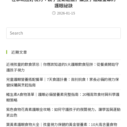
護眼祕訣
2026-01-15
近期文章
近視孩童的飲食禁忌｜你應該知道的5大護眼飲食陷阱：從餐桌開始守
護孩子視力
兒童護眼營養搭配餐單｜7天食譜計畫：告別挑食！家長必備的視力保
健採購與烹飪指南
維生素A食物清單｜護眼必備營養素完整指南：20種高效食材與科學護
眼策略
紫色食物花青素護眼全攻略：如何守護孩子的夜間視力，讓學習與運動
更出色
葉黃素護眼食物大全｜孩童視力保健的黃金營養素：10大高含量食物