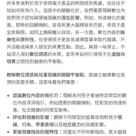
許多家長對於孩子使用電子產品的時間感到焦慮，但往往不
知如何有效介入。這其中的關鍵在於，我們需要理解數位內
容對孩子認知與情緒發展的
潛在影響
。例如，快速變化的畫
面、即時的回饋機制，容易刺激大腦釋放多巴胺，使孩子產
生依賴感，如同上癮般難以自拔。另一方面，數位內容的
娛
樂性
與
便利性
，也使得孩子更容易選擇螢幕來取代閱讀、戶
外活動或與家人朋友的真實互動。因此，與其一味禁止，不
如深入探討
數位誘惑
的本質，並思考如何引導孩子在
虛擬
與
現實
之間找到健康的平衡點。
瞭解數位誘惑與兒童發展的關鍵平衡點
，是建立健康數位習
慣的首要步驟。這意味著我們需要：
認識數位內容的吸引力：
理解為何孩子會被特定類型的數
位內容深深吸引，例如遊戲的闖關機制、短影音的快速刺
激、社交媒體的同儕互動等。
評估對發展的影響：
觀察不同類型的螢幕使用對孩子
情
緒
、
行為
、
學業表現
以及
社交能力
的具體影響。
掌握發展階段的獨特性：
兒童在不同年齡階段，其大腦發