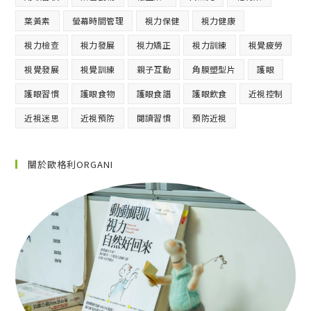
葉黃素
螢幕時間管理
視力保健
視力健康
視力檢查
視力發展
視力矯正
視力訓練
視覺疲勞
視覺發展
視覺訓練
親子互動
角膜塑型片
護眼
護眼習慣
護眼食物
護眼食譜
護眼飲食
近視控制
近視迷思
近視預防
閱讀習慣
預防近視
關於歐格利ORGANI