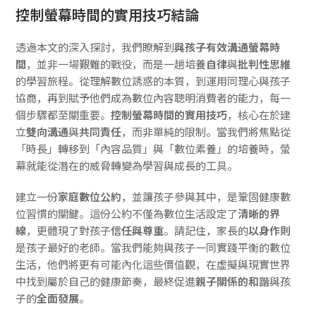
控制螢幕時間的實用技巧結論
透過本文的深入探討，我們瞭解到
與孩子有效溝通螢幕時
間
，並非一場艱難的戰役，而是一趟培養
自律
與
批判性思維
的學習旅程。從理解數位誘惑的本質，到運用同理心與孩子
協商，再到賦予他們成為數位內容聰明消費者的能力，每一
個步驟都至關重要。
控制螢幕時間的實用技巧
，核心在於建
立
雙向溝通
與
共同責任
，而非單純的限制。當我們將焦點從
「時長」轉移到「內容品質」與「數位素養」的培養時，螢
幕就能從潛在的威脅轉變為學習與成長的工具。
建立一份
家庭數位公約
，並讓孩子參與其中，是鞏固健康數
位習慣的關鍵。這份公約不僅為數位生活設定了
清晰的界
線
，更體現了對孩子
信任與尊重
。請記住，家長的
以身作則
是孩子最好的老師。當我們能夠與孩子一同實踐平衡的數位
生活，他們將更有可能內化這些價值觀，在虛擬與現實世界
中找到屬於自己的健康節奏，最終促進
親子關係的和諧
與孩
子的
全面發展
。