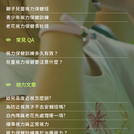
親子兒童視力保健班
青少年視力保健訓練
老花視力保健青壯班
常見 QA
視力保健訓練多久有效？
兒童視力保健要注意什麼？
視力文章
幼兒高度近視怎麼辦?
為防近視孩子不去安親班嗎?
白內障與老花先處理哪一項?
標準視力與正常視力
視力保健訓練等於治療視力？