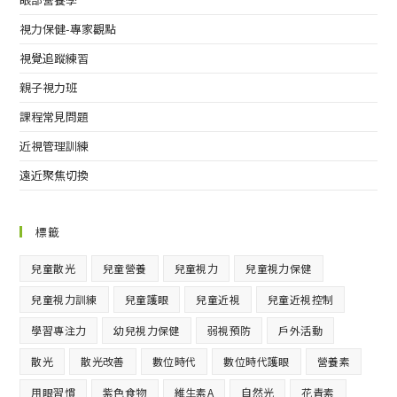
視力保健-專家觀點
視覺追蹤練習
親子視力班
課程常見問題
近視管理訓練
遠近聚焦切換
標籤
兒童散光
兒童營養
兒童視力
兒童視力保健
兒童視力訓練
兒童護眼
兒童近視
兒童近視控制
學習專注力
幼兒視力保健
弱視預防
戶外活動
散光
散光改善
數位時代
數位時代護眼
營養素
用眼習慣
紫色食物
維生素A
自然光
花青素