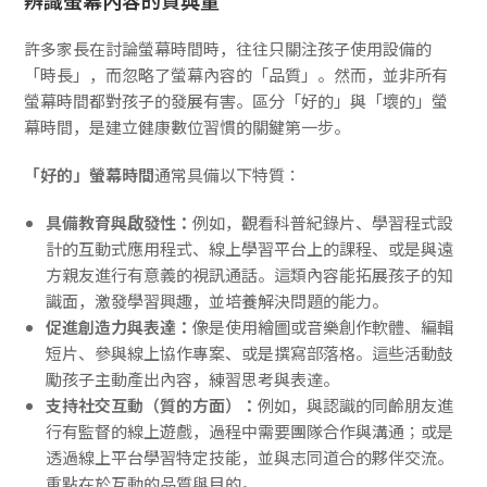
許多家長在討論螢幕時間時，往往只關注孩子使用設備的
「時長」，而忽略了螢幕內容的「品質」。然而，並非所有
螢幕時間都對孩子的發展有害。區分「好的」與「壞的」螢
幕時間，是建立健康數位習慣的關鍵第一步。
「好的」螢幕時間
通常具備以下特質：
具備教育與啟發性：
例如，觀看科普紀錄片、學習程式設
計的互動式應用程式、線上學習平台上的課程、或是與遠
方親友進行有意義的視訊通話。這類內容能拓展孩子的知
識面，激發學習興趣，並培養解決問題的能力。
促進創造力與表達：
像是使用繪圖或音樂創作軟體、編輯
短片、參與線上協作專案、或是撰寫部落格。這些活動鼓
勵孩子主動產出內容，練習思考與表達。
支持社交互動（質的方面）：
例如，與認識的同齡朋友進
行有監督的線上遊戲，過程中需要團隊合作與溝通；或是
透過線上平台學習特定技能，並與志同道合的夥伴交流。
重點在於互動的品質與目的。