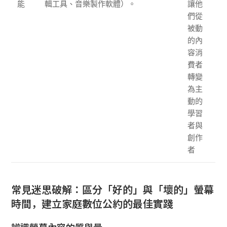
能
輯工具、音樂製作軟體）。
讓他
們從
被動
的內
容消
費者
轉變
為主
動的
學習
者與
創作
者
常見迷思破解：區分「好的」與「壞的」螢幕
時間，建立家庭數位公約的最佳實踐
辨識螢幕內容的質與量