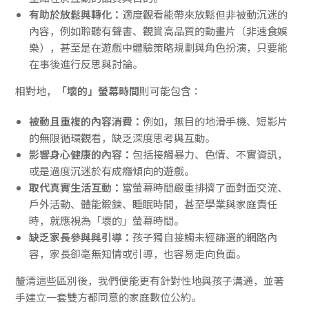
有助於放鬆與轉化：
適度觀看能帶來放鬆但非被動沉迷的
內容，例如聆聽有聲書、觀賞高品質的動畫片（非速食娛
樂），甚至是在遊戲中體驗策略規劃與角色扮演，只要能
在事後進行反思與討論。
相對地，
「壞的」螢幕時間
則可能包含：
被動且重複的內容消費：
例如，無目的地滑手機、短影片
的無限循環觀看，缺乏深度思考與互動。
影響身心健康的內容：
包括接觸暴力、色情、不實資訊，
或是過度沉迷於有成癮傾向的遊戲。
取代真實生活互動：
當螢幕時間嚴重排擠了面對面交流、
戶外活動、體能鍛鍊、睡眠時間，甚至學業與家庭責任
時，就應視為「壞的」螢幕時間。
缺乏家長參與與引導：
孩子獨自接觸未經篩選的網路內
容，家長卻毫無知情或引導，也容易走向負面。
釐清這些區別後，我們便能更有針對性地與孩子溝通，並著
手建立一套雙方都同意的家庭數位公約。