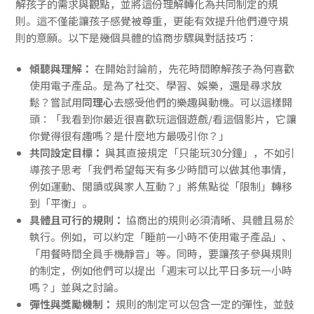
解孩子的需求與觀點，並將這份理解轉化為共同制定的規
則。這不僅能讓孩子感覺被尊重，更能有效提升他們遵守規
則的意願。以下是幾個具體的協商步驟與對話技巧：
傾聽與理解：
在開始討論前，先花時間瞭解孩子為何喜歡
使用電子產品。是為了社交、學習、娛樂，還是尋求放
鬆？嘗試用
同理心
去感受他們的樂趣與動機。可以這樣開
頭：「我看到你最近很喜歡玩這個遊戲/看這個影片，它讓
你覺得很有趣嗎？是什麼地方最吸引你？」
共同設定目標：
與其直接規定「只能玩30分鐘」，不如引
導孩子思考「我們希望每天有多少時間可以做其他事情，
例如運動、閱讀或與家人互動？」將焦點從「限制」轉移
到「平衡」。
具體且可行的規則：
協商出的規則必須清晰、具體且易於
執行。例如，可以約定「睡前一小時不使用電子產品」、
「用餐時間全員手機靜音」等。同時，要讓孩子參與規則
的制定，例如他們可以提出「週末可以比平日多玩一小時
嗎？」並與之討論。
彈性與獎勵機制：
規則的制定可以包含一定的彈性，並鼓