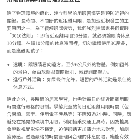
除了物理環境的優化，建立科學的用眼習慣更是預防近視的
關鍵。長時間、不間斷的近距離用眼，是加速近視發生的主
要原因之一。為了緩解眼部疲勞，我們強烈建議家長們實踐
「3010法則」：即每近距離用眼30分鐘，就必須讓眼睛休息
10分鐘。在這10分鐘的休息時間裡，切勿繼續使用3C產品，
而是應鼓勵孩子：
遠眺：
讓眼睛看向遠方，至少6公尺外的物體，例如窗外
的景色，藉由放鬆眼部睫狀肌，減緩調節壓力。
進行戶外活動：
如果條件允許，短暫的戶外活動是最佳的
休息方式。
除此之外，長時間的居家學習，也需對每日的總近距離用眼
時間進行嚴格的限制。學齡兒童的每日近距離用眼時間（包
含閱讀、寫字、使用電子產品等）不應超過2小時。同時，應
避免在搖晃的環境中用眼，例如搭乘交通工具時，因為搖晃
會導致視覺影像不穩定，迫使眼睛更加費力地去對焦，加劇
疲勞感。透過嚴格的時間管理與合理的休息間隔，纔能有效