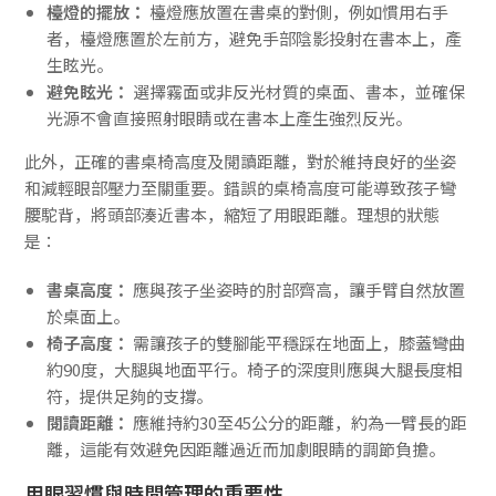
檯燈的擺放：
檯燈應放置在書桌的對側，例如慣用右手
者，檯燈應置於左前方，避免手部陰影投射在書本上，產
生眩光。
避免眩光：
選擇霧面或非反光材質的桌面、書本，並確保
光源不會直接照射眼睛或在書本上產生強烈反光。
此外，正確的書桌椅高度及閱讀距離，對於維持良好的坐姿
和減輕眼部壓力至關重要。錯誤的桌椅高度可能導致孩子彎
腰駝背，將頭部湊近書本，縮短了用眼距離。理想的狀態
是：
書桌高度：
應與孩子坐姿時的肘部齊高，讓手臂自然放置
於桌面上。
椅子高度：
需讓孩子的雙腳能平穩踩在地面上，膝蓋彎曲
約90度，大腿與地面平行。椅子的深度則應與大腿長度相
符，提供足夠的支撐。
閱讀距離：
應維持約30至45公分的距離，約為一臂長的距
離，這能有效避免因距離過近而加劇眼睛的調節負擔。
用眼習慣與時間管理的重要性