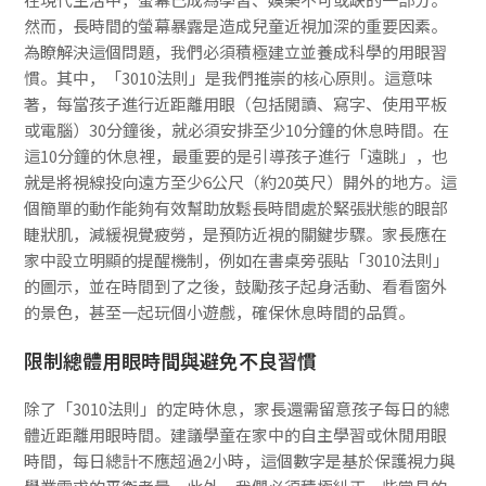
然而，長時間的螢幕暴露是造成兒童近視加深的重要因素。
為瞭解決這個問題，我們必須積極建立並養成科學的用眼習
慣。其中，「3010法則」是我們推崇的核心原則。這意味
著，每當孩子進行近距離用眼（包括閱讀、寫字、使用平板
或電腦）30分鐘後，就必須安排至少10分鐘的休息時間。在
這10分鐘的休息裡，最重要的是引導孩子進行「遠眺」，也
就是將視線投向遠方至少6公尺（約20英尺）開外的地方。這
個簡單的動作能夠有效幫助放鬆長時間處於緊張狀態的眼部
睫狀肌，減緩視覺疲勞，是預防近視的關鍵步驟。家長應在
家中設立明顯的提醒機制，例如在書桌旁張貼「3010法則」
的圖示，並在時間到了之後，鼓勵孩子起身活動、看看窗外
的景色，甚至一起玩個小遊戲，確保休息時間的品質。
限制總體用眼時間與避免不良習慣
除了「3010法則」的定時休息，家長還需留意孩子每日的總
體近距離用眼時間。建議學童在家中的自主學習或休閒用眼
時間，每日總計不應超過2小時，這個數字是基於保護視力與