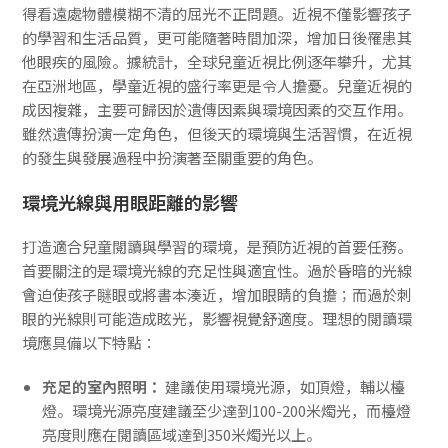
得看遠處物體模糊不清的屈光不正問題。近視不僅影響孩子
的學習和生活品質，更可能隨著時間加深，增加日後罹患其
他眼疾的風險。據統計，全球兒童近視比例逐年攀升，尤其
在亞洲地區，學童近視的盛行率更是令人擔憂。兒童近視的
成因複雜，主要可歸因於遺傳因素與環境因素的交互作用。
雖然遺傳扮演一定角色，但後天的環境與生活習慣，在近視
的發生與發展過程中扮演著至關重要的角色。
環境光線與用眼距離的影響
打造適合兒童閱讀與學習的環境，是預防近視的首要任務。
首要關注的是環境光線的充足性與適宜性。過於昏暗的光線
會迫使孩子瞇眼或將書本湊近，增加眼睛的負擔；而過於刺
眼的光線則可能造成眩光，影響視覺舒適度。理想的閱讀環
境應具備以下特點：
充足的室內照明：
建議使用環境光源，如頂燈，輔以檯
燈。環境光源亮度建議至少達到100-200米燭光，而檯燈
亮度則應在閱讀區域達到350米燭光以上。