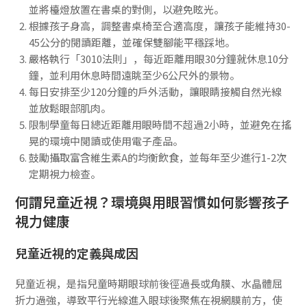
並將檯燈放置在書桌的對側，以避免眩光。
根據孩子身高，調整書桌椅至合適高度，讓孩子能維持30-
45公分的閱讀距離，並確保雙腳能平穩踩地。
嚴格執行「3010法則」，每近距離用眼30分鐘就休息10分
鐘，並利用休息時間遠眺至少6公尺外的景物。
每日安排至少120分鐘的戶外活動，讓眼睛接觸自然光線
並放鬆眼部肌肉。
限制學童每日總近距離用眼時間不超過2小時，並避免在搖
晃的環境中閱讀或使用電子產品。
鼓勵攝取富含維生素A的均衡飲食，並每年至少進行1-2次
定期視力檢查。
何謂兒童近視？環境與用眼習慣如何影響孩子
視力健康
兒童近視的定義與成因
兒童近視，是指兒童時期眼球前後徑過長或角膜、水晶體屈
折力過強，導致平行光線進入眼球後聚焦在視網膜前方，使