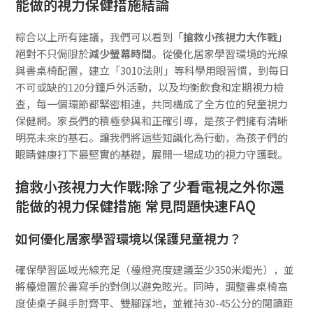
能做的視力保健措施結論
綜合以上所有建議，我們可以看到「
搶救小孩視力大作戰
」
絕對不只侷限於
減少螢幕時間
。從優化居家學習環境的光線
與書桌椅配置，建立「3010法則」等科學用眼習慣，到每日
不可或缺的120分鐘戶外活動，以及均衡飲食和定期視力檢
查，每一個環節都緊密相連，共同構成了全方位的兒童視力
保健網。家長們的積極參與和正確引導，是孩子們擁有清晰
明亮未來的基石。讓我們將這些知識化為行動，為孩子們的
眼睛健康打下最堅實的基礎，展開一場成功的視力守護戰。
搶救小孩視力大作戰:除了少看電視之外你還
能做的視力保健措施 常見問題快速FAQ
如何優化居家學習環境以保護兒童視力？
確保學習區域光線充足（檯燈亮度建議至少350米燭光），並
將檯燈置於書寫手的對側以避免眩光。同時，調整書桌椅高
度使桌子與手肘齊平、雙腳踩地，並維持30-45公分的閱讀距