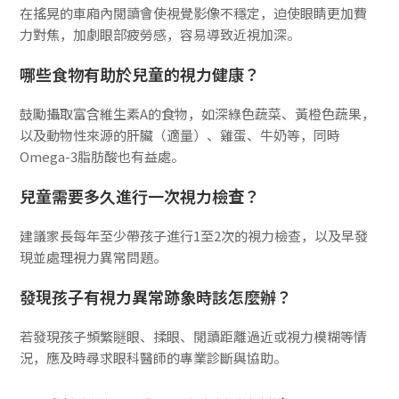
在搖晃的車廂內閱讀會使視覺影像不穩定，迫使眼睛更加費
力對焦，加劇眼部疲勞感，容易導致近視加深。
哪些食物有助於兒童的視力健康？
鼓勵攝取富含維生素A的食物，如深綠色蔬菜、黃橙色蔬果，
以及動物性來源的肝臟（適量）、雞蛋、牛奶等，同時
Omega-3脂肪酸也有益處。
兒童需要多久進行一次視力檢查？
建議家長每年至少帶孩子進行1至2次的視力檢查，以及早發
現並處理視力異常問題。
發現孩子有視力異常跡象時該怎麼辦？
若發現孩子頻繁瞇眼、揉眼、閱讀距離過近或視力模糊等情
況，應及時尋求眼科醫師的專業診斷與協助。