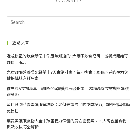
2026-01-12
近期文章
近視孩童的飲食禁忌｜你應該知道的5大護眼飲食陷阱：從餐桌開始守
護孩子視力
兒童護眼營養搭配餐單｜7天食譜計畫：告別挑食！家長必備的視力保
健採購與烹飪指南
維生素A食物清單｜護眼必備營養素完整指南：20種高效食材與科學護
眼策略
紫色食物花青素護眼全攻略：如何守護孩子的夜間視力，讓學習與運動
更出色
葉黃素護眼食物大全｜孩童視力保健的黃金營養素：10大高含量食物
與吸收技巧全解析