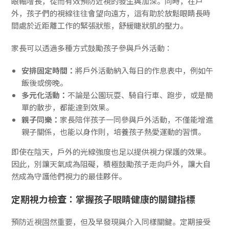
眼軸增長，從而有效預防近視的發生與加深。同時，在戶
外，孩子們的視線往往會望向遠方，這有助於放鬆眼睛長時
間處於近距離工作的緊張狀態，舒緩睫狀肌的壓力。
家長可以透過多種方式鼓勵孩子參與戶外活動：
安排固定時間：
將戶外活動納入每日的作息表中，例如午
飯後或傍晚。
多元化活動：
不論是公園玩耍、騎自行車、跑步，或是簡
單的散步，都能達到效果。
親子同樂：
家長陪伴孩子一同參與戶外活動，不僅能增進
親子關係，也能以身作則，培養孩子熱愛運動的習慣。
即使在陰天，戶外的光線強度也足以提供視力保護的效果。
因此，別讓天氣成為阻礙，積極鼓勵孩子走向戶外，讓大自
然成為守護他們視力的最佳夥伴。
定期視力檢查：掌握孩子眼睛健康的關鍵指標
預防近視固然重要，但及早發現與介入同樣關鍵。定期接受