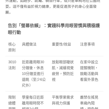
外運動，如跑步、跳繩、騎自行車，或只是單純地在公園玩
耍。這不僅有益於視力健康，更能促進孩子的身心全面發
展。
告別「螢幕依賴」：實踐科學用眼習慣與積極護
眼行動
核心
具體做法
重要性/效益
注意事項
原則
3010
近距離用眼30
放鬆眼部睫狀
在家中設立
法則
分鐘後，休息
肌，減緩視覺
提醒機制，
10分鐘並進行
疲勞，預防近
鼓勵活動與
遠眺（至少6公
視
看窗外景色
尺外）
限制
學童每日近距
平衡學業需求
嚴禁在搖晃
總體
離用眼時間不
與視力保護
車廂內閱
用眼
超過2小時
讀、避免躺