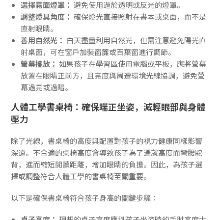
選擇霧面燈罩：
避免使用過於透明或反光的燈罩。
調整燈具角度：
確保燈光直接照射在書本或桌面，而不是
直射眼睛。
善用自然光：
白天盡量利用自然光，但需注意避免陽光直
射桌面，可在窗戶加裝窗簾或百葉窗進行調節。
螢幕擺放：
如果孩子在學習區使用電腦或平板，應將螢幕
放置在眼睛正前方，且亮度與周遭環境光線協調，避免螢
幕過亮或過暗。
人體工學書桌椅：確保端正坐姿，減輕眼部與身體
壓力
除了光線，書桌椅的高度與配置對孩子的視力健康同樣影響
深遠。不合適的桌椅高度會導致孩子為了遷就高度而彎腰駝
背，進而縮短閱讀距離，增加眼睛的負擔。因此，為孩子選
擇或調整符合人體工學的書桌椅至關重要。
以下是確保書桌椅符合孩子身高的關鍵步驟：
桌子高度：
理想的桌子高度應與孩子坐姿時的手肘高度大