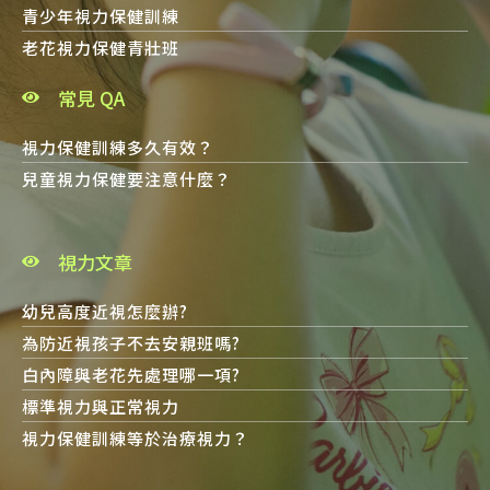
青少年視力保健訓練
老花視力保健青壯班
常見 QA
視力保健訓練多久有效？
兒童視力保健要注意什麼？
視力文章
幼兒高度近視怎麼辦?
為防近視孩子不去安親班嗎?
白內障與老花先處理哪一項?
標準視力與正常視力
視力保健訓練等於治療視力？