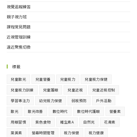
視覺追蹤練習
親子視力班
課程常見問題
近視管理訓練
遠近聚焦切換
標籤
兒童散光
兒童營養
兒童視力
兒童視力保健
兒童視力訓練
兒童護眼
兒童近視
兒童近視控制
學習專注力
幼兒視力保健
弱視預防
戶外活動
散光
散光改善
數位時代
數位時代護眼
營養素
用眼習慣
紫色食物
維生素A
自然光
花青素
葉黃素
螢幕時間管理
視力保健
視力健康