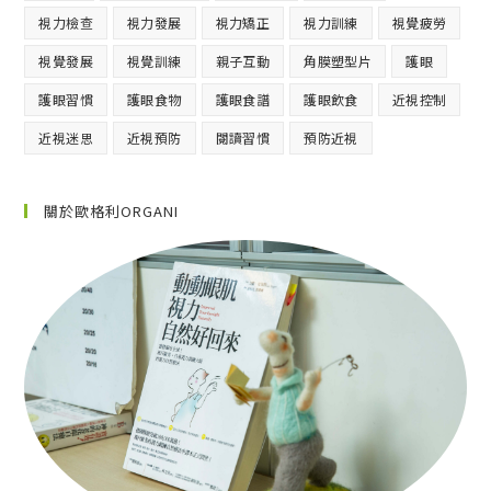
視力檢查
視力發展
視力矯正
視力訓練
視覺疲勞
視覺發展
視覺訓練
親子互動
角膜塑型片
護眼
護眼習慣
護眼食物
護眼食譜
護眼飲食
近視控制
近視迷思
近視預防
閱讀習慣
預防近視
關於歐格利ORGANI