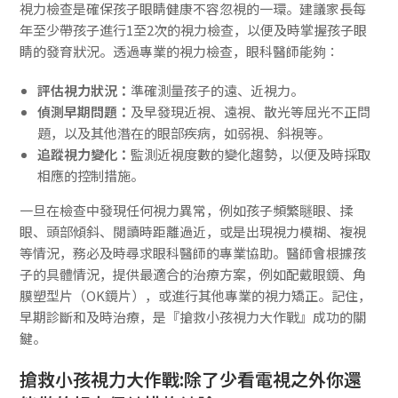
視力檢查是確保孩子眼睛健康不容忽視的一環。建議家長每
年至少帶孩子進行1至2次的視力檢查，以便及時掌握孩子眼
睛的發育狀況。透過專業的視力檢查，眼科醫師能夠：
評估視力狀況：
準確測量孩子的遠、近視力。
偵測早期問題：
及早發現近視、遠視、散光等屈光不正問
題，以及其他潛在的眼部疾病，如弱視、斜視等。
追蹤視力變化：
監測近視度數的變化趨勢，以便及時採取
相應的控制措施。
一旦在檢查中發現任何視力異常，例如孩子頻繁瞇眼、揉
眼、頭部傾斜、閱讀時距離過近，或是出現視力模糊、複視
等情況，務必及時尋求眼科醫師的專業協助。醫師會根據孩
子的具體情況，提供最適合的治療方案，例如配戴眼鏡、角
膜塑型片（OK鏡片），或進行其他專業的視力矯正。記住，
早期診斷和及時治療，是『搶救小孩視力大作戰』成功的關
鍵。
搶救小孩視力大作戰:除了少看電視之外你還