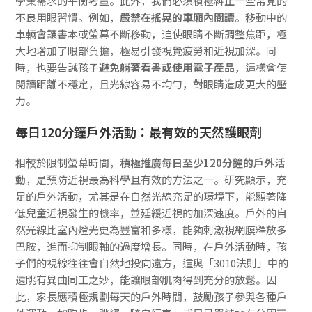
學業需求的平衡考量。此外，我們必須積極糾正一些常見的
不良用眼習慣。例如，
嚴禁在搖晃的車廂內閱讀
。移動中的
車輛會讓書本或螢幕不斷移動，迫使眼睛不斷調整焦距，極
大地增加了眼部負擔，極易引發視覺疲勞和近視加深。同
時，也要告誡孩子
避免躺著看書或使用電子產品
，這樣會使
閱讀距離不穩定，且光線容易不均勻，對眼睛造成更大的壓
力。
每日120分鐘戶外活動：最有效的天然護眼劑
相較於限制螢幕時間，
積極推廣每日至少120分鐘的戶外活
動
，是預防近視最為科學且有效的方法之一。研究顯示，充
足的戶外活動，尤其是在自然光線充足的環境下，能顯著降
低兒童近視發生的機率，並延緩近視的加深速度。戶外的自
然光線比室內燈光更為豐富和多樣，能夠刺激視網膜釋放多
巴胺，進而抑制眼軸的過度增長。同時，在戶外活動時，孩
子們的視線往往會自然地投向遠方，這與「3010法則」中的
遠眺有異曲同工之妙，能讓眼部肌肉得到充分的放鬆。因
此，家長應積極規劃每天的戶外時間，鼓勵孩子參與各種戶