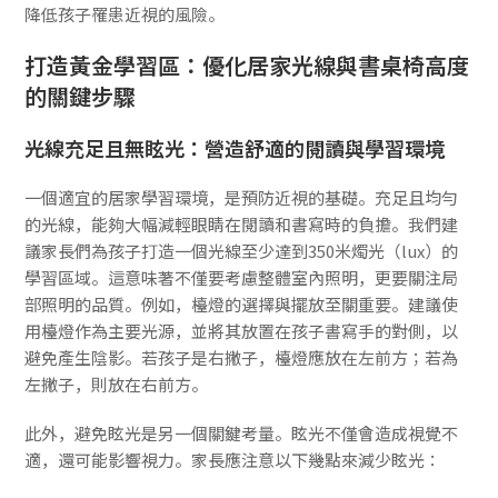
降低孩子罹患近視的風險。
打造黃金學習區：優化居家光線與書桌椅高度
的關鍵步驟
光線充足且無眩光：營造舒適的閱讀與學習環境
一個適宜的居家學習環境，是預防近視的基礎。充足且均勻
的光線，能夠大幅減輕眼睛在閱讀和書寫時的負擔。我們建
議家長們為孩子打造一個光線至少達到350米燭光（lux）的
學習區域。這意味著不僅要考慮整體室內照明，更要關注局
部照明的品質。例如，檯燈的選擇與擺放至關重要。建議使
用檯燈作為主要光源，並將其放置在孩子書寫手的對側，以
避免產生陰影。若孩子是右撇子，檯燈應放在左前方；若為
左撇子，則放在右前方。
此外，避免眩光是另一個關鍵考量。眩光不僅會造成視覺不
適，還可能影響視力。家長應注意以下幾點來減少眩光：