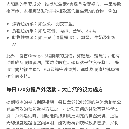
光細胞的重要成分，缺乏維生素A會嚴重影響視力，甚至導致
夜盲症。家長應鼓勵孩子多攝取富含維生素A的食物，例如：
深綠色蔬菜：
如菠菜、羽衣甘藍。
黃橙色蔬果：
如胡蘿蔔、南瓜、芒果、木瓜。
動物性來源：
如肝臟（適量攝取）、雞蛋、牛奶及乳製
品。
此外，富含Omega-3脂肪酸的食物，如鮭魚、鯖魚等，也有
助於維持眼睛濕潤，預防乾眼症。確保孩子飲食多樣化，攝
取足夠的維生素C、E以及鋅等礦物質，都能為眼睛的健康提
供全面支持。
每日120分鐘戶外活動：大自然的視力處方
提到積極的視力保健措施，每日至少120分鐘的戶外活動是公
認最有效的預防近視方法之一。這項建議的背後有著科學依
據：戶外活動時，眼睛能夠接觸到更明亮的自然光線，這種
光線強度遠超過室內照明，能刺激視網膜釋放多巴胺，抑制