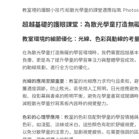
教室裡的護眼小技巧:給散光學童的課堂適應指南. Photos provi
超越基礎的護眼課堂：為散光學童打造無
教室環境的細節優化：光線、色彩與動線的考
在為散光學童打造無礙的學習環境時，我們需要超越基本
負擔，更是為了提升學童的學習專注力與整體學習成效。
的動線規劃，進行全方位的優化。
光線的應用至關重要
：教室的光線應力求均勻且柔和，避
簾適度調節，防止眩光。若使用人工照明，日光燈應避免
板、投影幕與書桌的照明平衡，避免在學童書寫或閱讀時
減輕散光學童抄寫黑板內容時的視覺壓力。
色彩的心理學應用
：教室的色彩搭配對學童的學習情緒與
色彩，如淺藍、淡綠或米白，這些顏色有助於舒緩視覺，
以免分散學童的注意力，加劇視覺疲勞。在需要強調的區