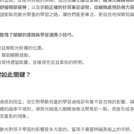
舒緩眼部疲勞
；以及
示範正確的抄寫筆記姿勢，從細微處預防視力
望能點亮散光學童的學習之路，讓他們能更專注、更自信地探索知
整理了關鍵的護眼與學習適應小技巧。
勻且無眩光幹擾的位置。
，幫助眼睛放鬆。
睛保持適當距離，並確保充足且柔和的照明。
健如此關鍵？
長感到陌生，但它對學齡兒童的學習過程卻有著不容忽視的影響。
體的曲率不規則，導致光線進入眼睛後無法聚焦於一點，而是形成
至重影的現象。
散光對孩子學習的影響是多方面的。當孩子需要辨識黑板上的字跡