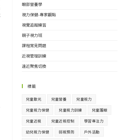
眼部營養學
惡
識
視力保健-專家觀點
視覺追蹤練習
親子視力班
課程常見問題
近視管理訓練
遠近聚焦切換
標籤
兒童散光
兒童營養
兒童視力
與
兒童視力保健
兒童視力訓練
兒童護眼
多
兒童近視
兒童近視控制
學習專注力
幼兒視力保健
弱視預防
戶外活動
、