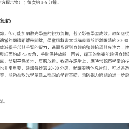
標示物）；每次約 3-5 分鐘。
鍵細節
勢，卻可能加劇散光學童的視力負擔，甚至影響學習成效。教師應
適當的閱讀距離
是關鍵，學童應將書本或講義置於距離眼睛約 30-40
效減緩手部與手臂的壓力，進而影響到身體的整體協調與專注力。
紙面約成 45 度角，手腕保持放鬆。再者，
端正的坐姿
能確保身體
直，雙腳平穩著地，肩膀放鬆。教師在課堂上，應時常觀察學童的
也非常重要，建議每抄寫 20-30 分鐘，就讓眼睛休息片刻，可以透過
導，能夠為散光學童建立穩固的學習基礎，預防視力問題的進一步
鬆。