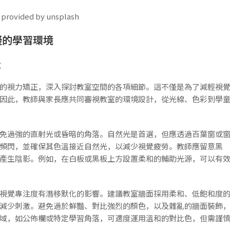
ded by unsplash
礙的學習環境
量
的視力矯正，深入探討教室空間的各項細節。這不僅是為了減輕視
因此，教師與家長應共同審視教室的環境設計，從光線、色彩到學
免過強的直射光或昏暗的角落。自然光是首選，但應透過百葉窗或
頻閃，並確保其色溫接近自然光，以減少視覺疲勞。教師應留意黑
產生陰影。例如，在白板或黑板上方設置柔和的輔助光源，可以有
視覺專注度有潛移默化的影響。建議教室牆面採用柔和、低飽和度
減少刺激。避免過於鮮豔、對比強烈的顏色，以及雜亂的牆面裝飾
域，如公佈欄或特定學習角落，可適度運用溫和的對比色，但需謹