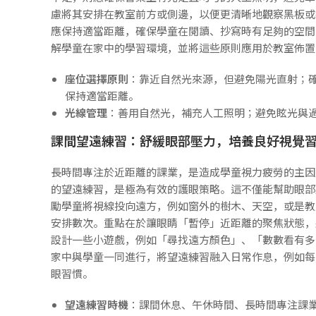
慮將其安排在教室前方或側邊，以便更清晰地觀察黑板或
應保持適當距離，確保學童在閱讀、抄寫時有足夠的空間
解學童在家中的學習環境，並將這些原則應用於教室佈置
座位選擇原則
：靠近自然光來源，但避免陽光直射；
保持適當距離。
光線管理
：善用自然光，補充人工照明；避免眩光與
課間望遠練習：舒緩眼部壓力，培養良好視覺
長時間專注於近距離的課業，是造成學童視力疲勞的主因
的望遠練習，是極為有效的護眼策略。這不僅能幫助眼部
勵學童將視線投向遠方，例如窗外的樹木、天空，或是教室
安排數次。重點在於讓眼睛「暫停」近距離的聚焦狀態，
設計一些小遊戲，例如「尋找遠方顏色」、「數數看有多
家中與學童一同進行，將望遠練習融入日常作息，例如每
眼習慣。
望遠練習時機
：課間休息、午休時間、長時間專注課