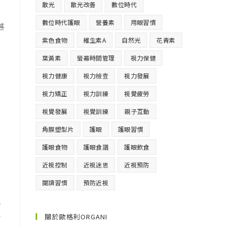
散光
散光改善
數位時代
數位時代護眼
營養素
用眼習慣
甚
紫色食物
維生素A
自然光
花青素
葉黃素
螢幕時間管理
視力保健
，
視力健康
視力檢查
視力發展
視力矯正
視力訓練
視覺疲勞
。
視覺發展
視覺訓練
親子互動
角膜塑型片
護眼
護眼習慣
護眼食物
護眼食譜
護眼飲食
近視控制
近視迷思
近視預防
閱讀習慣
預防近視
減
線
關於歐格利ORGANI
考