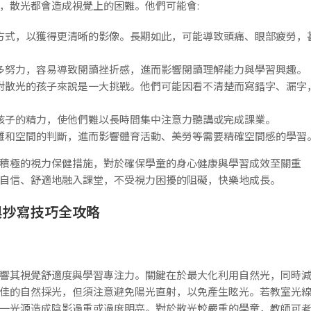
，散光都會造成視覺上的困難。他們可能會:
方式，以獲得更清晰的影像。長期如此，可能導致頭痛、眼部疲勞，
多努力，容易導致閱讀挫折感，進而影響閱讀理解能力與學習興趣。
對散光的孩子來說是一大挑戰。他們可能因看不清楚而寫錯字、漏字
孩子的精力，使他們難以長時間集中注意力聽講或完成課業。
離和空間的判斷，進而影響體育活動、美勞等需要精確空間感的學習
積極的視力保健措施，對於確保學童的身心健康與學習成效至關重
自信、舒適地融入課堂，不受視力困擾的阻礙，快樂地成長。
與抄寫技巧全攻略
響其視覺舒適度與學習專注力。關鍵在於最大化利用自然光，同時
佳的自然採光，但須注意避免陽光直射，以免產生眩光。若教室光
一光源造成陰影過重或過度明亮。對於散光較嚴重的學童，教師可