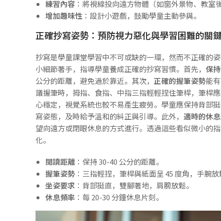
練習內容
：將視線投向遠方物體（如窗外景物、教室後方
增加趣味性
：設計小遊戲，鼓勵學童主動參與。
正確抄寫姿勢：預防視力惡化與學習困難的關
抄寫是學童課堂學習中不可或缺的一環，然而不正確的姿
小細節著手，指導學童養成正確的抄寫習慣。首先，
保持
公分的距離，避免過於靠近。其次，
正確的握筆姿勢
能有
議握筆時，拇指、食指、中指三指輕輕捏住筆桿，筆桿應與
心穩定，視覺系統也較不易產生疲勞。學童應保持背部挺
寫姿態，及時給予溫和的糾正與引導。此外，
適時的休息
望向遠方或閉眼休息的方式進行。透過這些看似微小的指
化。
閱讀距離
：保持 30-40 公分的距離。
握筆姿勢
：三指輕捏，筆桿與紙面呈 45 度角，手腕放
坐姿要求
：背部挺直，雙腳著地，肩膀放鬆。
休息頻率
：每 20-30 分鐘休息片刻。