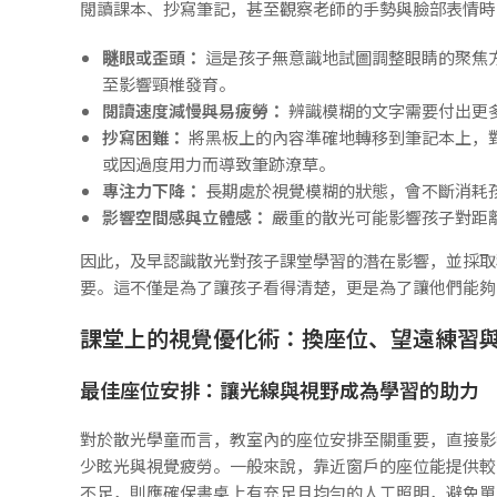
閱讀課本、抄寫筆記，甚至觀察老師的手勢與臉部表情時
瞇眼或歪頭：
這是孩子無意識地試圖調整眼睛的聚焦
至影響頸椎發育。
閱讀速度減慢與易疲勞：
辨識模糊的文字需要付出更
抄寫困難：
將黑板上的內容準確地轉移到筆記本上，
或因過度用力而導致筆跡潦草。
專注力下降：
長期處於視覺模糊的狀態，會不斷消耗
影響空間感與立體感：
嚴重的散光可能影響孩子對距
因此，及早認識散光對孩子課堂學習的潛在影響，並採取
要。這不僅是為了讓孩子看得清楚，更是為了讓他們能夠
課堂上的視覺優化術：換座位、望遠練習
最佳座位安排：讓光線與視野成為學習的助力
對於散光學童而言，教室內的座位安排至關重要，直接影
少眩光與視覺疲勞。一般來說，靠近窗戶的座位能提供較
不足，則應確保書桌上有充足且均勻的人工照明，避免單