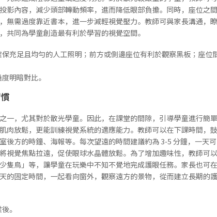
投影內容，減少頭部轉動頻率，進而降低眼部負擔。同時，座位之
，無需過度靠近書本，進一步減輕視覺壓力。教師可與家長溝通，
，共同為學童創造最有利於學習的視覺空間。
確保充足且均勻的人工照明；前方或側邊座位有利於觀察黑板；座位
過度明暗對比。
習慣
之一，尤其對於散光學童。因此，在課堂的間隙，引導學童進行簡
肌肉放鬆，更能訓練視覺系統的適應能力。教師可以在下課時間，
後方的時鐘、海報等。每次望遠的時間建議約為 3-5 分鐘，一天可
將視覺焦點拉遠，促使眼球水晶體放鬆。為了增加趣味性，教師可
少隻鳥」等，讓學童在玩樂中不知不覺地完成護眼任務。家長也可
天的固定時間，一起看向窗外，觀察遠方的景物，從而建立長期的
業後。