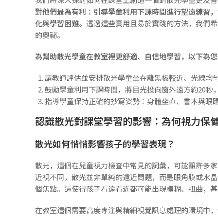
對他們最為有利
；
引導學童利用下課時間進行望遠練習，
化與學習困難
。透過這些實用且易於實踐的方法，我們希
的奧祕。
為幫助散光學童在教室裡更舒適、自信地學習，以下為您
請教師評估並安排散光學童坐在離黑板較近、光線均
鼓勵學童利用下課時間，將目光投向窗外遠方約20秒
指導學童保持正確的抄寫姿勢：身體坐直、書本與眼
認識散光對課堂學習的影響：為何視力保
散光如何悄悄影響孩子的學習表現？
散光，這個在兒童視力檢查中常見的詞彙，可能讓許多家
近視不同，散光並非單純的遠近問題，而是眼角膜或水晶
個焦點。這使得孩子看遠看近都可能出現模糊、扭曲，甚
在教室這個需要高度專注與精細視覺訊息處理的環境中，