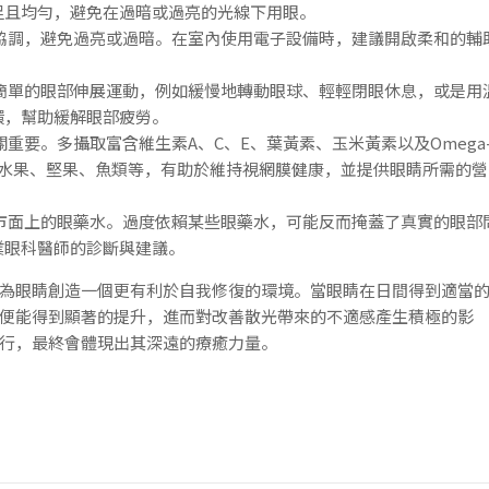
足且均勻，避免在過暗或過亮的光線下用眼。
協調，避免過亮或過暗。在室內使用電子設備時，建議開啟柔和的輔
簡單的眼部伸展運動，例如緩慢地轉動眼球、輕輕閉眼休息，或是用
環，幫助緩解眼部疲勞。
重要。多攝取富含維生素A、C、E、葉黃素、玉米黃素以及Omega
類水果、堅果、魚類等，有助於維持視網膜健康，並提供眼睛所需的營
市面上的眼藥水。過度依賴某些眼藥水，可能反而掩蓋了真實的眼部
業眼科醫師的診斷與建議。
為眼睛創造一個更有利於自我修復的環境。當眼睛在日間得到適當
便能得到顯著的提升，進而對改善散光帶來的不適感產生積極的影
行，最終會體現出其深遠的療癒力量。