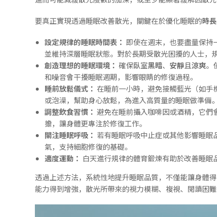
要真正實現透過睡眠改善散光，關鍵在於優化睡眠的
時長
設定規律的睡眠時間表：
即使在週末，也要盡量保持
並維持深層睡眠狀態。對於長期受散光困擾的人士，
創造理想的睡眠環境：
確保臥室
黑暗
、
安靜
且
涼爽
。
和噪音會干擾睡眠週期，影響眼睛的修復過程。
睡前放鬆儀式：
在睡前一小時，避免接觸藍光（如手
或泡澡，幫助身心放鬆，為進入高質量的睡眠做準備
調整飲食習慣：
避免在睡前攝入咖啡因或酒精，它們
擔，讓身體更專注於修復工作。
關注睡眠呼吸：
若有睡眠呼吸中止症或其他影響睡眠
氣，支持細胞修復的基礎。
適度運動：
白天進行規律的體育鍛煉有助於改善睡眠
透過上述方法，系統性地提升睡眠品質，不僅能讓身體得
能力得到增強，散光所帶來的視力模糊、複視、閱讀困難