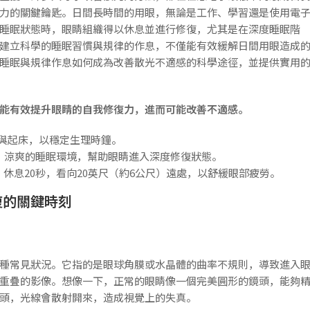
力的關鍵鑰匙。日間長時間的用眼，無論是工作、學習還是使用電
睡眠狀態時，眼睛組織得以休息並進行修復，尤其是在深度睡眠階
建立科學的睡眠習慣與規律的作息，不僅能有效緩解日間用眼造成
睡眠與規律作息如何成為改善散光不適感的科學途徑，並提供實用
能有效提升眼睛的自我修復力，進而可能改善不適感。
睡與起床，以穩定生理時鐘。
、涼爽的睡眠環境，幫助眼睛進入深度修復狀態。
鐘，休息20秒，看向20英尺（約6公尺）遠處，以舒緩眼部疲勞。
復的關鍵時刻
種常見狀況。它指的是眼球角膜或水晶體的曲率不規則，導致進入
重疊的影像。想像一下，正常的眼睛像一個完美圓形的鏡頭，能夠
頭，光線會散射開來，造成視覺上的失真。