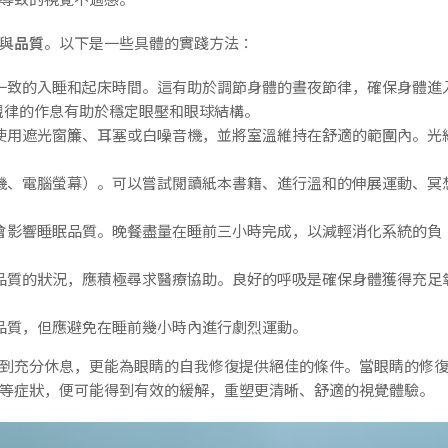
與
品質
。以下是一些具體的實踐方法：
一致的入睡和起床時間。這有助於調節身體的晝夜節律，確保身體進
規律的作息有助於穩定眼壓和眼球結構。
使用遮光窗簾、耳塞或白噪音機，並將室溫維持在舒適的範圍內。光
機、電腦螢幕）。可以嘗試閱讀紙本書籍、進行溫和的伸展運動、冥
。
會影響睡眠品質。晚餐盡量在睡前三小時完成，以減輕消化系統的負
品質的狀況，應積極尋求醫療協助。良好的呼吸是確保身體獲得充足
品質，但應避免在睡前幾小時內進行劇烈運動。
到充分休息，更能為眼睛的自我修復提供絕佳的條件。當眼睛的修
等症狀，便可能得到有效的緩解，重塑更清晰、舒適的視覺體驗。