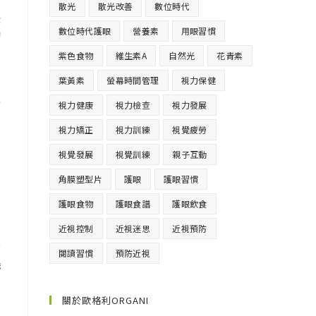
散光
散光改善
數位時代
後
數位時代護眼
營養素
用眼習慣
的
紫色食物
維生素A
自然光
花青素
葉黃素
螢幕時間管理
視力保健
日
與
視力健康
視力檢查
視力發展
自
視力矯正
視力訓練
視覺疲勞
並
視覺發展
視覺訓練
親子互動
角膜塑型片
護眼
護眼習慣
護眼食物
護眼食譜
護眼飲食
近視控制
近視迷思
近視預防
改
閱讀習慣
預防近視
機
，
關於歐格利ORGANI