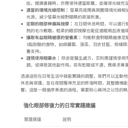
低。閱讀書籍時，亦應保持適當距離，並確保光線充
適當的環境光線控制：
螢幕亮度應與周圍環境光線相
光源，減少螢幕光線對眼睛的直接刺激。
定期的眼部伸展與按摩：
在日間休息時間，可以進行
熱的毛巾敷眼。輕柔的眼部按摩也能促進眼周血液循
攝取有益眼睛健康的營養素：
均衡飲食對眼睛健康至關
3脂肪酸的食物，如胡蘿蔔、菠菜、羽衣甘藍、柑橘
養支持。
謹慎使用眼藥水：
除非是醫生處方，否則應謹慎使用
題，或導致其他副作用。若有乾眼或不適，應尋求專
透過這些在日常生活中就能實踐的調整，我們可以主動地
休息與保護，並在夜間獲得充足的修復時間，其整體機能
響。這是一個循序漸進的過程，需要耐心與持之以恆的執
強化眼部修復力的日常實踐建議
實踐建議
說明