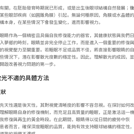
有關，在胚胎發育時期就已形成，或是出生後眼球結構自然發展；
某些眼部疾病（如圓錐角膜）引起。無論何種原因，角膜或水晶體
構本身，在某些情況下會發生變化，進而影響視力。
眼睛作為一個精密且具備自我修復能力的器官，其健康狀態與我們
入夢鄉的時刻，眼睛並非完全停止工作，而是進入一個重要的修復
的視覺壓力至關重要。若睡眠不足或品質不佳，將直接影響眼睛的
些情況下，潛在影響散光度數的穩定性。因此，理解散光的成因，
開啟改善視力問題的第一步。
散光不適的具體方法
症狀
先天性還是後天性，其對視覺清晰度的影響不容忽視。在探討如何
理解眼睛自身的修復機制，而充足且高質量的睡眠，正是激活這一
我修復與再生的黃金時段。在此期間，眼睛得以從日間的疲勞中恢
患者而言，確保深度睡眠的品質，能夠有效支持眼球結構的穩定性
導致的視覺不適感。