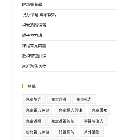
眼部營養學
子
視力保健-專家觀點
的
視覺追蹤練習
的
親子視力班
課程常見問題
近視管理訓練
遠近聚焦切換
標籤
兒童散光
兒童營養
兒童視力
兒童視力保健
兒童視力訓練
兒童護眼
眼
兒童近視
兒童近視控制
學習專注力
精
幼兒視力保健
弱視預防
戶外活動