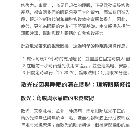
修復力。事實上，充足且規律的睡眠，正是啟動這股修復
產品，都會讓我們的眼睛承受巨大的壓力。而當我們進入
段，眼球的新陳代謝和細胞修復效率會顯著提升。因此，
疲勞，更能為眼睛的健康打下堅實基礎。本文將深入探討
護眼建議，幫助您提升眼睛的自我修復能力。
針對散光帶來的視覺困擾，透過科學的睡眠與規律作息，
確保每晚7-9小時的充足睡眠，並盡量在固定時間入
在睡前一小時內避免使用3C產品，並營造黑暗、安靜
日間定時執行「20-20-20」護眼法則：每用眼20分
散光成因與睡眠的潛在關聯：理解眼睛修
散光：角膜與水晶體的形變魔術
散光，又稱亂視，並非一種疾病，而是眼睛屈光不正的一
睛的光線無法聚焦於單一點，進而在視網膜上形成模糊或
準地將光線聚焦；而散光的眼睛則像一個被擠壓變形的鏡