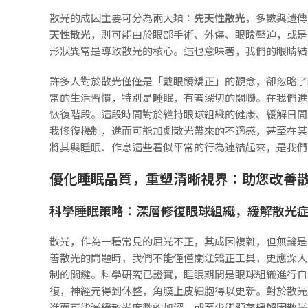
散光的成因主要可分為兩大類：
先天性散光
，多數與遺傳
天性散光
，則可能由於眼部手術、外傷、眼瞼壓迫，或是
形狀異常是導致散光的核心。這也意味著，我們的眼睛結
許多人對於散光僅僅是「戴眼鏡矯正」的觀念，卻忽略了
常的生活習慣，特別是
睡眠
，有著深切的關聯。在我們進
恢復階段。這段時間對於維持眼球組織的健康、緩解日間
我修復機制，進而可能加劇散光帶來的不適感，甚至在某
將其與睡眠、作息這些看似平常的行為連結起來，是我們
優化睡眠品質，重塑清晰視界：助您改善
科學睡眠策略：深層修復眼球組織，緩解散光
散光，作為一種常見的屈光不正，其成因複雜，但無論是
善散光的問題時，我們不能僅僅關注矯正工具，更應深入
制的關鍵。科學研究已證實，睡眠期間是眼球組織進行自
復，神經元得到休整，角膜上皮細胞得以更新。對於散光
進而可能減緩散光度數的加深，或至少能顯著緩解因散光