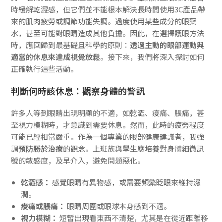
時緩解乾澀感，但它們並不能根本解決長時間使用3C產品帶
來的肌肉疲勞或調節功能失調。過度使用某些成分的眼藥
水，甚至可能對眼睛造成其他負擔。因此，在選擇護眼方法
時，應回歸到最基礎且科學的原則：
透過主動的眼部運動與
適當的休息來達成視覺放鬆
。接下來，我們將深入探討如何
正確執行這些活動。
判斷何時該休息：觀察身體的警訊
許多人等到眼睛出現明顯的不適，如乾澀、痠痛、脹痛，甚
至視力模糊時，才意識到需要休息。然而，此時的疲勞程度
可能已經相當嚴重。作為一個專業的眼部健康建議者，我強
調
預防勝於治療
的觀念。上班族與學生應培養對身體細微訊
號的敏感度，及早介入，避免問題惡化。
乾澀感：
感覺眼睛有異物感，或需要頻繁眨眼來維持濕
潤。
痠痛或脹痛：
眼睛周圍或眼球本身感到不適。
視力模糊：
短暫出現看東西不清楚，尤其是在從近距離移