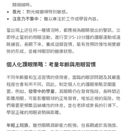
開視線時。
畏光：
對光線變得特別敏感。
注意力不集中：
難以專注於工作或學習內容。
當出現上述任何一種情況時，都應視為眼睛發出的警訊，立
即停止當前的用眼活動，進行至少5-10分鐘的護眼運動或遠
眺練習。長期下來，養成這個習慣，能有效預防慢性視覺疲
勞的形成，並維持眼部的健康狀態。
個人化護眼策略：考量年齡與用眼習慣
不同年齡層和生活習慣的使用者，面臨的眼部問題及其嚴重
程度也會有所不同，因此，制定個人化的護眼策略至關重
要。例如，
發育中的學童
，其眼睛仍在發育階段，長時間近
距離用眼，可能影響眼球的正常發育，增加近視的風險。他
們需要更頻繁且結構性的休息，並在老師或家長的引導下，
學習正確的用眼姿勢與距離。
年輕上班族
，雖然眼睛調節能力較強，但長期處於高強度、