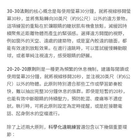
30-30法則
的核心概念是每使用螢幕30分鐘，就將視線移開螢
幕30秒，並將焦點轉向30英尺（約9公尺）以外的遠方景物。
這項練習的重點在於讓眼睛的睫狀肌有機會放鬆，減緩因持
續聚焦近距離物體而產生的緊張感。選擇遠方開闊的視野，
例如窗外的天空、遠處的建築物，或是室內較遠的牆面，都
能有效達到放鬆效果。在進行遠眺時，可以嘗試緩慢轉動眼
球，或者單純注視遠方，感受眼睛的舒展。
20-20-20原則
則是一種更為頻繁的休息機制，建議每閱讀或
使用螢幕20分鐘，就將視線移開20秒，並注視20英尺（約6公
尺）以外的物體。此原則特別適合那些工作或學習節奏較
快，難以抽出完整30分鐘休息的族群。即使是短暫的20秒，
也能有效中斷眼睛的持續壓力，預防乾澀、痠痛等不適症
狀。執行時，可將此原則設定為定時提醒，或是趁接聽電
話、起身倒水的空檔進行。
除了上述兩大原則，
科學化遠眺練習
還包含以下幾個重要環
節：