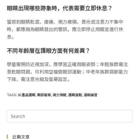
眼睛出現哪些跡象時，代表需要立即休息？
當感到眼睛乾澀、痠痛、視力模糊、畏光或注意力不集中
時，都應視為眼睛發出的警訊，應立即停止用眼並進行休
息。
不同年齡層在護眼方面有何差異？
學童需預防近視加深，應學習正確用眼姿勢；年輕族群需注
意乾眼問題，可利用空檔做眼部運動；中老年族群調節能力
下降，需注意光線及螢幕設定。
TAGS:
3C產品護眼
,
眼部疲勞
,
視力保健
,
護眼運動
,
遠眺練習
近期文章