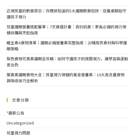
近視孩童的飲食禁忌｜你應該知道的5大護眼飲食陷阱：從餐桌開始守
護孩子視力
兒童護眼營養搭配餐單｜7天食譜計畫：告別挑食！家長必備的視力保
健採購與烹飪指南
維生素A食物清單｜護眼必備營養素完整指南：20種高效食材與科學護
眼策略
紫色食物花青素護眼全攻略：如何守護孩子的夜間視力，讓學習與運動
更出色
葉黃素護眼食物大全｜孩童視力保健的黃金營養素：10大高含量食物
與吸收技巧全解析
文章分類
*最新公告
Uncategorized
兒童視力問題