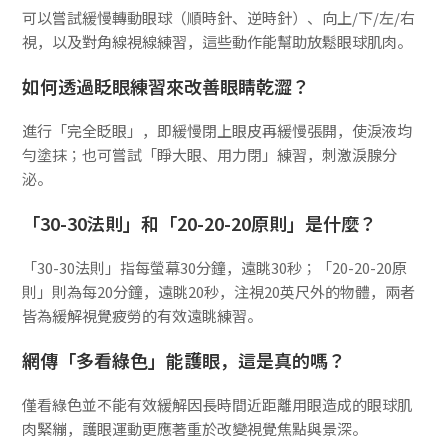
可以嘗試緩慢轉動眼球（順時針、逆時針）、向上/下/左/右
視，以及對角線視線練習，這些動作能幫助放鬆眼球肌肉。
如何透過眨眼練習來改善眼睛乾澀？
進行「完全眨眼」，即緩慢閉上眼皮再緩慢張開，使淚液均
勻塗抹；也可嘗試「睜大眼、用力閉」練習，刺激淚腺分
泌。
「30-30法則」和「20-20-20原則」是什麼？
「30-30法則」指每螢幕30分鐘，遠眺30秒；「20-20-20原
則」則為每20分鐘，遠眺20秒，注視20英尺外的物體，兩者
皆為緩解視覺疲勞的有效遠眺練習。
網傳「多看綠色」能護眼，這是真的嗎？
僅看綠色並不能有效緩解因長時間近距離用眼造成的眼球肌
肉緊繃，護眼運動更應著重於改變視覺焦點與景深。