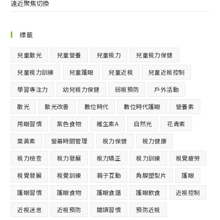
遠近聚焦切換
標籤
兒童散光
兒童營養
兒童視力
兒童視力保健
兒童視力訓練
兒童護眼
兒童近視
兒童近視控制
學習專注力
幼兒視力保健
弱視預防
戶外活動
散光
散光改善
數位時代
數位時代護眼
營養素
用眼習慣
紫色食物
維生素A
自然光
花青素
葉黃素
螢幕時間管理
視力保健
視力健康
視力檢查
視力發展
視力矯正
視力訓練
視覺疲勞
視覺發展
視覺訓練
親子互動
角膜塑型片
護眼
護眼習慣
護眼食物
護眼食譜
護眼飲食
近視控制
近視迷思
近視預防
閱讀習慣
預防近視