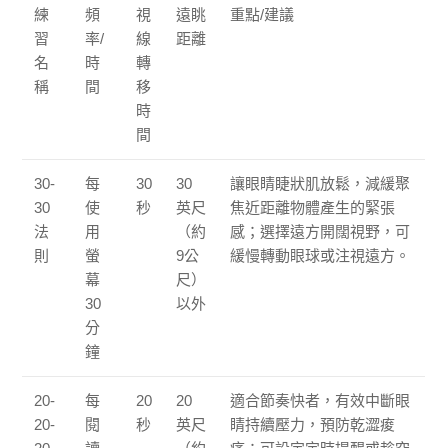
練
頻
視
遠眺
重點/建議
習
率/
線
距離
名
時
轉
稱
間
移
時
間
30-
每
30
30
讓眼睛睫狀肌放鬆，減緩聚
30
使
秒
英尺
焦近距離物體產生的緊張
法
用
（約
感；選擇遠方開闊視野，可
則
螢
9公
緩慢轉動眼球或注視遠方。
幕
尺）
30
以外
分
鐘
20-
每
20
20
適合節奏快者，有效中斷眼
20-
閱
秒
英尺
睛持續壓力，預防乾澀痠