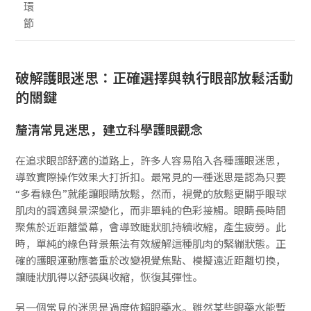
環
節
破解護眼迷思：正確選擇與執行眼部放鬆活動
的關鍵
釐清常見迷思，建立科學護眼觀念
在追求眼部舒適的道路上，許多人容易陷入各種護眼迷思，
導致實際操作效果大打折扣。最常見的一種迷思是認為只要
“多看綠色”就能讓眼睛放鬆，然而，視覺的放鬆更關乎眼球
肌肉的調適與景深變化，而非單純的色彩接觸。眼睛長時間
聚焦於近距離螢幕，會導致睫狀肌持續收縮，產生疲勞。此
時，單純的綠色背景無法有效緩解這種肌肉的緊繃狀態。正
確的護眼運動應著重於改變視覺焦點、模擬遠近距離切換，
讓睫狀肌得以舒張與收縮，恢復其彈性。
另一個常見的迷思是過度依賴眼藥水。雖然某些眼藥水能暫