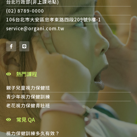
台北行政部(非上課地點)
(02) 8789-0000
106台北市大安區忠孝東路四段209號9樓-1
service@organi.com.tw
熱門課程
親子兒童視力保健班
青少年視力保健訓練
老花視力保健青壯班
常見 QA
視力保健訓練多久有效？