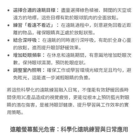
選擇合適的遠眺目標：
盡量選擇綠色植被、開闊的天空或
遠方的地標，這些目標有助於眼球肌肉的全面放鬆。
練習「看遠不看近」：
在遠眺過程中，刻意避免回看近距
離的物品，確保眼睛真正處於放鬆狀態。
結合深呼吸：
在遠眺的同時進行深呼吸，有助於全身心靈
的放鬆，進而提升眼部舒緩效果。
增加眨眼頻率：
在休息和遠眺期間，有意識地增加眨眼次
數，保持眼球濕潤，預防乾眼症狀。
調整室內照明：
確保工作或學習環境光線充足且均勻，避
免眩光，這能進一步減輕眼睛的負擔。
將這些科學化的遠眺練習融入日常，不僅能有效舒緩因長時
間使用3C產品造成的視覺疲勞，更能從根本上預防藍光對眼
睛的潛在傷害，是維持眼部健康、提升學習與工作效率的實
用策略。
遠離螢幕藍光危害：科學化遠眺練習與日常應用