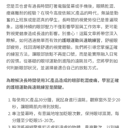
您是否也曾有過長時間盯著電腦螢幕或手機後，眼睛乾澀、
痠痛難耐的經驗？在現今高度依賴3C產品的時代，無論是勤
奮的上班族或是認真的學生，長時間的視覺勞役已是普遍現
象。這種持續的眼部壓力不僅影響學習與工作效率，更可能
對視覺健康造成長遠的影響。別擔心！這篇文章將帶您深入
瞭解，如何透過簡單而有效的
護眼運動
與
遠眺練習
，舒緩眼
部疲勞，找回清晰舒適的視覺體驗。我們將引導您掌握正確
的練習方法，讓眼部放鬆不再是口號，而是能實際融入日常
的習慣。從基礎的眼球運動到進階的遠眺技巧，您將學到如
何判斷眼部狀況，並選擇最適合自己的放鬆方式。
為瞭解決長時間使用3C產品造成的眼部乾澀痠痛，學習正確
的護眼運動與遠眺練習是關鍵。
每使用3C產品30分鐘，就起身進行遠眺，觀察窗外至少20
秒，讓眼睛肌肉得到放鬆。
專注螢幕時，有意識地增加眨眼次數，保持眼球濕潤，每
分鐘至少眨眼15-20次。
輪流將視線聚焦於近處和遠處的物體，重複數次，以訓練