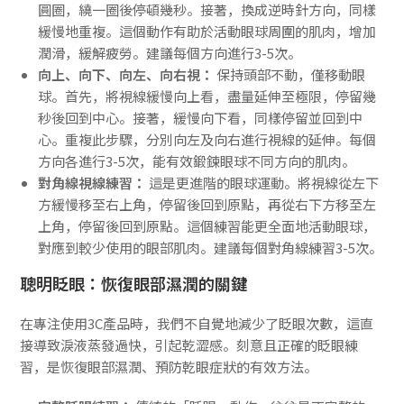
圓圈，繞一圈後停頓幾秒。接著，換成逆時針方向，同樣
緩慢地重複。這個動作有助於活動眼球周圍的肌肉，增加
潤滑，緩解疲勞。建議每個方向進行3-5次。
向上、向下、向左、向右視：
保持頭部不動，僅移動眼
球。首先，將視線緩慢向上看，盡量延伸至極限，停留幾
秒後回到中心。接著，緩慢向下看，同樣停留並回到中
心。重複此步驟，分別向左及向右進行視線的延伸。每個
方向各進行3-5次，能有效鍛鍊眼球不同方向的肌肉。
對角線視線練習：
這是更進階的眼球運動。將視線從左下
方緩慢移至右上角，停留後回到原點，再從右下方移至左
上角，停留後回到原點。這個練習能更全面地活動眼球，
對應到較少使用的眼部肌肉。建議每個對角線練習3-5次。
聰明眨眼：恢復眼部濕潤的關鍵
在專注使用3C產品時，我們不自覺地減少了眨眼次數，這直
接導致淚液蒸發過快，引起乾澀感。刻意且正確的眨眼練
習，是恢復眼部濕潤、預防乾眼症狀的有效方法。