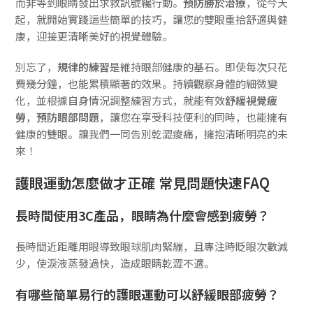
而非等到眼睛發出求救訊號纔行動。
預防勝於治療
，從今天
起，就開始實踐這些簡單的技巧，讓您的雙眼重拾舒適與健
康，迎接更清晰美好的視覺體驗。
別忘了，
規律的練習
是維持眼部健康的基石。即使每次只花
費幾分鐘，也能累積顯著的效果。持續觀察身體的細微變
化，並根據自身情況調整練習方式，就能有效
舒緩視覺疲
勞
，
預防眼部問題
，讓您在享受科技便利的同時，也能擁有
健康的雙眼。讓我們一同告別乾澀痠痛，擁抱清晰明亮的未
來！
護眼運動怎麼做才正確 常見問題快速FAQ
長時間使用3C產品，眼睛為什麼會感到疲勞？
長時間近距離用眼導致眼球肌肉緊繃，且專注時眨眼次數減
少，使淚液蒸發過快，造成眼睛乾澀不適。
有哪些簡單易行的護眼運動可以舒緩眼部疲勞？