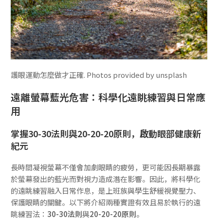
護眼運動怎麼做才正確. Photos provided by unsplash
遠離螢幕藍光危害：科學化遠眺練習與日常應
用
掌握30-30法則與20-20-20原則，啟動眼部健康新
紀元
長時間凝視螢幕不僅會加劇眼睛的疲勞，更可能因長期暴露
於螢幕發出的藍光而對視力造成潛在影響。因此，將科學化
的遠眺練習融入日常作息，是上班族與學生舒緩視覺壓力、
保護眼睛的關鍵。以下將介紹兩種實證有效且易於執行的遠
眺練習法：
30-30法則
與
20-20-20原則
。