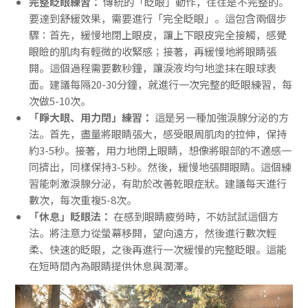
完整眨眼練習：
傳統的「眨眼」動作，往往是不完整的。
要達到舒緩效果，需要進行「完全眨眼」。這包含兩個步
驟：首先，緩慢地閉上眼皮，讓上下眼皮完全接觸，感覺
眼瞼的肌肉有輕微的收緊感；接著，再緩慢地將眼睛張
開。這個過程需要數秒鐘，讓淚液均勻地塗抹在眼球表
面。建議每隔20-30分鐘，就進行一次完整的眨眼練習，每
次做5-10次。
「睜大眼、用力閉」練習：
這是另一種加強淚腺分泌的方
法。首先，盡量將眼睛張大，感受眼周肌肉的拉伸，保持
約3-5秒。接著，用力地閉上眼睛，想像將眼部的不適感一
同擠出，同樣保持3-5秒。然後，緩慢地張開眼睛。這個練
習能刺激淚腺分泌，有助於改善乾眼症狀。建議每天進行
數次，每次重複5-8次。
「休息」眨眼法：
在感到眼睛疲勞時，不妨試試這個方
法。將注意力從螢幕移開，望向遠方，然後進行數次輕
柔、快速的眨眼，之後再進行一次緩慢的完整眨眼。這能
在短時間內為眼睛提供休息與潤澤。