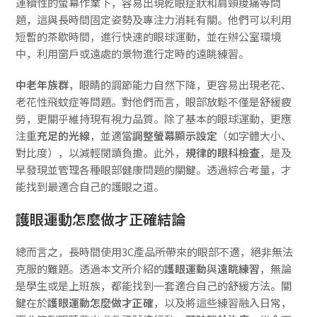
連續性的螢幕作業下，容易出現乾眼症狀和肩頸痠痛等問
題，這與長時間固定姿勢及專注力消耗有關。他們可以利用
短暫的茶歇時間，進行快速的眼球運動，並在辦公室環境
中，利用窗戶或遠處的景物進行定時的遠眺練習。
中老年族群
，眼睛的調節能力自然下降，更容易出現老花、
老花性飛蚊症等問題。對他們而言，眼部放鬆不僅是舒緩疲
勞，更關乎維持現有視力品質。除了基本的眼球運動，更應
注重
充足的光線
，並適當
調整螢幕顯示設定
（如字體大小、
對比度），以減輕閱讀負擔。此外，
規律的眼科檢查
，是及
早發現並管理各種眼部健康問題的關鍵。透過綜合考量，才
能找到最適合自己的護眼之道。
護眼運動怎麼做才正確結論
總而言之，長時間使用3C產品所帶來的眼部不適，絕非無法
克服的難題。透過本文所介紹的
護眼運動
與
遠眺練習
，無論
是學生或是上班族，都能找到一套適合自己的舒緩方法。關
鍵在於
護眼運動怎麼做才正確
，以及將這些練習融入日常，