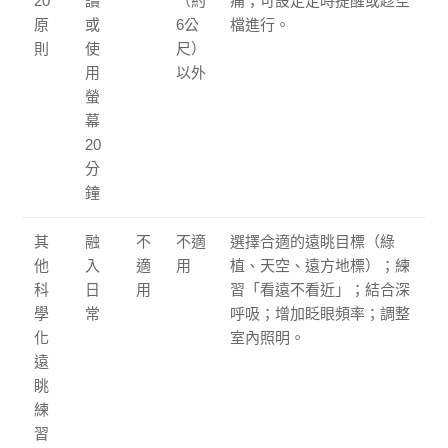
20
讀
（約
痛；可設定定時提醒或趁空
原
或
6公
檔進行。
則
使
尺）
用
以外
螢
幕
20
分
鐘
其
融
不
不適
選擇合適的遠眺目標（綠
他
入
適
用
植、天空、遠方地標）；練
科
日
用
習「看遠不看近」；結合深
學
常
呼吸；增加眨眼頻率；調整
化
室內照明。
遠
眺
練
習