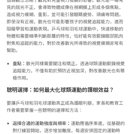
見的屈光不正，會導致物體成像在視網膜上形成多個焦點，
造成視力模糊、重影，並可能引發眼睛疲勞、頭痛等問題。
即使沒有近視，散光也可能影響孩子的視覺追蹤能力，進而
阻礙學習和運動表現。乒乓球和羽毛球運動中，快速移動的
物體和需要精準判斷距離的特性，恰好能有效鍛鍊眼部肌肉
對焦和追蹤的能力，對於改善散光所導致的視覺模糊非常有
幫助。
重點：
散光同樣需要關注和矯正。透過球類運動鍛鍊視覺
追蹤能力，不僅有助於預防近視加深，對改善散光也有積
極作用。
聰明選擇：如何最大化球類運動的護眼效益？
要讓乒乓球和羽毛球運動真正成為護眼利器，家長和教育工
作者需要掌握一些聰明的選擇和方法：
選擇合適的運動強度與頻率：
運動應循序漸進，從基礎的
對打練習開始，逐步增加難度。每週安排固定的運動時