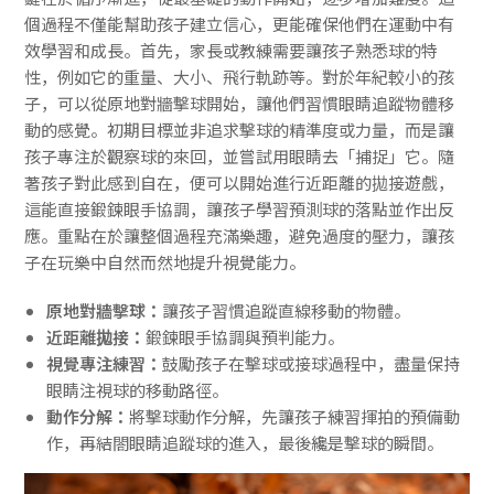
個過程不僅能幫助孩子建立信心，更能確保他們在運動中有
效學習和成長。首先，家長或教練需要讓孩子熟悉球的特
性，例如它的重量、大小、飛行軌跡等。對於年紀較小的孩
子，可以從原地對牆擊球開始，讓他們習慣眼睛追蹤物體移
動的感覺。初期目標並非追求擊球的精準度或力量，而是讓
孩子專注於觀察球的來回，並嘗試用眼睛去「捕捉」它。隨
著孩子對此感到自在，便可以開始進行近距離的拋接遊戲，
這能直接鍛鍊眼手協調，讓孩子學習預測球的落點並作出反
應。重點在於讓整個過程充滿樂趣，避免過度的壓力，讓孩
子在玩樂中自然而然地提升視覺能力。
原地對牆擊球：
讓孩子習慣追蹤直線移動的物體。
近距離拋接：
鍛鍊眼手協調與預判能力。
視覺專注練習：
鼓勵孩子在擊球或接球過程中，盡量保持
眼睛注視球的移動路徑。
動作分解：
將擊球動作分解，先讓孩子練習揮拍的預備動
作，再結閤眼睛追蹤球的進入，最後纔是擊球的瞬間。