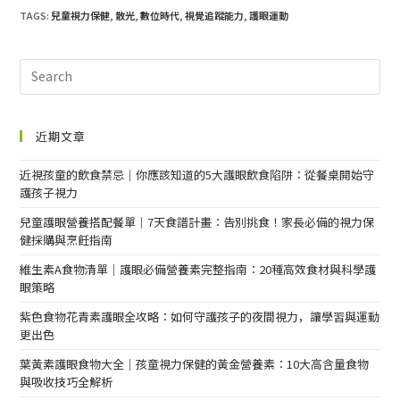
TAGS:
兒童視力保健
,
散光
,
數位時代
,
視覺追蹤能力
,
護眼運動
近期文章
近視孩童的飲食禁忌｜你應該知道的5大護眼飲食陷阱：從餐桌開始守
護孩子視力
兒童護眼營養搭配餐單｜7天食譜計畫：告別挑食！家長必備的視力保
健採購與烹飪指南
維生素A食物清單｜護眼必備營養素完整指南：20種高效食材與科學護
眼策略
紫色食物花青素護眼全攻略：如何守護孩子的夜間視力，讓學習與運動
更出色
葉黃素護眼食物大全｜孩童視力保健的黃金營養素：10大高含量食物
與吸收技巧全解析