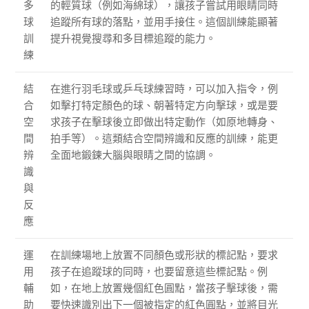
多
的輕質球（例如海綿球），讓孩子嘗試用眼睛同時
球
追蹤所有球的落點，並用手接住。這個訓練能顯著
訓
提升視覺搜尋和多目標追蹤的能力。
練
結
在進行羽毛球或乒乓球練習時，可以加入指令，例
合
如擊打特定顏色的球、朝著特定方向擊球，或是要
空
求孩子在擊球後立即做出特定動作（如原地轉身、
間
拍手等）。這類結合空間辨識和反應的訓練，能更
辨
全面地鍛鍊大腦與眼睛之間的協調。
識
與
反
應
運
在訓練場地上放置不同顏色或形狀的標記點，要求
用
孩子在追蹤球的同時，也要留意這些標記點。例
輔
如，在地上放置幾個紅色圓點，當孩子擊球後，需
助
要快速識別出下一個被指定的紅色圓點，並將目光