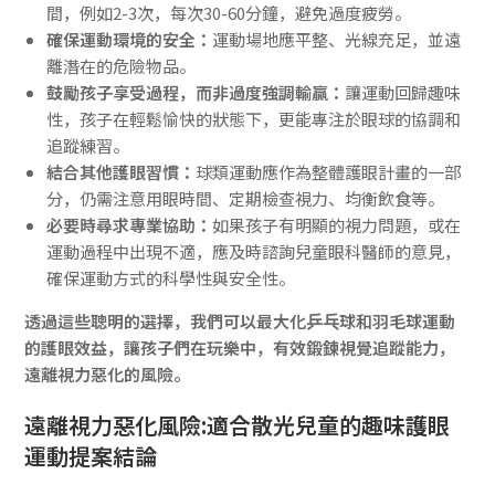
間，例如2-3次，每次30-60分鐘，避免過度疲勞。
確保運動環境的安全：
運動場地應平整、光線充足，並遠
離潛在的危險物品。
鼓勵孩子享受過程，而非過度強調輸贏：
讓運動回歸趣味
性，孩子在輕鬆愉快的狀態下，更能專注於眼球的協調和
追蹤練習。
結合其他護眼習慣：
球類運動應作為整體護眼計畫的一部
分，仍需注意用眼時間、定期檢查視力、均衡飲食等。
必要時尋求專業協助：
如果孩子有明顯的視力問題，或在
運動過程中出現不適，應及時諮詢兒童眼科醫師的意見，
確保運動方式的科學性與安全性。
透過這些聰明的選擇，我們可以最大化乒乓球和羽毛球運動
的護眼效益，讓孩子們在玩樂中，有效鍛鍊視覺追蹤能力，
遠離視力惡化的風險。
遠離視力惡化風險:適合散光兒童的趣味護眼
運動提案結論