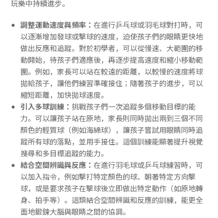
玩樂中持續進步。
調整運動速度與頻率：
在進行乒乓球或羽毛球對打時，可
以逐漸增加發球或擊球的速度，迫使孩子們的眼睛更快地
做出反應和追蹤。對於初學者，可以從慢速、大範圍的移
動開始，待孩子們適應後，再逐步提高速度和縮小移動範
圍。例如，家長可以站在較遠的距離，以較慢的速度將球
拋給孩子，讓他們練習準確接住；隨著孩子的進步，可以
縮短距離，加快拋球速度。
引入多球訓練：
挑戰孩子們一次追蹤多個移動目標的能
力。可以讓孩子站在原地，家長則同時拋出兩到三個不同
顏色的輕質球（例如海綿球），讓孩子嘗試用眼睛同時追
蹤所有球的落點，並用手接住。這個訓練能顯著提升視覺
搜尋和多目標追蹤的能力。
結合空間辨識與反應：
在進行羽毛球或乒乓球練習時，可
以加入指令，例如擊打特定顏色的球、朝著特定方向擊
球，或是要求孩子在擊球後立即做出特定動作（如原地轉
身、拍手等）。這類結合空間辨識和反應的訓練，能更全
面地鍛鍊大腦與眼睛之間的協調。