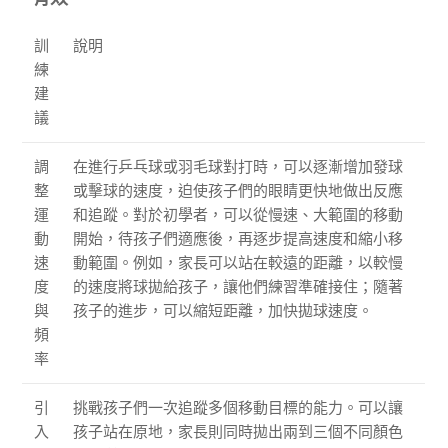
訓
說明
練
建
議
調
在進行乒乓球或羽毛球對打時，可以逐漸增加發球
整
或擊球的速度，迫使孩子們的眼睛更快地做出反應
運
和追蹤。對於初學者，可以從慢速、大範圍的移動
動
開始，待孩子們適應後，再逐步提高速度和縮小移
速
動範圍。例如，家長可以站在較遠的距離，以較慢
度
的速度將球拋給孩子，讓他們練習準確接住；隨著
與
孩子的進步，可以縮短距離，加快拋球速度。
頻
率
引
挑戰孩子們一次追蹤多個移動目標的能力。可以讓
入
孩子站在原地，家長則同時拋出兩到三個不同顏色