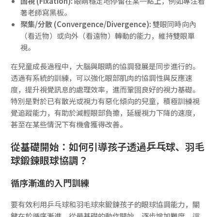
固視 (Fixation):
眼睛穩定地停留在某一點上，例如專注看
著老師寫黑板。
聚集/分散 (Convergence/Divergence):
雙眼同時向內
（看近物）或向外（看遠物）轉動的能力，維持雙眼單
視。
在兒童成長過程中，大腦與眼睛的協調發展是同步進行的。
透過有系統的訓練，可以強化眼部肌肉的協調性與反應速
度，提升視覺訊息的處理效率，進而鞏固良好的視力基礎。
特別是對於已有散光或視力有惡化傾向的兒童，積極訓練視
覺追蹤能力，有助於減輕眼部負擔，延緩視力下降的速度，
甚至在某些情況下有機會獲得改善。
從基礎開始：如何引導孩子透過乒乓球、羽毛
球鍛鍊眼球協調？
循序漸進的入門訓練
要有效利用乒乓球和羽毛球來鍛鍊孩子的眼球協調能力，關
鍵在於循序漸進，從最基礎的動作開始，逐步增加難度。這