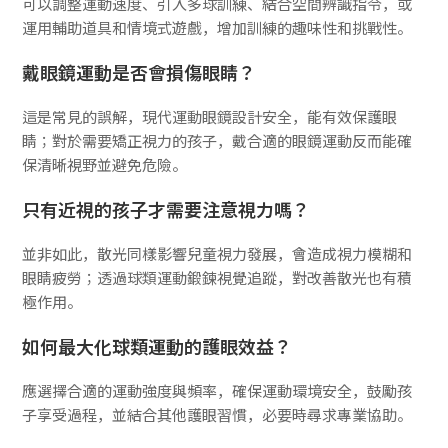
可以調整運動速度、引入多球訓練、結合空間辨識指令，或
運用輔助道具和情境式遊戲，增加訓練的趣味性和挑戰性。
戴眼鏡運動是否會損傷眼睛？
這是常見的誤解，現代運動眼鏡設計安全，能有效保護眼
睛；對於需要矯正視力的孩子，戴合適的眼鏡運動反而能確
保清晰視野並避免危險。
只有近視的孩子才需要注意視力嗎？
並非如此，散光同樣影響兒童視力發展，會造成視力模糊和
眼睛疲勞；透過球類運動鍛鍊視覺追蹤，對改善散光也有積
極作用。
如何最大化球類運動的護眼效益？
應選擇合適的運動強度與頻率，確保運動環境安全，鼓勵孩
子享受過程，並結合其他護眼習慣，必要時尋求專業協助。