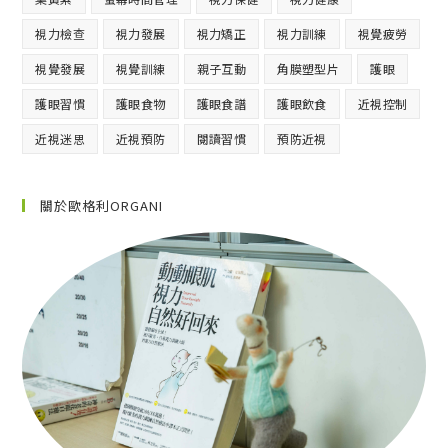
視力檢查
視力發展
視力矯正
視力訓練
視覺疲勞
視覺發展
視覺訓練
親子互動
角膜塑型片
護眼
護眼習慣
護眼食物
護眼食譜
護眼飲食
近視控制
近視迷思
近視預防
閱讀習慣
預防近視
關於歐格利ORGANI