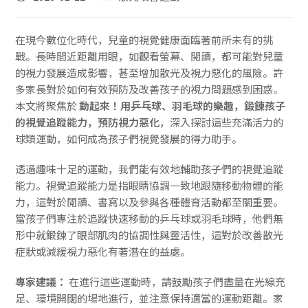
在現今數位化時代，兒童的視覺健康面臨著前所未有的挑
戰。長時間近距離用眼，如觀看螢幕、閱讀，都可能對兒童
的視力發展造成影響，甚至增加散光及視力惡化的風險。許
多家長對於如何有效預防及改善孩子的視力問題感到困惑。
本文將聚焦於
動起來！用乒乓球、羽毛球的樂趣，鍛鍊孩子
的視覺追蹤能力，預防視力惡化
，深入探討這些充滿活力的
球類運動，如何成為孩子們視覺發展的得力助手。
透過趣味十足的運動，我們能有效地輔助孩子們的視覺追蹤
能力。視覺追蹤能力是指眼睛協調一致地跟隨移動物體的能
力，這對於閱讀、書寫以及參與各種體育活動都至關重要。
當孩子們專注於追蹤快速移動的乒乓球或羽毛球時，他們無
形中就鍛鍊了眼部肌肉的協調性與靈活性，這對於改善散光
症狀或減緩視力惡化有著潛在的益處。
專家建議：
在進行這些運動時，請鼓勵孩子們盡量在光線充
足、環境開闊的場地進行，並注意保持適當的運動距離。家