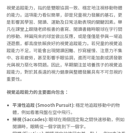
視覺追蹤能力，指的是雙眼協調一致、穩定地注視移動物體
的能力。這項能力看似簡單，卻是兒童視力發展的基石，更
是影響其學習、閱讀、運動及日常活動表現的關鍵因素。舉
凡在課堂上跟隨老師板書的書寫、閱讀書籍時眼球在字行間
的移動、辨識飛來的球並做出反應，或是僅僅是參與一場追
逐遊戲，都高度依賴良好的視覺追蹤能力。若兒童的視覺追
蹤能力不足，可能會出現閱讀困難、抄寫緩慢、注意力不集
中、容易疲勞，甚至影響手眼協調，進而可能加劇或誘發散
光與視力惡化等問題。因此，早期關注並培養孩子的視覺追
蹤能力，對於其長遠的視力健康與整體發展具有不可忽視的
重要性。
視覺追蹤能力的主要面向包含：
平滑性追蹤 (Smooth Pursuit):
穩定地追蹤移動中的物
體，例如看著飛盤在空中飛行。
掃視 (Saccades):
眼球在兩個固定點之間快速移動，例如
閱讀時，眼睛從一個字跳到下一個字。