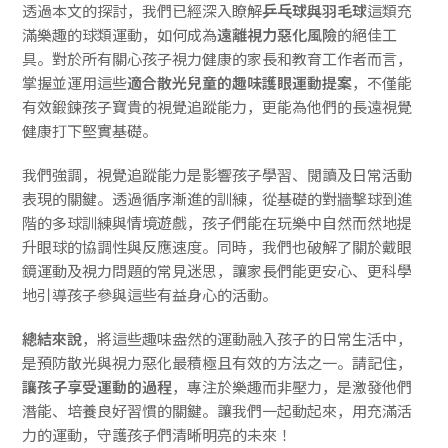
透過本文的探討，我們已經深入瞭解
乒乓球與羽毛球
這類充
滿樂趣的球類運動，如何成為
遠離視力惡化風險
的絕佳工
具。對於所有關心孩子視力健康的家長和教育工作者而言，
掌握並運用這些
適合散光兒童的趣味護眼運動提案
，不僅能
有效鍛鍊孩子寶貴的視覺追蹤能力，更能為他們的長遠視覺
健康打下堅實基礎。
我們強調，視覺追蹤能力是影響孩子學習、閱讀及日常活動
表現的關鍵。透過循序漸進的訓練，從基礎的對牆擊球到進
階的多球訓練與情境遊戲，孩子們能在玩樂中自然而然地提
升眼球的協調性與反應速度。同時，我們也破解了關於戴眼
鏡運動及視力問題的常見迷思，讓家長們能更安心、更科學
地引導孩子參與這些有益身心的活動。
總結來說
，將這些趣味盎然的運動融入孩子的日常生活中，
是預防散光與視力惡化最積極且有效的方法之一。請記住，
讓孩子享受運動的過程
，專注於樂趣而非壓力，是激發他們
潛能、培養良好習慣的關鍵。讓我們一起動起來，用充滿活
力的運動，守護孩子們清晰明亮的未來！