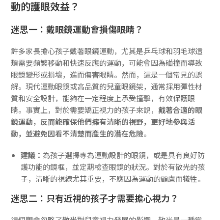
動的護眼效益？
迷思一：戴眼鏡運動會損傷眼睛？
許多家長擔心孩子戴著眼鏡運動，尤其是乒乓球和羽毛球這
類需要頻繁移動和快速反應的運動，可能會因為碰撞而導致
眼鏡變形或損壞，進而傷害眼睛。然而，這是一個常見的誤
解。現代運動眼鏡或高品質的兒童眼鏡架，通常採用彈性材
質和安全設計，能夠在一定程度上承受撞擊，有效保護眼
睛。事實上，對於需要矯正視力的孩子來說，
戴著合適的眼
鏡運動，反而能確保他們擁有清晰的視野，更好地參與活
動，並避免因看不清楚而產生的潛在危險
。
建議：
為孩子選擇專為運動設計的眼鏡，或是具有良好防
護功能的鏡框，並定期檢查眼鏡的狀況。對於有散光的孩
子，清晰的視線尤其重要，不應因為運動的顧慮而犧牲。
迷思二：只有近視的孩子才需要擔心視力？
這個觀念忽略了
散光
對兒童視力發展的影響。散光是一種常