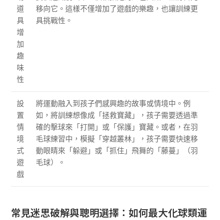
道
移向它。這樣不僅增加了遊戲的樂趣，也讓訓練更
具
具挑戰性。
增
加
趣
味
性
設
將運動融入到孩子們感興趣的故事或情境中。例
置
如，將訓練想像成「拯救寶藏」，孩子需要透過準
情
確的擊球來「打開」或「保護」寶藏。或者，在羽
境
毛球練習中，模擬「穿越叢林」，孩子需要快速移
式
動眼睛來「躲避」或「抓住」飛舞的「藤蔓」（羽
遊
毛球）。
戲
常見迷思破解與聰明選擇：如何最大化球類運