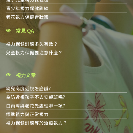
青少年視力保健訓練
老花視力保健青壯班
常見 QA
視力保健訓練多久有效？
兒童視力保健要注意什麼？
視力文章
幼兒高度近視怎麼辦?
為防近視孩子不去安親班嗎?
白內障與老花先處理哪一項?
標準視力與正常視力
視力保健訓練等於治療視力？