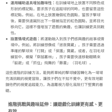
運用輔助道具增加趣味性：
在訓練場地上放置不同顏色或
形狀的標記點，要求孩子在追蹤球的同時，也要留意這些
標記點。例如，在地上放置幾個紅色圓點，當孩子擊球
後，需要快速識別出下一個被指定的紅色圓點，並將目光
移向它。這樣不僅增加了遊戲的樂趣，也讓訓練更具挑戰
性。
設置情境式遊戲：
將運動融入到孩子們感興趣的故事或情
境中。例如，將訓練想像成「拯救寶藏」，孩子需要透過
準確的擊球來「打開」或「保護」寶藏。或者，在羽毛球
練習中，模擬「穿越叢林」，孩子需要快速移動眼睛來
「躲避」或「抓住」飛舞的「藤蔓」（羽毛球）。
這些進階的訓練方法，能夠將單純的擊球練習轉化為一場場
充滿挑戰的視覺冒險，讓孩子們在不知不覺中，更有效地鍛
鍊他們的視覺追蹤能力，為遠離視力惡化風險打下堅實的基
礎。
進階挑戰與趣味延伸：讓遊戲化訓練更有感、更
有效