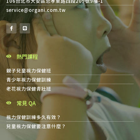
106台北市大安區忠孝東路四段209號9樓-1
service@organi.com.tw
熱門課程
親子兒童視力保健班
青少年視力保健訓練
老花視力保健青壯班
常見 QA
視力保健訓練多久有效？
兒童視力保健要注意什麼？