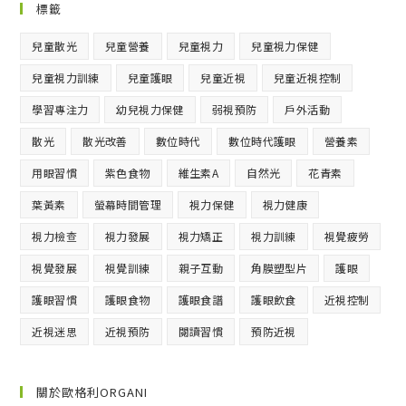
標籤
兒童散光
兒童營養
兒童視力
兒童視力保健
兒童視力訓練
兒童護眼
兒童近視
兒童近視控制
學習專注力
幼兒視力保健
弱視預防
戶外活動
散光
散光改善
數位時代
數位時代護眼
營養素
用眼習慣
紫色食物
維生素A
自然光
花青素
葉黃素
螢幕時間管理
視力保健
視力健康
視力檢查
視力發展
視力矯正
視力訓練
視覺疲勞
視覺發展
視覺訓練
親子互動
角膜塑型片
護眼
護眼習慣
護眼食物
護眼食譜
護眼飲食
近視控制
近視迷思
近視預防
閱讀習慣
預防近視
關於歐格利ORGANI