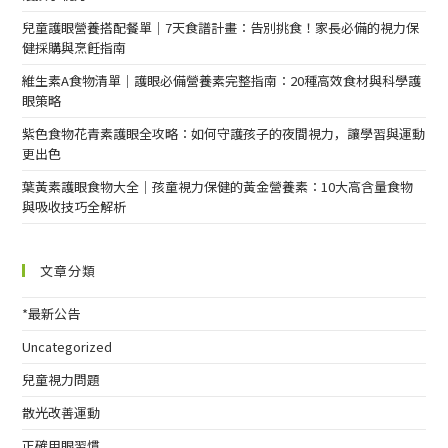
兒童護眼營養搭配餐單｜7天食譜計畫：告別挑食！家長必備的視力保
健採購與烹飪指南
維生素A食物清單｜護眼必備營養素完整指南：20種高效食材與科學護
眼策略
紫色食物花青素護眼全攻略：如何守護孩子的夜間視力，讓學習與運動
更出色
葉黃素護眼食物大全｜孩童視力保健的黃金營養素：10大高含量食物
與吸收技巧全解析
文章分類
*最新公告
Uncategorized
兒童視力問題
散光改善運動
正確用眼習慣