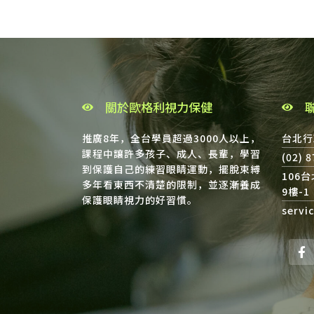
關於歐格利視力保健
推廣8年，全台學員超過3000人以上，
台北行
課程中讓許多孩子、成人、長輩，學習
(02) 
到保護自己的練習眼睛運動，擺脫束縛
106
多年看東西不清楚的限制，並逐漸養成
9樓-1
保護眼睛視力的好習慣。
servi