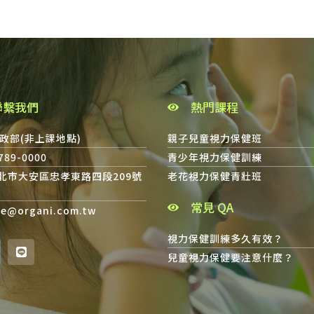
聯繫我們
熱門課程
政部(非上課地點)
親子兒童視力保健班
8789-0000
青少年視力保健訓練
台北市大安區忠孝東路四段209號
老花視力保健青壯班
常見 QA
ce@organi.com.tw
視力保健訓練多久有效？
兒童視力保健要注意什麼？