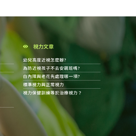
視力文章
幼兒高度近視怎麼辦?
為防近視孩子不去安親班嗎?
白內障與老花先處理哪一項?
標準視力與正常視力
視力保健訓練等於治療視力？