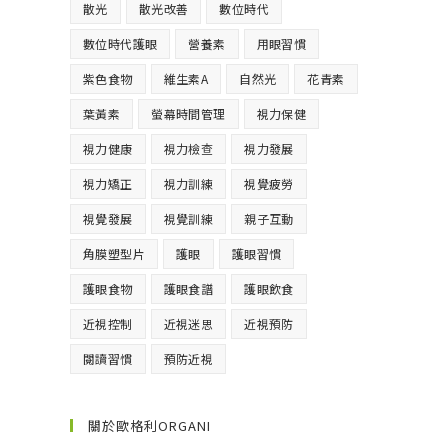
散光
散光改善
數位時代
數位時代護眼
營養素
用眼習慣
紫色食物
維生素A
自然光
花青素
葉黃素
螢幕時間管理
視力保健
視力健康
視力檢查
視力發展
視力矯正
視力訓練
視覺疲勞
視覺發展
視覺訓練
親子互動
角膜塑型片
護眼
護眼習慣
護眼食物
護眼食譜
護眼飲食
近視控制
近視迷思
近視預防
閱讀習慣
預防近視
關於歐格利ORGANI