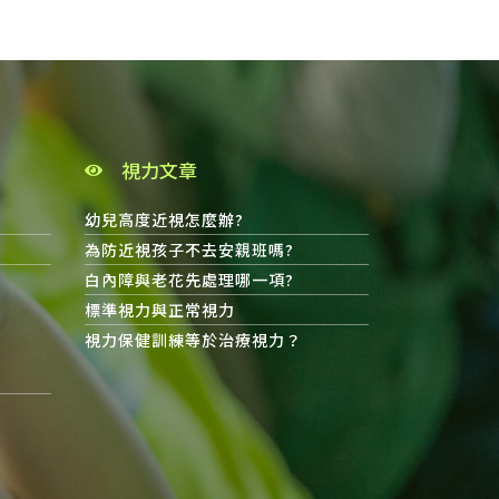
視力文章
幼兒高度近視怎麼辦?
為防近視孩子不去安親班嗎?
白內障與老花先處理哪一項?
標準視力與正常視力
視力保健訓練等於治療視力？