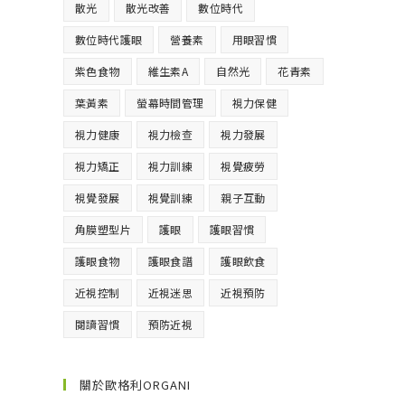
散光
散光改善
數位時代
數位時代護眼
營養素
用眼習慣
紫色食物
維生素A
自然光
花青素
葉黃素
螢幕時間管理
視力保健
視力健康
視力檢查
視力發展
視力矯正
視力訓練
視覺疲勞
視覺發展
視覺訓練
親子互動
角膜塑型片
護眼
護眼習慣
護眼食物
護眼食譜
護眼飲食
近視控制
近視迷思
近視預防
閱讀習慣
預防近視
關於歐格利ORGANI