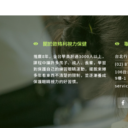
關於歐格利視力保健
推廣8年，全台學員超過3000人以上，
台北行
課程中讓許多孩子、成人、長輩，學習
(02) 
到保護自己的練習眼睛運動，擺脫束縛
106
多年看東西不清楚的限制，並逐漸養成
9樓-1
保護眼睛視力的好習慣。
servi