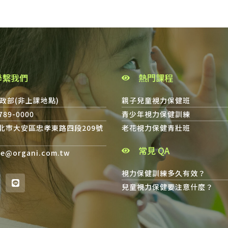
聯繫我們
熱門課程
政部(非上課地點)
親子兒童視力保健班
8789-0000
青少年視力保健訓練
台北市大安區忠孝東路四段209號
老花視力保健青壯班
常見 QA
ce@organi.com.tw
視力保健訓練多久有效？
兒童視力保健要注意什麼？