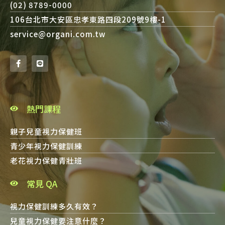
(02) 8789-0000
106台北市大安區忠孝東路四段209號9樓-1
service@organi.com.tw
熱門課程
親子兒童視力保健班
青少年視力保健訓練
老花視力保健青壯班
常見 QA
視力保健訓練多久有效？
兒童視力保健要注意什麼？