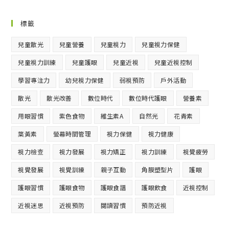
標籤
兒童散光
兒童營養
兒童視力
兒童視力保健
兒童視力訓練
兒童護眼
兒童近視
兒童近視控制
學習專注力
幼兒視力保健
弱視預防
戶外活動
散光
散光改善
數位時代
數位時代護眼
營養素
用眼習慣
紫色食物
維生素A
自然光
花青素
葉黃素
螢幕時間管理
視力保健
視力健康
視力檢查
視力發展
視力矯正
視力訓練
視覺疲勞
視覺發展
視覺訓練
親子互動
角膜塑型片
護眼
護眼習慣
護眼食物
護眼食譜
護眼飲食
近視控制
近視迷思
近視預防
閱讀習慣
預防近視