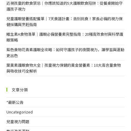
近視孩童的飲食禁忌｜你應該知道的5大護眼飲食陷阱：從餐桌開始守
護孩子視力
兒童護眼營養搭配餐單｜7天食譜計畫：告別挑食！家長必備的視力保
健採購與烹飪指南
維生素A食物清單｜護眼必備營養素完整指南：20種高效食材與科學護
眼策略
紫色食物花青素護眼全攻略：如何守護孩子的夜間視力，讓學習與運動
更出色
葉黃素護眼食物大全｜孩童視力保健的黃金營養素：10大高含量食物
與吸收技巧全解析
文章分類
*最新公告
Uncategorized
兒童視力問題