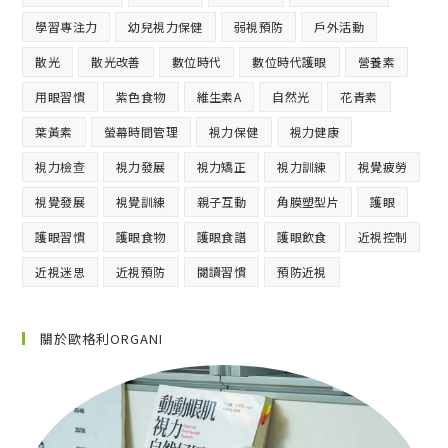
學習專注力
幼兒視力保健
弱視預防
戶外活動
散光
散光改善
數位時代
數位時代護眼
營養素
用眼習慣
紫色食物
維生素A
自然光
花青素
葉黃素
螢幕時間管理
視力保健
視力健康
視力檢查
視力發展
視力矯正
視力訓練
視覺疲勞
視覺發展
視覺訓練
親子互動
角膜塑型片
護眼
護眼習慣
護眼食物
護眼食譜
護眼飲食
近視控制
近視迷思
近視預防
閱讀習慣
預防近視
關於歐格利ORGANI