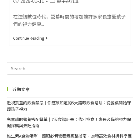
2026-01-11
親子視力班
在這個數位時代，螢幕時間的增加讓許多家長擔憂孩子
們的視力健康...
Continue Reading
近期文章
近視孩童的飲食禁忌｜你應該知道的5大護眼飲食陷阱：從餐桌開始守
護孩子視力
兒童護眼營養搭配餐單｜7天食譜計畫：告別挑食！家長必備的視力保
健採購與烹飪指南
維生素A食物清單｜護眼必備營養素完整指南：20種高效食材與科學護