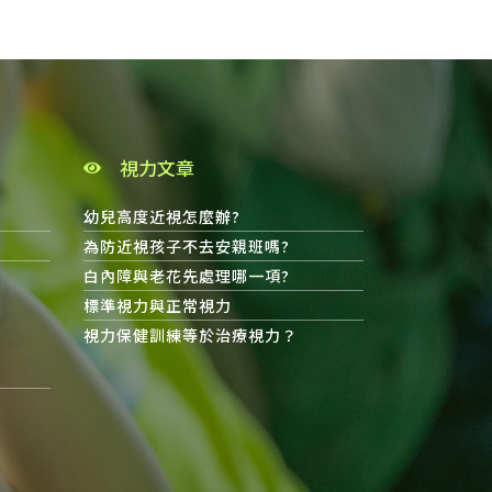
視力文章
幼兒高度近視怎麼辦?
為防近視孩子不去安親班嗎?
白內障與老花先處理哪一項?
標準視力與正常視力
視力保健訓練等於治療視力？