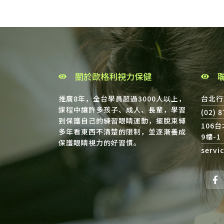
關於歐格利視力保健
推廣8年，全台學員超過3000人以上，
台北行
課程中讓許多孩子、成人、長輩，學習
(02) 
到保護自己的練習眼睛運動，擺脫束縛
106
多年看東西不清楚的限制，並逐漸養成
9樓-1
保護眼睛視力的好習慣。
servi