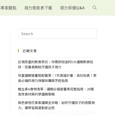
-專家觀點
視力檢查表下載
視力保健Q&A
近期文章
近視孩童的飲食禁忌｜你應該知道的5大護眼飲食陷
阱：從餐桌開始守護孩子視力
兒童護眼營養搭配餐單｜7天食譜計畫：告別挑食！家
長必備的視力保健採購與烹飪指南
維生素A食物清單｜護眼必備營養素完整指南：20種
高效食材與科學護眼策略
紫色食物花青素護眼全攻略：如何守護孩子的夜間視
力，讓學習與運動更出色