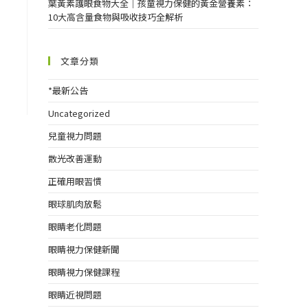
葉黃素護眼食物大全｜孩童視力保健的黃金營養素：
10大高含量食物與吸收技巧全解析
文章分類
*最新公告
Uncategorized
兒童視力問題
散光改善運動
正確用眼習慣
眼球肌肉放鬆
眼睛老化問題
眼睛視力保健新聞
眼睛視力保健課程
眼睛近視問題