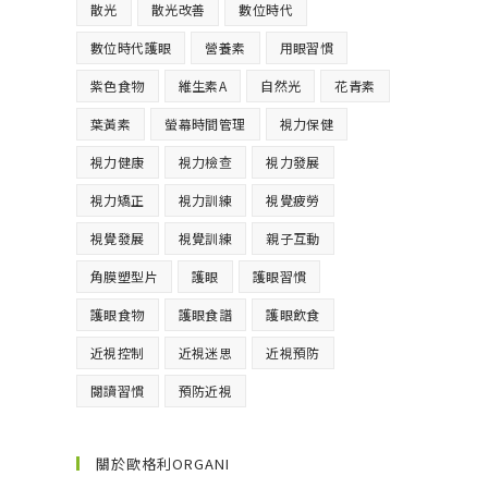
散光
散光改善
數位時代
數位時代護眼
營養素
用眼習慣
紫色食物
維生素A
自然光
花青素
葉黃素
螢幕時間管理
視力保健
視力健康
視力檢查
視力發展
視力矯正
視力訓練
視覺疲勞
視覺發展
視覺訓練
親子互動
角膜塑型片
護眼
護眼習慣
護眼食物
護眼食譜
護眼飲食
近視控制
近視迷思
近視預防
閱讀習慣
預防近視
關於歐格利ORGANI