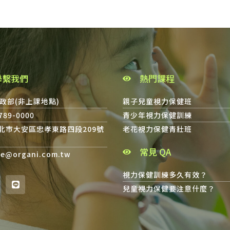
聯繫我們
熱門課程
政部(非上課地點)
親子兒童視力保健班
8789-0000
青少年視力保健訓練
台北市大安區忠孝東路四段209號
老花視力保健青壯班
常見 QA
ce@organi.com.tw
視力保健訓練多久有效？
兒童視力保健要注意什麼？