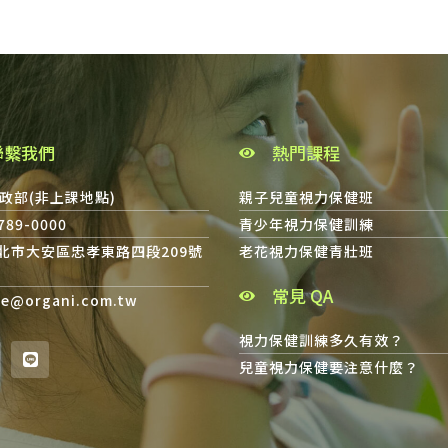
聯繫我們
熱門課程
政部(非上課地點)
親子兒童視力保健班
8789-0000
青少年視力保健訓練
台北市大安區忠孝東路四段209號
老花視力保健青壯班
常見 QA
ce@organi.com.tw
視力保健訓練多久有效？
兒童視力保健要注意什麼？