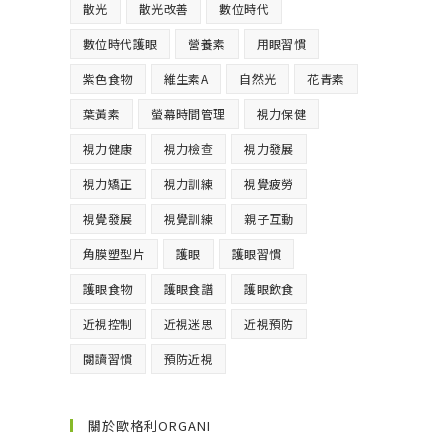
散光
散光改善
數位時代
數位時代護眼
營養素
用眼習慣
紫色食物
維生素A
自然光
花青素
葉黃素
螢幕時間管理
視力保健
視力健康
視力檢查
視力發展
視力矯正
視力訓練
視覺疲勞
視覺發展
視覺訓練
親子互動
角膜塑型片
護眼
護眼習慣
護眼食物
護眼食譜
護眼飲食
近視控制
近視迷思
近視預防
閱讀習慣
預防近視
關於歐格利ORGANI