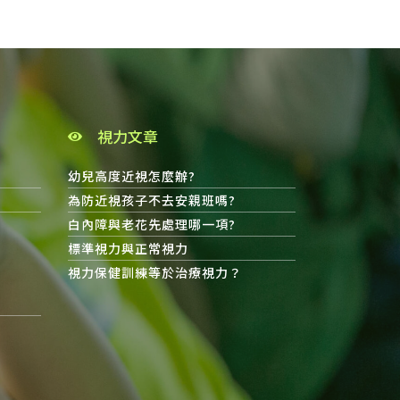
視力文章
幼兒高度近視怎麼辦?
為防近視孩子不去安親班嗎?
白內障與老花先處理哪一項?
標準視力與正常視力
視力保健訓練等於治療視力？