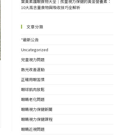
葉黃素護眼食物大全｜孩童視力保健的黃金營養素：
10大高含量食物與吸收技巧全解析
文章分類
*最新公告
Uncategorized
兒童視力問題
散光改善運動
正確用眼習慣
眼球肌肉放鬆
眼睛老化問題
眼睛視力保健新聞
眼睛視力保健課程
眼睛近視問題