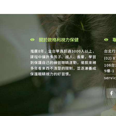
關於歐格利視力保健
推廣8年，全台學員超過3000人以上，
台北行
課程中讓許多孩子、成人、長輩，學習
(02) 
到保護自己的練習眼睛運動，擺脫束縛
106
多年看東西不清楚的限制，並逐漸養成
9樓-1
保護眼睛視力的好習慣。
servi