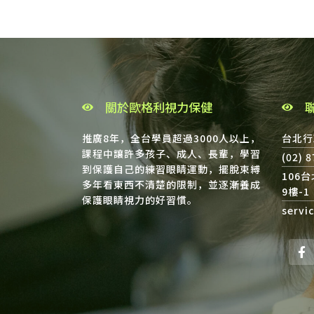
關於歐格利視力保健
推廣8年，全台學員超過3000人以上，
台北行
課程中讓許多孩子、成人、長輩，學習
(02) 
到保護自己的練習眼睛運動，擺脫束縛
106
多年看東西不清楚的限制，並逐漸養成
9樓-1
保護眼睛視力的好習慣。
servi