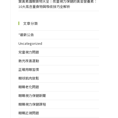
葉黃素護眼食物大全｜孩童視力保健的黃金營養素：
10大高含量食物與吸收技巧全解析
文章分類
*最新公告
Uncategorized
兒童視力問題
散光改善運動
正確用眼習慣
眼球肌肉放鬆
眼睛老化問題
眼睛視力保健新聞
眼睛視力保健課程
眼睛近視問題