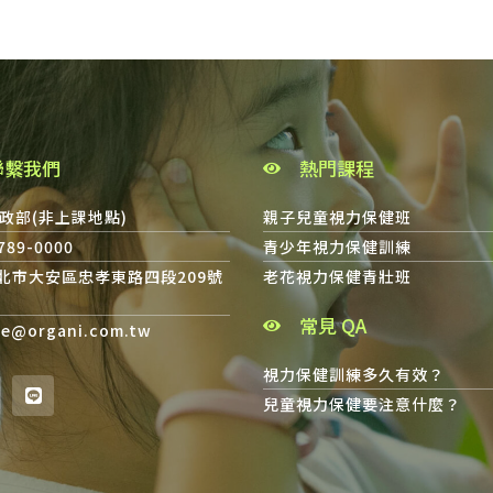
聯繫我們
熱門課程
政部(非上課地點)
親子兒童視力保健班
8789-0000
青少年視力保健訓練
台北市大安區忠孝東路四段209號
老花視力保健青壯班
常見 QA
ce@organi.com.tw
視力保健訓練多久有效？
兒童視力保健要注意什麼？