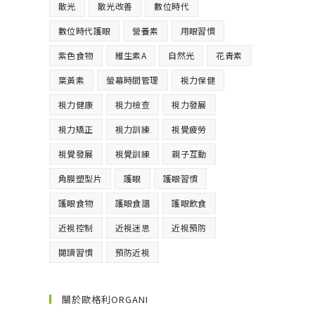
散光
散光改善
數位時代
數位時代護眼
營養素
用眼習慣
紫色食物
維生素A
自然光
花青素
葉黃素
螢幕時間管理
視力保健
視力健康
視力檢查
視力發展
視力矯正
視力訓練
視覺疲勞
視覺發展
視覺訓練
親子互動
角膜塑型片
護眼
護眼習慣
護眼食物
護眼食譜
護眼飲食
近視控制
近視迷思
近視預防
閱讀習慣
預防近視
關於歐格利ORGANI