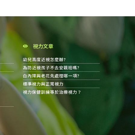
視力文章
幼兒高度近視怎麼辦?
為防近視孩子不去安親班嗎?
白內障與老花先處理哪一項?
標準視力與正常視力
視力保健訓練等於治療視力？