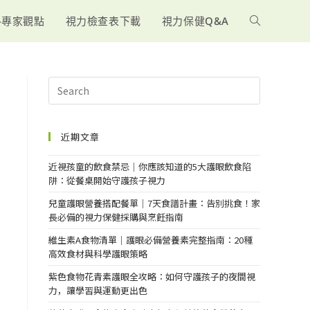
-專家觀點
視力檢查表下載
視力保健Q&A
近期文章
近視孩童的飲食禁忌｜你應該知道的5大護眼飲食陷
阱：從餐桌開始守護孩子視力
兒童護眼營養搭配餐單｜7天食譜計畫：告別挑食！家
長必備的視力保健採購與烹飪指南
維生素A食物清單｜護眼必備營養素完整指南：20種
高效食材與科學護眼策略
紫色食物花青素護眼全攻略：如何守護孩子的夜間視
力，讓學習與運動更出色