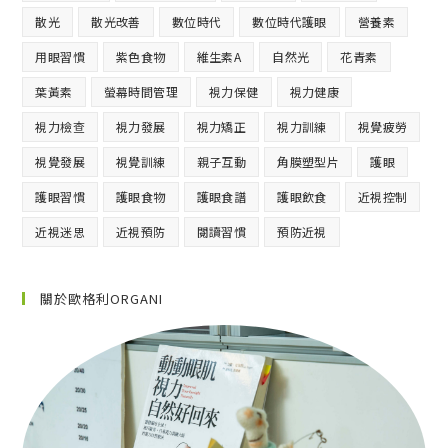
散光
散光改善
數位時代
數位時代護眼
營養素
用眼習慣
紫色食物
維生素A
自然光
花青素
葉黃素
螢幕時間管理
視力保健
視力健康
視力檢查
視力發展
視力矯正
視力訓練
視覺疲勞
視覺發展
視覺訓練
親子互動
角膜塑型片
護眼
護眼習慣
護眼食物
護眼食譜
護眼飲食
近視控制
近視迷思
近視預防
閱讀習慣
預防近視
關於歐格利ORGANI