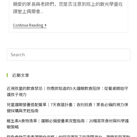
親愛的家長與老師們，您是否注意到班上的散光學童在
課堂上偶爾會...
Continue Reading
近期文章
近視孩童的飲食禁忌｜你應該知道的5大護眼飲食陷阱：從餐桌開始守
護孩子視力
兒童護眼營養搭配餐單｜7天食譜計畫：告別挑食！家長必備的視力保
健採購與烹飪指南
維生素A食物清單｜護眼必備營養素完整指南：20種高效食材與科學護
眼策略
紫色食物花青素護眼全攻略：如何守護孩子的夜間視力，讓學習與運動