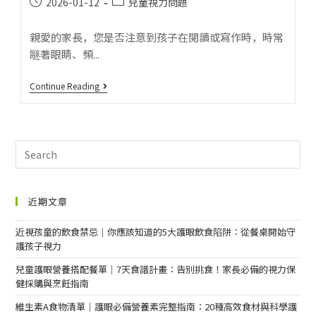
2026-01-12
兒童視力問題
親愛的家長，您是否注意到孩子在閱讀或寫作時，時常
瞇著眼睛、頻...
Continue Reading
近期文章
近視孩童的飲食禁忌｜你應該知道的5大護眼飲食陷阱：從餐桌開始守
護孩子視力
兒童護眼營養搭配餐單｜7天食譜計畫：告別挑食！家長必備的視力保
健採購與烹飪指南
維生素A食物清單｜護眼必備營養素完整指南：20種高效食材與科學護