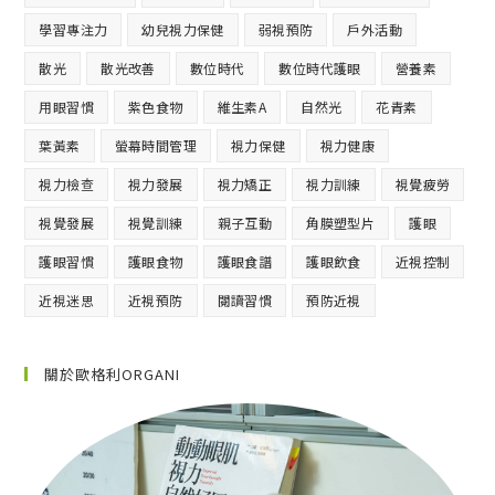
學習專注力
幼兒視力保健
弱視預防
戶外活動
散光
散光改善
數位時代
數位時代護眼
營養素
用眼習慣
紫色食物
維生素A
自然光
花青素
葉黃素
螢幕時間管理
視力保健
視力健康
視力檢查
視力發展
視力矯正
視力訓練
視覺疲勞
視覺發展
視覺訓練
親子互動
角膜塑型片
護眼
護眼習慣
護眼食物
護眼食譜
護眼飲食
近視控制
近視迷思
近視預防
閱讀習慣
預防近視
關於歐格利ORGANI