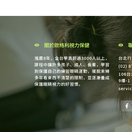
關於歐格利視力保健
推廣8年，全台學員超過3000人以上，
台北行
課程中讓許多孩子、成人、長輩，學習
(02) 
到保護自己的練習眼睛運動，擺脫束縛
106
多年看東西不清楚的限制，並逐漸養成
9樓-1
保護眼睛視力的好習慣。
servi