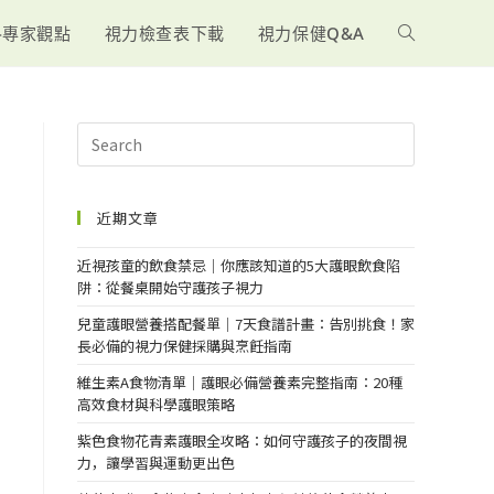
-專家觀點
視力檢查表下載
視力保健Q&A
近期文章
近視孩童的飲食禁忌｜你應該知道的5大護眼飲食陷
阱：從餐桌開始守護孩子視力
兒童護眼營養搭配餐單｜7天食譜計畫：告別挑食！家
長必備的視力保健採購與烹飪指南
維生素A食物清單｜護眼必備營養素完整指南：20種
高效食材與科學護眼策略
紫色食物花青素護眼全攻略：如何守護孩子的夜間視
力，讓學習與運動更出色