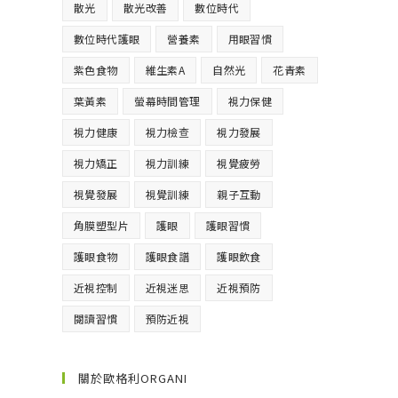
散光
散光改善
數位時代
數位時代護眼
營養素
用眼習慣
紫色食物
維生素A
自然光
花青素
葉黃素
螢幕時間管理
視力保健
視力健康
視力檢查
視力發展
視力矯正
視力訓練
視覺疲勞
視覺發展
視覺訓練
親子互動
角膜塑型片
護眼
護眼習慣
護眼食物
護眼食譜
護眼飲食
近視控制
近視迷思
近視預防
閱讀習慣
預防近視
關於歐格利ORGANI