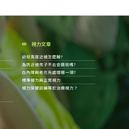
視力文章
幼兒高度近視怎麼辦?
為防近視孩子不去安親班嗎?
白內障與老花先處理哪一項?
標準視力與正常視力
視力保健訓練等於治療視力？