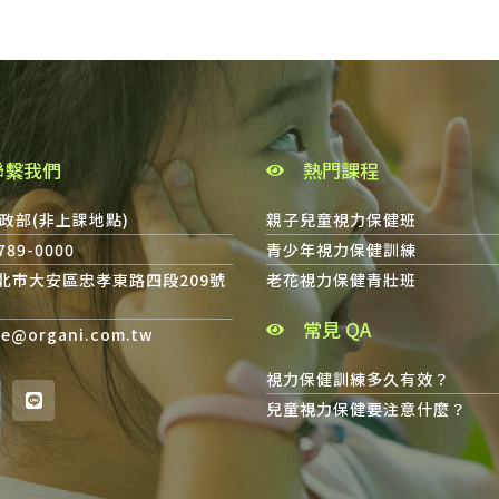
聯繫我們
熱門課程
政部(非上課地點)
親子兒童視力保健班
8789-0000
青少年視力保健訓練
台北市大安區忠孝東路四段209號
老花視力保健青壯班
常見 QA
ce@organi.com.tw
視力保健訓練多久有效？
兒童視力保健要注意什麼？