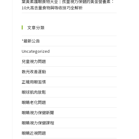
葉黃素護眼食物大全｜孩童視力保健的黃金營養素：
10大高含量食物與吸收技巧全解析
文章分類
*最新公告
Uncategorized
兒童視力問題
散光改善運動
正確用眼習慣
眼球肌肉放鬆
眼睛老化問題
眼睛視力保健新聞
眼睛視力保健課程
眼睛近視問題