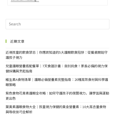
近期文章
近視孩童的飲食禁忌｜你應該知道的5大護眼飲食陷阱：從餐桌開始守
護孩子視力
兒童護眼營養搭配餐單｜7天食譜計畫：告別挑食！家長必備的視力保
健採購與烹飪指南
維生素A食物清單｜護眼必備營養素完整指南：20種高效食材與科學護
眼策略
紫色食物花青素護眼全攻略：如何守護孩子的夜間視力，讓學習與運動
更出色
葉黃素護眼食物大全｜孩童視力保健的黃金營養素：10大高含量食物
與吸收技巧全解析