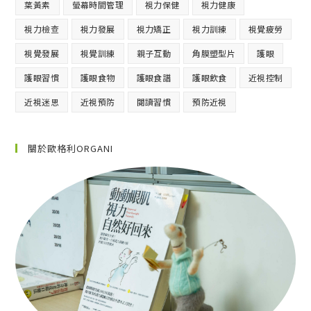
葉黃素
螢幕時間管理
視力保健
視力健康
視力檢查
視力發展
視力矯正
視力訓練
視覺疲勞
視覺發展
視覺訓練
親子互動
角膜塑型片
護眼
護眼習慣
護眼食物
護眼食譜
護眼飲食
近視控制
近視迷思
近視預防
閱讀習慣
預防近視
關於歐格利ORGANI