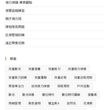
視力保健-專家觀點
視覺追蹤練習
親子視力班
課程常見問題
近視管理訓練
遠近聚焦切換
標籤
兒童散光
兒童營養
兒童視力
兒童視力保健
兒童視力訓練
兒童護眼
兒童近視
兒童近視控制
學習專注力
幼兒視力保健
弱視預防
戶外活動
散光
散光改善
數位時代
數位時代護眼
營養素
用眼習慣
紫色食物
維生素A
自然光
花青素