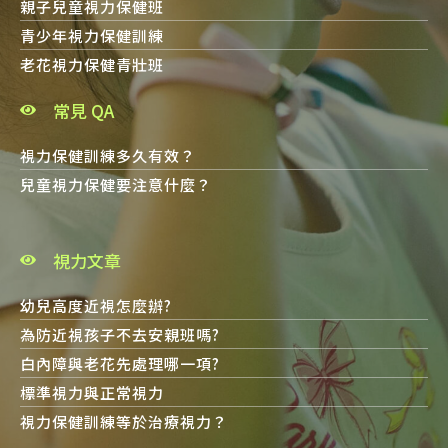
親子兒童視力保健班
青少年視力保健訓練
老花視力保健青壯班
常見 QA
視力保健訓練多久有效？
兒童視力保健要注意什麼？
視力文章
幼兒高度近視怎麼辦?
為防近視孩子不去安親班嗎?
白內障與老花先處理哪一項?
標準視力與正常視力
視力保健訓練等於治療視力？