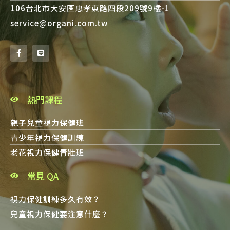
106台北市大安區忠孝東路四段209號9樓-1
service@organi.com.tw
熱門課程
親子兒童視力保健班
青少年視力保健訓練
老花視力保健青壯班
常見 QA
視力保健訓練多久有效？
兒童視力保健要注意什麼？