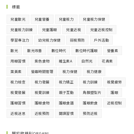
標籤
兒童散光
兒童營養
兒童視力
兒童視力保健
兒童視力訓練
兒童護眼
兒童近視
兒童近視控制
學習專注力
幼兒視力保健
弱視預防
戶外活動
散光
散光改善
數位時代
數位時代護眼
營養素
用眼習慣
紫色食物
維生素A
自然光
花青素
葉黃素
螢幕時間管理
視力保健
視力健康
視力檢查
視力發展
視力矯正
視力訓練
視覺疲勞
視覺發展
視覺訓練
親子互動
角膜塑型片
護眼
護眼習慣
護眼食物
護眼食譜
護眼飲食
近視控制
近視迷思
近視預防
閱讀習慣
預防近視
關於歐格利ORGANI