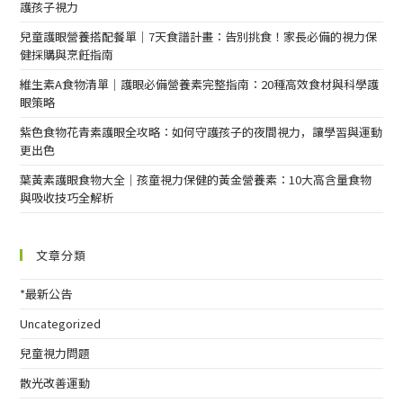
護孩子視力
兒童護眼營養搭配餐單｜7天食譜計畫：告別挑食！家長必備的視力保
健採購與烹飪指南
維生素A食物清單｜護眼必備營養素完整指南：20種高效食材與科學護
眼策略
紫色食物花青素護眼全攻略：如何守護孩子的夜間視力，讓學習與運動
更出色
葉黃素護眼食物大全｜孩童視力保健的黃金營養素：10大高含量食物
與吸收技巧全解析
文章分類
*最新公告
Uncategorized
兒童視力問題
散光改善運動