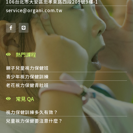
106台北市大安區忠孝東路四段209號9樓-1
service@organi.com.tw
熱門課程
親子兒童視力保健班
青少年視力保健訓練
老花視力保健青壯班
常見 QA
視力保健訓練多久有效？
兒童視力保健要注意什麼？