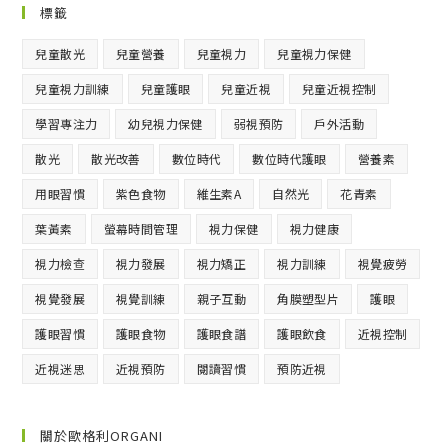
標籤
兒童散光
兒童營養
兒童視力
兒童視力保健
兒童視力訓練
兒童護眼
兒童近視
兒童近視控制
學習專注力
幼兒視力保健
弱視預防
戶外活動
散光
散光改善
數位時代
數位時代護眼
營養素
用眼習慣
紫色食物
維生素A
自然光
花青素
葉黃素
螢幕時間管理
視力保健
視力健康
視力檢查
視力發展
視力矯正
視力訓練
視覺疲勞
視覺發展
視覺訓練
親子互動
角膜塑型片
護眼
護眼習慣
護眼食物
護眼食譜
護眼飲食
近視控制
近視迷思
近視預防
閱讀習慣
預防近視
關於歐格利ORGANI