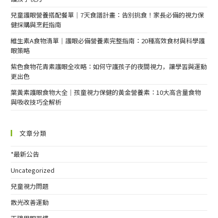
兒童護眼營養搭配餐單｜7天食譜計畫：告別挑食！家長必備的視力保
健採購與烹飪指南
維生素A食物清單｜護眼必備營養素完整指南：20種高效食材與科學護
眼策略
紫色食物花青素護眼全攻略：如何守護孩子的夜間視力，讓學習與運動
更出色
葉黃素護眼食物大全｜孩童視力保健的黃金營養素：10大高含量食物
與吸收技巧全解析
文章分類
*最新公告
Uncategorized
兒童視力問題
散光改善運動