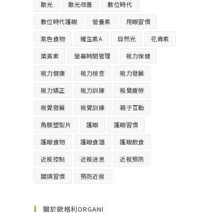
散光
散光改善
數位時代
數位時代護眼
營養素
用眼習慣
紫色食物
維生素A
自然光
花青素
葉黃素
螢幕時間管理
視力保健
視力健康
視力檢查
視力發展
視力矯正
視力訓練
視覺疲勞
視覺發展
視覺訓練
親子互動
角膜塑型片
護眼
護眼習慣
護眼食物
護眼食譜
護眼飲食
近視控制
近視迷思
近視預防
閱讀習慣
預防近視
關於歐格利ORGANI