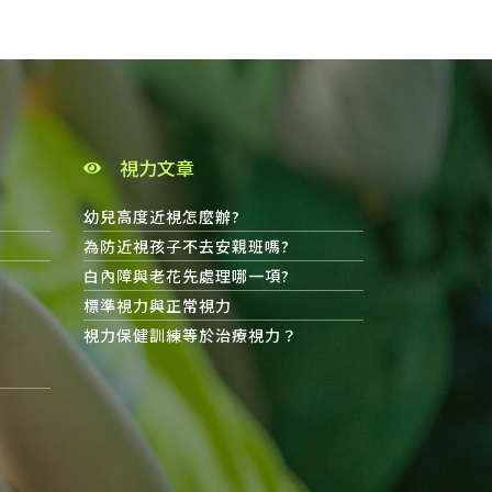
視力文章
幼兒高度近視怎麼辦?
為防近視孩子不去安親班嗎?
白內障與老花先處理哪一項?
標準視力與正常視力
視力保健訓練等於治療視力？