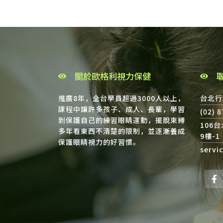
關於歐格利視力保健
推廣8年，全台學員超過3000人以上，
台北行
課程中讓許多孩子、成人、長輩，學習
(02) 
到保護自己的練習眼睛運動，擺脫束縛
106
多年看東西不清楚的限制，並逐漸養成
9樓-1
保護眼睛視力的好習慣。
servi