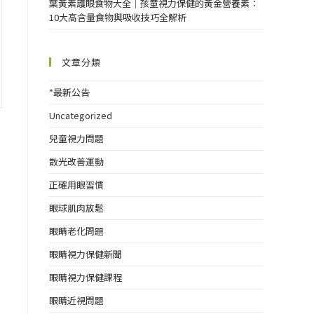
葉黃素護眼食物大全｜孩童視力保健的黃金營養素：
10大高含量食物與吸收技巧全解析
文章分類
*最新公告
Uncategorized
兒童視力問題
散光改善運動
正確用眼習慣
眼球肌肉放鬆
眼睛老化問題
眼睛視力保健新聞
眼睛視力保健課程
眼睛近視問題