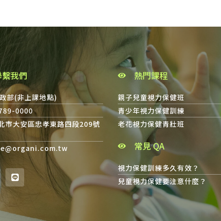
聯繫我們
熱門課程
政部(非上課地點)
親子兒童視力保健班
8789-0000
青少年視力保健訓練
台北市大安區忠孝東路四段209號
老花視力保健青壯班
常見 QA
ce@organi.com.tw
視力保健訓練多久有效？
兒童視力保健要注意什麼？