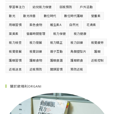
學習專注力
幼兒視力保健
弱視預防
戶外活動
散光
散光改善
數位時代
數位時代護眼
營養素
用眼習慣
紫色食物
維生素A
自然光
花青素
葉黃素
螢幕時間管理
視力保健
視力健康
視力檢查
視力發展
視力矯正
視力訓練
視覺疲勞
視覺發展
視覺訓練
親子互動
角膜塑型片
護眼
護眼習慣
護眼食物
護眼食譜
護眼飲食
近視控制
近視迷思
近視預防
閱讀習慣
預防近視
關於歐格利ORGANI