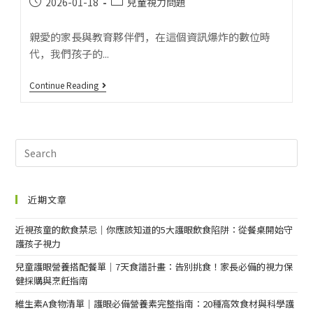
2026-01-18
兒童視力問題
親愛的家長與教育夥伴們，在這個資訊爆炸的數位時
代，我們孩子的...
Continue Reading
近期文章
近視孩童的飲食禁忌｜你應該知道的5大護眼飲食陷阱：從餐桌開始守
護孩子視力
兒童護眼營養搭配餐單｜7天食譜計畫：告別挑食！家長必備的視力保
健採購與烹飪指南
維生素A食物清單｜護眼必備營養素完整指南：20種高效食材與科學護