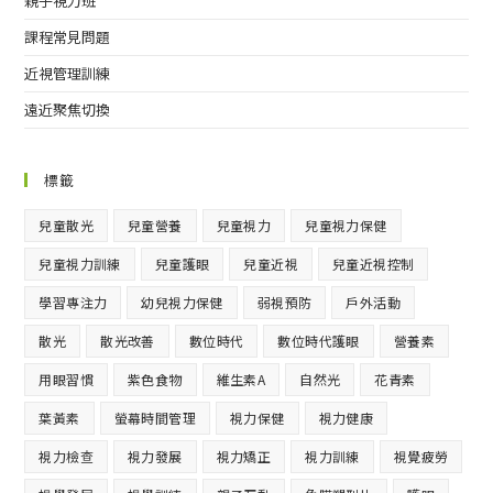
親子視力班
課程常見問題
近視管理訓練
遠近聚焦切換
標籤
兒童散光
兒童營養
兒童視力
兒童視力保健
兒童視力訓練
兒童護眼
兒童近視
兒童近視控制
學習專注力
幼兒視力保健
弱視預防
戶外活動
散光
散光改善
數位時代
數位時代護眼
營養素
用眼習慣
紫色食物
維生素A
自然光
花青素
葉黃素
螢幕時間管理
視力保健
視力健康
視力檢查
視力發展
視力矯正
視力訓練
視覺疲勞