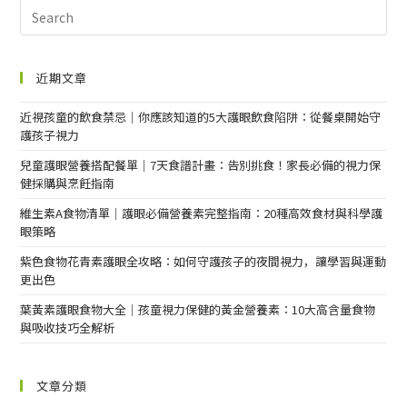
近期文章
近視孩童的飲食禁忌｜你應該知道的5大護眼飲食陷阱：從餐桌開始守
護孩子視力
兒童護眼營養搭配餐單｜7天食譜計畫：告別挑食！家長必備的視力保
健採購與烹飪指南
維生素A食物清單｜護眼必備營養素完整指南：20種高效食材與科學護
眼策略
紫色食物花青素護眼全攻略：如何守護孩子的夜間視力，讓學習與運動
更出色
葉黃素護眼食物大全｜孩童視力保健的黃金營養素：10大高含量食物
與吸收技巧全解析
文章分類