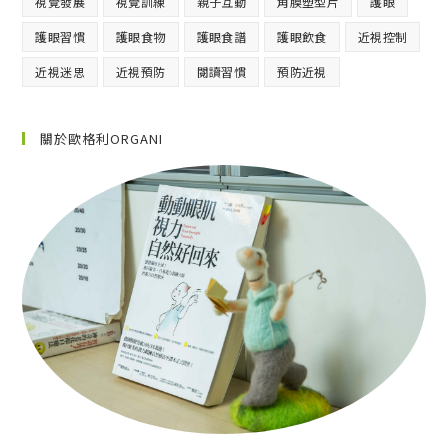
視覺發展
視覺訓練
親子互動
角膜塑型片
護眼
護眼習慣
護眼食物
護眼食譜
護眼飲食
近視控制
近視迷思
近視預防
閱讀習慣
預防近視
關於歐格利ORGANI