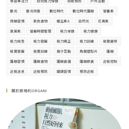
學習專注力
幼兒視力保健
弱視預防
戶外活動
散光
散光改善
數位時代
數位時代護眼
營養素
用眼習慣
紫色食物
維生素A
自然光
花青素
葉黃素
螢幕時間管理
視力保健
視力健康
視力檢查
視力發展
視力矯正
視力訓練
視覺疲勞
視覺發展
視覺訓練
親子互動
角膜塑型片
護眼
護眼習慣
護眼食物
護眼食譜
護眼飲食
近視控制
近視迷思
近視預防
閱讀習慣
預防近視
關於歐格利ORGANI