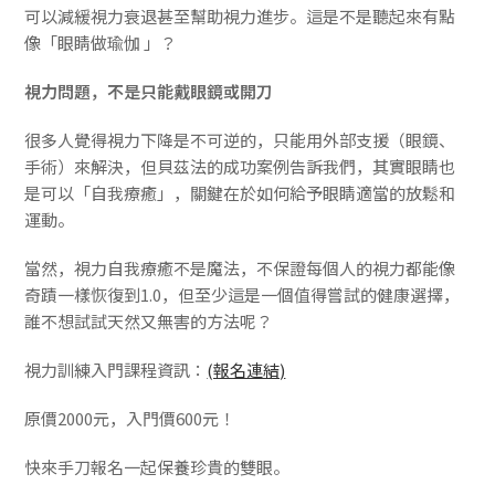
可以減緩視力衰退甚至幫助視力進步。這是不是聽起來有點
像「眼睛做瑜伽 」？
視力問題，不是只能戴眼鏡或開刀
很多人覺得視力下降是不可逆的，只能用外部支援（眼鏡、
手術）來解決，但貝茲法的成功案例告訴我們，其實眼睛也
是可以「自我療癒」，關鍵在於如何給予眼睛適當的放鬆和
運動。
當然，視力自我療癒不是魔法，不保證每個人的視力都能像
奇蹟一樣恢復到1.0，但至少這是一個值得嘗試的健康選擇，
誰不想試試天然又無害的方法呢？
視力訓練入門課程資訊：
(報名連結)
原價2000元，入門價600元！
快來手刀報名一起保養珍貴的雙眼。