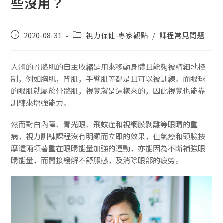
些沒用？
2020-08-31
視力保健-專家觀點
/
課程常見問題
人體的骨胳肌的自主收縮是用來移動身體且能夠被精細地控
制，例如胸肌，背肌，手臂肌等都是且可以被訓練。而眼球
的眼肌就屬於骨骼肌，視覺就是這樣來的，因此視覺也能靠
訓練來增強能力。
然而對白內障、青光眼、飛蚊症和視網膜剝離等眼睛的重
病，視力訓練課程沒有明顯而立即的效果，但氣療和頭臉按
摩這兩項著重在眼睛能量加強的運動，亦能因為不斷補強眼
睛能量，而間接緩解不舒服感，及消除眼部的疲勞。