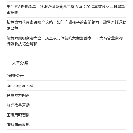
維生素A食物清單｜護眼必備營養素完整指南：20種高效食材與科學護
眼策略
紫色食物花青素護眼全攻略：如何守護孩子的夜間視力，讓學習與運動
更出色
葉黃素護眼食物大全｜孩童視力保健的黃金營養素：10大高含量食物
與吸收技巧全解析
文章分類
*最新公告
Uncategorized
兒童視力問題
散光改善運動
正確用眼習慣
眼球肌肉放鬆