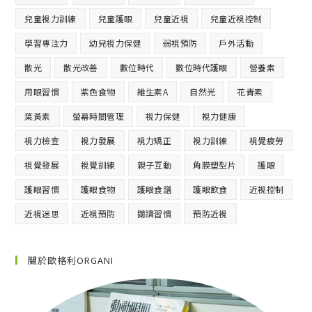
兒童視力訓練
兒童護眼
兒童近視
兒童近視控制
學習專注力
幼兒視力保健
弱視預防
戶外活動
散光
散光改善
數位時代
數位時代護眼
營養素
用眼習慣
紫色食物
維生素A
自然光
花青素
葉黃素
螢幕時間管理
視力保健
視力健康
視力檢查
視力發展
視力矯正
視力訓練
視覺疲勞
視覺發展
視覺訓練
親子互動
角膜塑型片
護眼
護眼習慣
護眼食物
護眼食譜
護眼飲食
近視控制
近視迷思
近視預防
閱讀習慣
預防近視
關於歐格利ORGANI